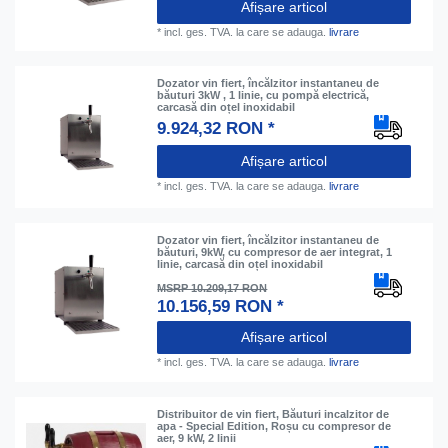
Afișare articol
*
incl. ges. TVA.
la care se adauga.
livrare
Dozator vin fiert, încălzitor instantaneu de
băuturi 3kW , 1 linie, cu pompă electrică,
carcasă din oțel inoxidabil
9.924,32 RON *
Afișare articol
*
incl. ges. TVA.
la care se adauga.
livrare
Dozator vin fiert, încălzitor instantaneu de
băuturi, 9kW, cu compresor de aer integrat, 1
linie, carcasă din oțel inoxidabil
MSRP 10.209,17 RON
10.156,59 RON *
Afișare articol
*
incl. ges. TVA.
la care se adauga.
livrare
Distribuitor de vin fiert, Băuturi incalzitor de
apa - Special Edition, Roșu cu compresor de
aer, 9 kW, 2 linii