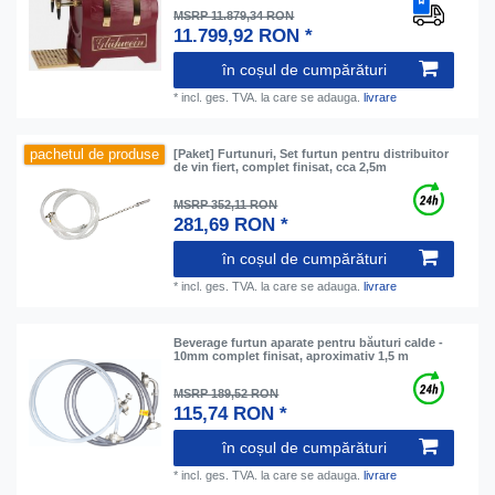
MSRP 11.879,34 RON
11.799,92 RON *
în coșul de cumpărături
*
incl. ges. TVA.
la care se adauga.
livrare
pachetul de produse
[Paket] Furtunuri, Set furtun pentru distribuitor
de vin fiert, complet finisat, cca 2,5m
MSRP 352,11 RON
281,69 RON *
în coșul de cumpărături
*
incl. ges. TVA.
la care se adauga.
livrare
Beverage furtun aparate pentru băuturi calde -
10mm complet finisat, aproximativ 1,5 m
MSRP 189,52 RON
115,74 RON *
în coșul de cumpărături
*
incl. ges. TVA.
la care se adauga.
livrare