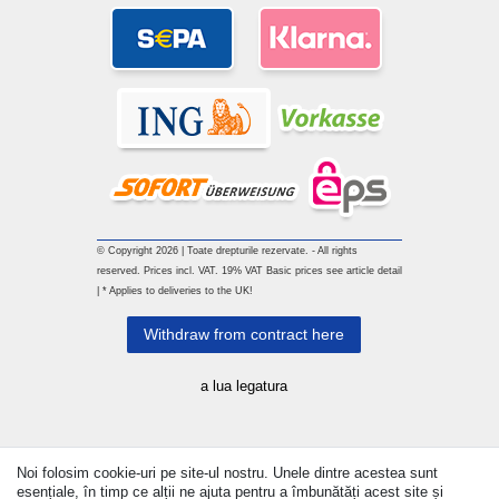
© Copyright 2026 | Toate drepturile rezervate. - All rights
reserved. Prices incl. VAT. 19% VAT Basic prices see article detail
| * Applies to deliveries to the UK!
Withdraw from contract here
a lua legatura
Noi folosim cookie-uri pe site-ul nostru. Unele dintre acestea sunt
esențiale, în timp ce alții ne ajuta pentru a îmbunătăți acest site și