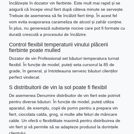
încălzește în dozator vin fierbinte. Este mult mai rapid și se
asigură că începe vinul fiert după câteva minute se servește.
Trebuie de asemenea să fie încălzit fiert timp. În acest fel
vom evita evaporarea carameliza de alcool și zahăr conține.
În plus, nu generează substanțe nocive care pot fi formate cu
durată crescută a procesului de încălzire.
Control flexibil temperaturii vinului plăcerii
fierbinte poate mulled
Dozator de vin Professional set băuturi temperatura turnat
flexibil. În funcție de model, puteți seta cursorul la 85 de
grade, în general, și întotdeauna servesc băuturi clienților
perfect vindecat.
S distribuitorii de vin la sol poate fi flexibil
De asemenea Denumire distribuitor de vin fiert este potrivit
pentru diverse băuturi. În funcție de model, puteți utiliza
aparatul, de exemplu, copii de pumn pentru a prepara vin
fiert, ciocolata calda, grog, si multe alte feluri de mâncare
calde. Un oferă o flexibilitate maximă pentru distribuirea de
vin fiert și vă permite să se adapteze produsul la dorințele
clientului.