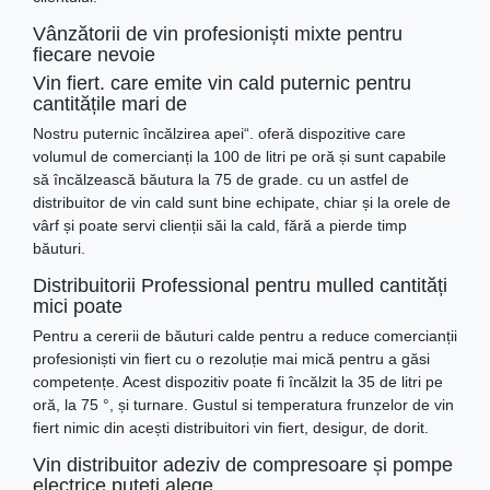
Vânzătorii de vin profesioniști mixte pentru
fiecare nevoie
Vin fiert. care emite vin cald puternic pentru
cantitățile mari de
Nostru puternic încălzirea apei“. oferă dispozitive care
volumul de comercianți la 100 de litri pe oră și sunt capabile
să încălzească băutura la 75 de grade. cu un astfel de
distribuitor de vin cald sunt bine echipate, chiar și la orele de
vârf și poate servi clienții săi la cald, fără a pierde timp
băuturi.
Distribuitorii Professional pentru mulled cantități
mici poate
Pentru a cererii de băuturi calde pentru a reduce comercianții
profesioniști vin fiert cu o rezoluție mai mică pentru a găsi
competențe. Acest dispozitiv poate fi încălzit la 35 de litri pe
oră, la 75 °, și turnare. Gustul si temperatura frunzelor de vin
fiert nimic din acești distribuitori vin fiert, desigur, de dorit.
Vin distribuitor adeziv de compresoare și pompe
electrice puteți alege