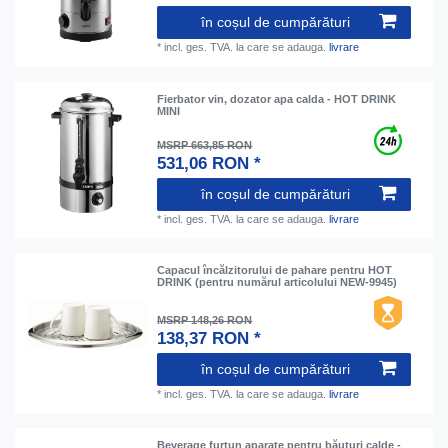
în coșul de cumpărături
*
incl. ges. TVA.
la care se adauga.
livrare
Fierbator vin, dozator apa calda - HOT DRINK
MINI
MSRP 663,85 RON
531,06 RON *
în coșul de cumpărături
*
incl. ges. TVA.
la care se adauga.
livrare
Capacul încălzitorului de pahare pentru HOT
DRINK (pentru numărul articolului NEW-9945)
MSRP 148,26 RON
138,37 RON *
în coșul de cumpărături
*
incl. ges. TVA.
la care se adauga.
livrare
Beverage furtun aparate pentru băuturi calde -