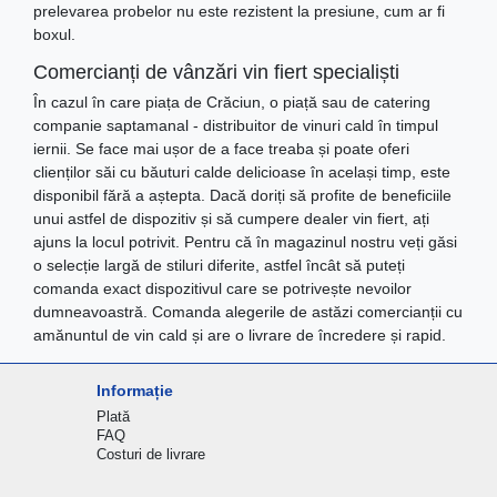
prelevarea probelor nu este rezistent la presiune, cum ar fi
boxul.
Comercianți de vânzări vin fiert specialiști
În cazul în care piața de Crăciun, o piață sau de catering
companie saptamanal - distribuitor de vinuri cald în timpul
iernii. Se face mai ușor de a face treaba și poate oferi
clienților săi cu băuturi calde delicioase în același timp, este
disponibil fără a aștepta. Dacă doriți să profite de beneficiile
unui astfel de dispozitiv și să cumpere dealer vin fiert, ați
ajuns la locul potrivit. Pentru că în magazinul nostru veți găsi
o selecție largă de stiluri diferite, astfel încât să puteți
comanda exact dispozitivul care se potrivește nevoilor
dumneavoastră. Comanda alegerile de astăzi comercianții cu
amănuntul de vin cald și are o livrare de încredere și rapid.
Informație
Plată
FAQ
Costuri de livrare