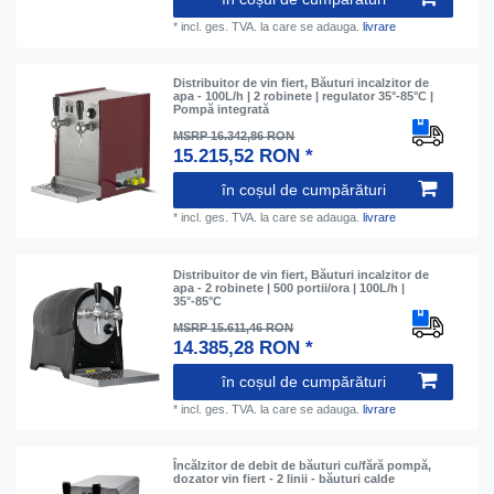
*
incl. ges. TVA.
la care se adauga.
livrare
Distribuitor de vin fiert, Băuturi incalzitor de
apa - 100L/h | 2 robinete | regulator 35°-85°C |
Pompă integrată
MSRP 16.342,86 RON
15.215,52 RON *
în coșul de cumpărături
*
incl. ges. TVA.
la care se adauga.
livrare
Distribuitor de vin fiert, Băuturi incalzitor de
apa - 2 robinete | 500 portii/ora | 100L/h |
35°-85°C
MSRP 15.611,46 RON
14.385,28 RON *
în coșul de cumpărături
*
incl. ges. TVA.
la care se adauga.
livrare
Încălzitor de debit de băuturi cu/fără pompă,
dozator vin fiert - 2 linii - băuturi calde