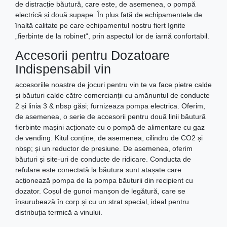
de distracție băutură, care este, de asemenea, o pompă
electrică și două supape. În plus față de echipamentele de
înaltă calitate pe care echipamentul nostru fiert Ignite
„fierbinte de la robinet“, prin aspectul lor de iarnă confortabil.
Accesorii pentru Dozatoare
Indispensabil vin
accesoriile noastre de jocuri pentru vin te va face pietre calde
și băuturi calde către comercianții cu amănuntul de conducte
2 și linia 3 & nbsp găsi; furnizeaza pompa electrica. Oferim,
de asemenea, o serie de accesorii pentru două linii băutură
fierbinte mașini acționate cu o pompă de alimentare cu gaz
de vending. Kitul conține, de asemenea, cilindru de CO2 și
nbsp; și un reductor de presiune. De asemenea, oferim
băuturi și site-uri de conducte de ridicare. Conducta de
refulare este conectată la băutura sunt atașate care
acționează pompa de la pompa băuturii din recipient cu
dozator. Coșul de gunoi manșon de legătură, care se
înșurubează în corp și cu un strat special, ideal pentru
distribuția termică a vinului.