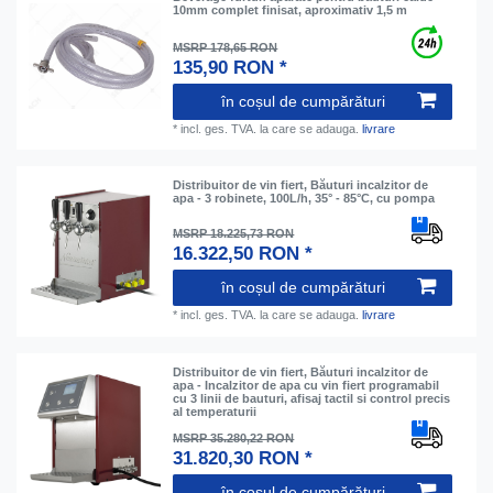
10mm complet finisat, aproximativ 1,5 m
MSRP 178,65 RON
135,90 RON *
în coșul de cumpărături
*
incl. ges. TVA.
la care se adauga.
livrare
Distribuitor de vin fiert, Băuturi incalzitor de
apa - 3 robinete, 100L/h, 35° - 85°C, cu pompa
MSRP 18.225,73 RON
16.322,50 RON *
în coșul de cumpărături
*
incl. ges. TVA.
la care se adauga.
livrare
Distribuitor de vin fiert, Băuturi incalzitor de
apa - Incalzitor de apa cu vin fiert programabil
cu 3 linii de bauturi, afisaj tactil si control precis
al temperaturii
MSRP 35.280,22 RON
31.820,30 RON *
în coșul de cumpărături