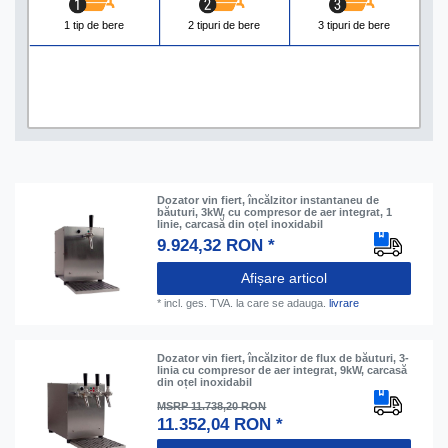
1 tip de bere
2 tipuri de bere
3 tipuri de bere
Dozator vin fiert, încălzitor instantaneu de
băuturi, 3kW, cu compresor de aer integrat, 1
linie, carcasă din oțel inoxidabil
9.924,32 RON *
Afișare articol
*
incl. ges. TVA.
la care se adauga.
livrare
Dozator vin fiert, încălzitor de flux de băuturi, 3-
linia cu compresor de aer integrat, 9kW, carcasă
din oțel inoxidabil
MSRP 11.738,20 RON
11.352,04 RON *