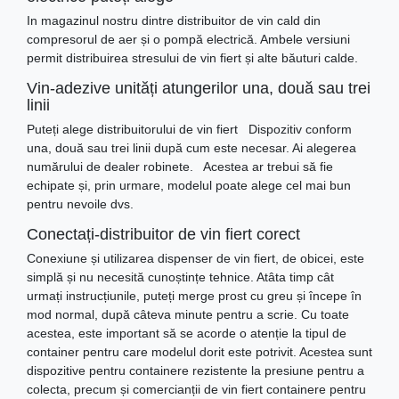
In magazinul nostru dintre distribuitor de vin cald din
compresorul de aer și o pompă electrică. Ambele versiuni
permit distribuirea stresului de vin fiert și alte băuturi calde.
Vin-adezive unități atungerilor una, două sau trei
linii
Puteți alege distribuitorului de vin fiert Dispozitiv conform
una, două sau trei linii după cum este necesar. Ai alegerea
numărului de dealer robinete. Acestea ar trebui să fie
echipate și, prin urmare, modelul poate alege cel mai bun
pentru nevoile dvs.
Conectați-distribuitor de vin fiert corect
Conexiune și utilizarea dispenser de vin fiert, de obicei, este
simplă și nu necesită cunoștințe tehnice. Atâta timp cât
urmați instrucțiunile, puteți merge prost cu greu și începe în
mod normal, după câteva minute pentru a scrie. Cu toate
acestea, este important să se acorde o atenție la tipul de
container pentru care modelul dorit este potrivit. Acestea sunt
dispozitive pentru containere rezistente la presiune pentru a
colecta, precum și comercianții de vin fiert containere pentru