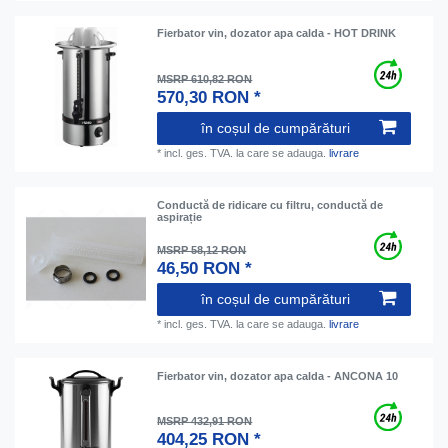
Fierbator vin, dozator apa calda - HOT DRINK
MSRP 610,82 RON
570,30 RON *
în coșul de cumpărături
*
incl. ges. TVA.
la care se adauga.
livrare
Conductă de ridicare cu filtru, conductă de
aspirație
MSRP 58,12 RON
46,50 RON *
în coșul de cumpărături
*
incl. ges. TVA.
la care se adauga.
livrare
Fierbator vin, dozator apa calda - ANCONA 10
MSRP 432,91 RON
404,25 RON *