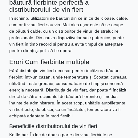
băutură fierbinte perfectă a
distribuitorului de vin fiert
În schimb, utilizatorii de băuturi din ce în ce delicioase, calde,
cum ar fi vinul fiert sau vin. Mai ales ușor este să se ocupe
de băuturi calde, cu un distribuitor de vinuri de stralucire
profesionale. Din cauza dispozitivelor sale puternice, poate
vin fiert în timp record și pentru a evita timpul de așteptare
pentru clienți și pot să fie operat
Erori Cum fierbinte multiple
Fără distribuție vin fiert necesar pentru încălzirea băuturii
fierbinți într-un cazan, unde temperatura și Scoateți cureaua
utilizând este greoaie, consumatoare de timp și consumă
energia necesară. Distribuția de vin fiert, dar poate fi încălzit
direct de către recipientul de băutură fierbinte și imediat
înainte de administrare. În acest scop, unitățile autofiletante
vin fiert este, de obicei, cu un încălzitor, temperatura va fi
echipată adaptate în mod flexibil.
Beneficiile distribuitorului de vin fiert
Kettle bar. În loc de doar o parte din vinul fierbinte se