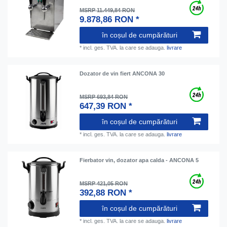
MSRP 11.449,84 RON
9.878,86 RON *
în coșul de cumpărături
*
incl. ges. TVA.
la care se adauga.
livrare
Dozator de vin fiert ANCONA 30
MSRP 693,84 RON
647,39 RON *
în coșul de cumpărături
*
incl. ges. TVA.
la care se adauga.
livrare
Fierbator vin, dozator apa calda - ANCONA 5
MSRP 421,05 RON
392,88 RON *
în coșul de cumpărături
*
incl. ges. TVA.
la care se adauga.
livrare