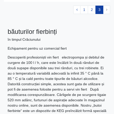
1
2
3
băuturilor fierbinți
în timpul Crăciunului
Echipament pentru uz comercial fiert
Descoperiti profesioniști vin fiert electropompa și debitul de
curgere de 100 l / h, care este încălzit în două rânduri de
două supape disponibile sau trei rânduri, cu trei robinete. Ei
au o temperatură variabilă adecvată la infinit 35 ° C până la
85 ° C și la cald pentru toate tipurile de băuturi alcoolice.
Datorită construcției simple, acestea sunt gata de utilizare și
pot fi de asemenea folosite pentru a servi vin fiert După
modificarea corespunzătoare. Cârligele de pe scurgere tigaie
520 mm adânc, furtunuri de aspirație adecvate în magazinul
nostru online, sunt de asemenea disponibile. Nostru „butoi
fierbinte“ este un dispozitiv de KEG preîncălzit formă specială