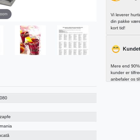
zoom
Vi leverer hurt
din pakke vær
kort tid!
Kundet
Mere end 90% 
kunder er tilfr
anbefaler os ti
080
-zapfe
mania
ucată