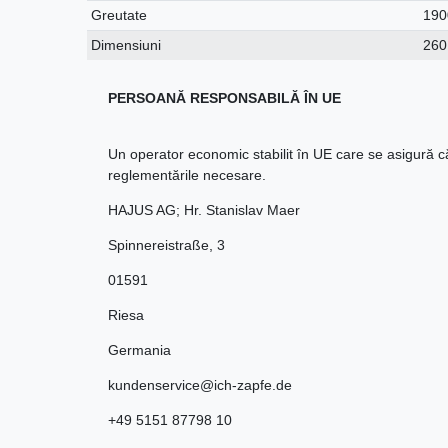
Greutate
190
Dimensiuni
26
PERSOANĂ RESPONSABILĂ ÎN UE
Un operator economic stabilit în UE care se asigură 
reglementările necesare.
HAJUS AG; Hr. Stanislav Maer
Spinnereistraße
,
3
01591
Riesa
Germania
kundenservice@ich-zapfe.de
+49 5151 87798 10