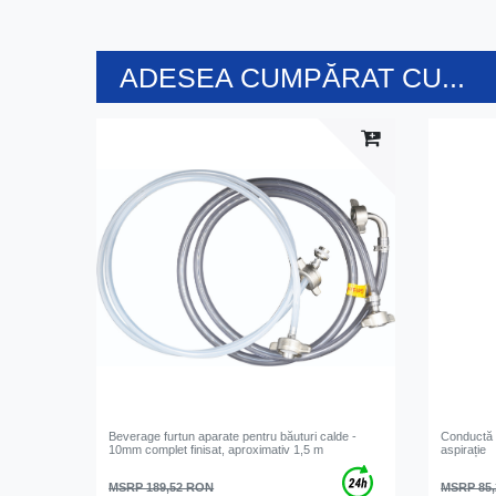
ADESEA CUMPĂRAT CU...
Beverage furtun aparate pentru băuturi calde -
Conductă d
10mm complet finisat, aproximativ 1,5 m
aspirație
MSRP 189,52 RON
MSRP 85