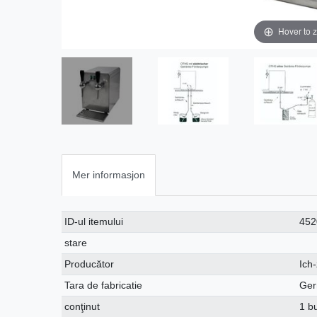
Hover to 
Mer informasjon
Ceres::Template.singleItemTechnicalDataAttribute
Ceres::Template.singleItemTechnicalDataValue
ID-ul itemului
452
stare
Producător
Ich
Tara de fabricatie
Ger
conţinut
1 b