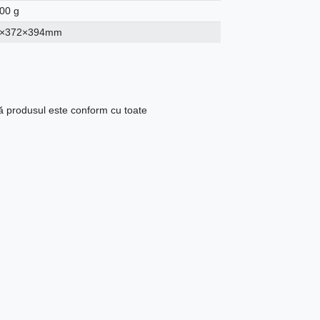
00 g
0×372×394mm
că produsul este conform cu toate