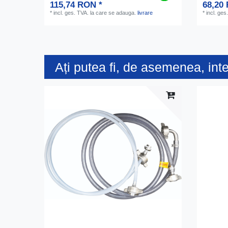
115,74 RON *
68,20
*
incl. ges. TVA.
la care se adauga.
livrare
*
incl. ges
Ați putea fi, de asemenea, int