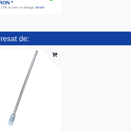
 RON *
. TVA.
la care se adauga.
livrare
eresat de: