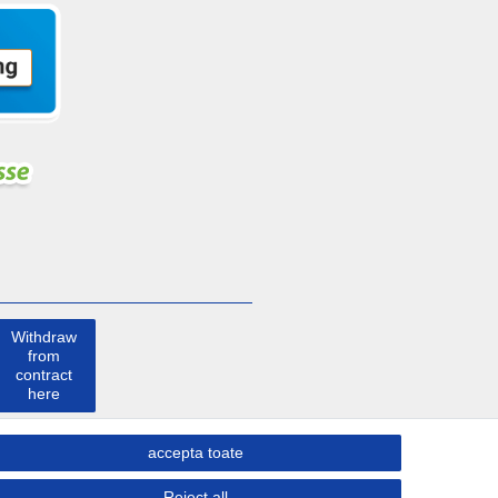
Withdraw
from
contract
here
a lua
accepta toate
legatura
Reject all