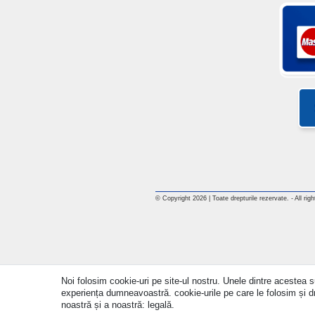
© Copyright 2026 | Toate drepturile rezervate. - All rig
Noi folosim cookie-uri pe site-ul nostru. Unele dintre acestea su
experiența dumneavoastră. cookie-urile pe care le folosim și drep
noastră și a noastră: legală.