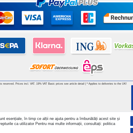
hts reserved. Prices incl. VAT. 19% VAT Basic prices see article detail | * Applies to deliveries to the UK!
nt esențiale, în timp ce alții ne ajuta pentru a îmbunătăți acest site și
turile ca utilizator Pentru mai multe informații, consultați: politica