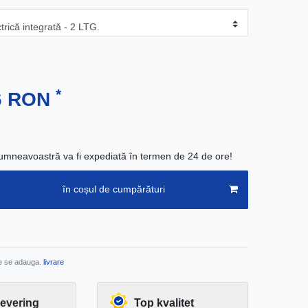
*
86 RON
neavoastră va fi expediată în termen de 24 de ore!
în coșul de cumpărături
re se adauga.
livrare
levering
Top kvalitet