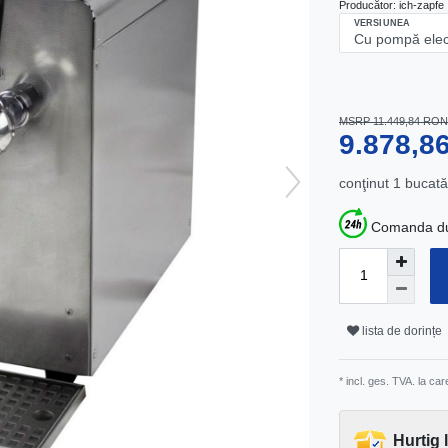
Producător:
ich-zapfe
VERSIUNEA
MSRP 11.449,84 RON
9.878,
conţinut
1
bucată
Comanda dum
lista de dorințe
* incl. ges. TVA. la ca
Hurtig 