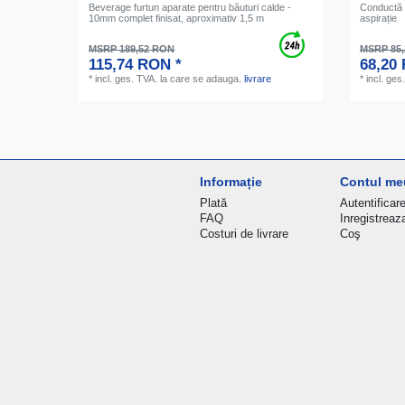
Beverage furtun aparate pentru băuturi calde -
Conductă d
10mm complet finisat, aproximativ 1,5 m
aspirație
MSRP 189,52 RON
MSRP 85
115,74 RON *
68,20
*
incl. ges. TVA.
la care se adauga.
livrare
*
incl. ges
Informație
Contul me
Plată
Autentificar
FAQ
Inregistreaz
Costuri de livrare
Coş