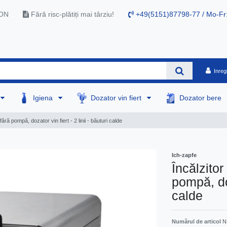
RON
Fără risc-plătiți mai târziu!
+49(5151)87798-77 / Mo-Fr
Inreg
Igiena
Dozator vin fiert
Dozator bere
fără pompă, dozator vin fiert - 2 linii - băuturi calde
Ich-zapfe
Încălzitor
pompă, doz
calde
Numărul de articol
N