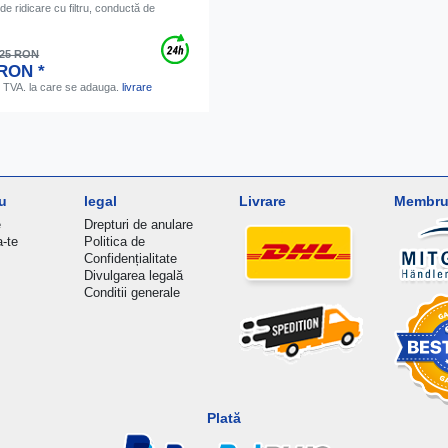
e ridicare cu filtru, conductă de
,25 RON
 RON *
. TVA.
la care se adauga.
livrare
u
legal
Livrare
Membru 
e
Drepturi de anulare
a-te
Politica de
Confidențialitate
Divulgarea legală
Conditii generale
Plată