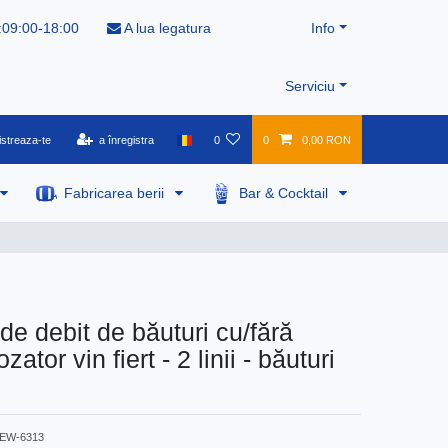
:09:00-18:00
A lua legatura
Info
Serviciu
istreaza-te
a înregistra
0
0
0,00 RON
Fabricarea berii
Bar & Cocktail
 de debit de băuturi cu/fără
ator vin fiert - 2 linii - băuturi
EW-6313