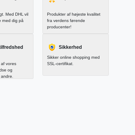
igt. Med DHL vil
Produkter af højeste kvalitet
e med dig på
fra verdens førende
producenter!
ilfredshed
Sikkerhed
Sikker online shopping med
af vores
SSL-certifikat.
edse og
l andre.