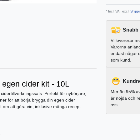
* Incl. VAT excl.
Shippi
Snabb 
Vi levererar m
Varorna anlän
endast någar 
som kund.
Kundnö
a egen cider kit - 10L
Mer än 95% av
dertillverkningssats. Perfekt för nybörjare,
är nöjda och 
oner för att börja brygga din egen cider
oss.
om att göra vin, inklusive många recept.
L