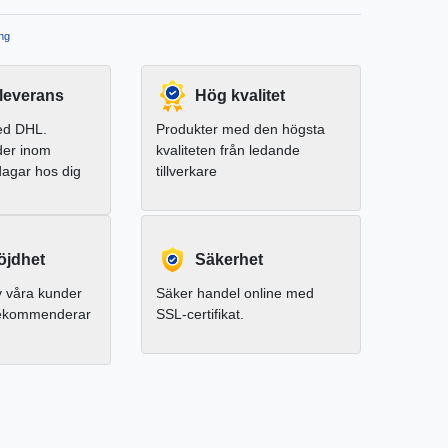
ng
leverans
Hög kvalitet
ed DHL.
Produkter med den högsta
der inom
kvaliteten från ledande
dagar hos dig
tillverkare
jdhet
Säkerhet
 våra kunder
Säker handel online med
rekommenderar
SSL-certifikat.