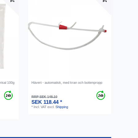
trisal 100g
Hävert - automatisk, med kran och bottenpropp
RRP SEK 148.10
SEK 118.44 *
*
Incl. VAT
excl.
Shipping