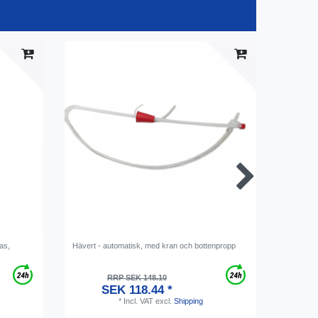
las,
Hävert - automatisk, med kran och bottenpropp
Jästnärin
RRP SEK 148.10
SEK 118.44 *
*
Incl. VAT
excl.
Shipping
1