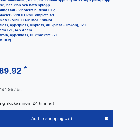
john, vinballong, 10L - glas, normal öppning med korg + plastpropp
isk, med kran och bottenpropp
äringssalt - Vinoferm nutrisal 100g
dometer - VINOFERM Complete set
ometer - VINOFERM med 3 skalor
press, äppelpress, vinpress, druvpress - Träkorg, 12 L
ferm 12L, 44 x 47 cm
kvarn, äppelkross, frukthackare - 7L
rm 100g
*
89.92
94.96 / bit
ing skickas inom 24 timmar!
Add to shopping cart