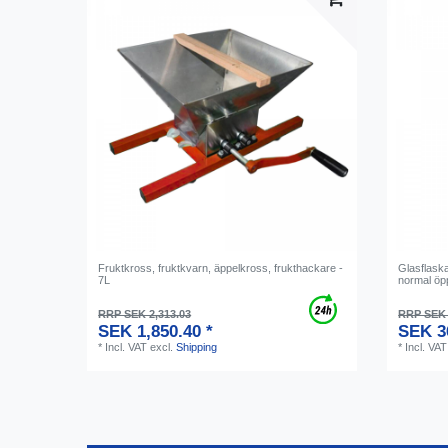
Fruktkross, fruktkvarn, äppelkross, frukthackare -
Glasflaska
7L
normal öp
RRP SEK 2,313.03
RRP SEK 
SEK 1,850.40 *
SEK 3
*
Incl. VAT
excl.
Shipping
*
Incl. VAT