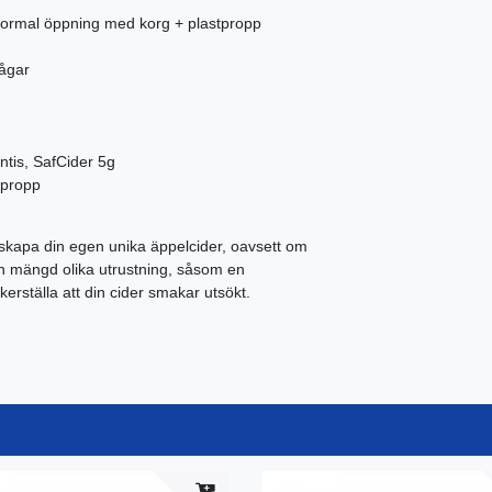
 normal öppning med korg + plastpropp
ågar
entis, SafCider 5g
tpropp
g skapa din egen unika äppelcider, oavsett om
r en mängd olika utrustning, såsom en
kerställa att din cider smakar utsökt.