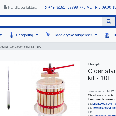
Handla på faktura
+49 (5151) 87798-77 / Mån-Fre 09:00-1
Rengöring
Glögg dryckesdispenser
Öl
 Ciderkit, Göra egen cider kit - 10L
Ich-zapfe
Cider star
kit - 10L
artikelnummer:
NEW-9
Tillverkare:
ich-zapfe
Item bundle content
1 x
Mjölksyra 80% -
1 x
Torrjäst, cider jä
1 x