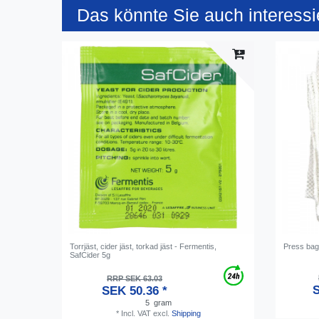
Das könnte Sie auch interessi
Torrjäst, cider jäst, torkad jäst - Fermentis,
Press bag
SafCider 5g
RRP SEK 63.03
S
SEK 50.36 *
5
gram
*
Incl. VAT
excl.
Shipping