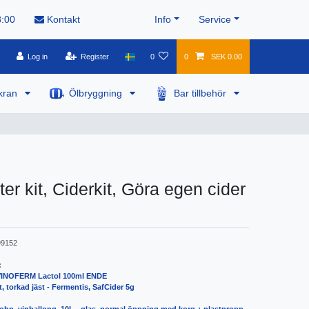
8:00
Kontakt
Info
Service
Log in
Register
0
0
SEK 0.00
kran
Ölbryggning
Bar tillbehör
ter kit, Ciderkit, Göra egen cider
9152
:
 VINOFERM Lactol 100ml ENDE
st, torkad jäst - Fermentis, SafCider 5g