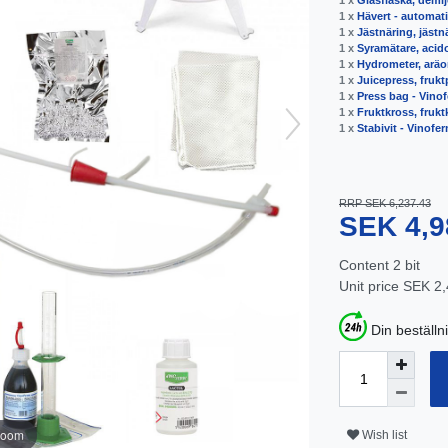
1 x
Glasflaska, demi
1 x
Hävert - automat
1 x
Jästnäring, jästn
1 x
Syramätare, aci
1 x
Hydrometer, arä
1 x
Juicepress, frukt
1 x
Press bag - Vino
1 x
Fruktkross, frukt
1 x
Stabivit - Vinofe
RRP SEK 6,237.43
SEK 4,9
Content
2
bit
Unit price
SEK 2,4
Din beställn
zoom
Wish list