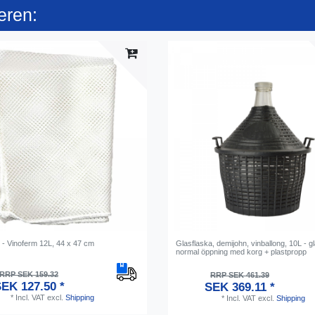
eren:
 - Vinoferm 12L, 44 x 47 cm
Glasflaska, demijohn, vinballong, 10L - g
normal öppning med korg + plastpropp
RRP SEK 159.32
RRP SEK 461.39
EK 127.50 *
SEK 369.11 *
*
Incl. VAT
excl.
Shipping
*
Incl. VAT
excl.
Shipping