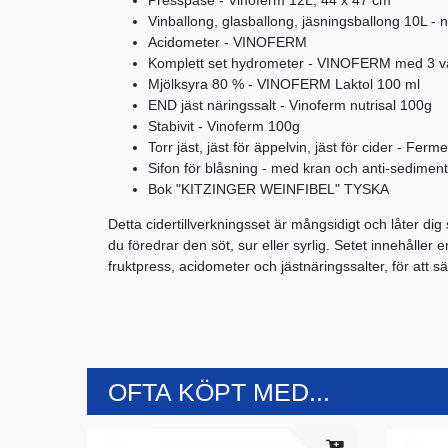
Vinballong, glasballong, jäsningsballong 10L -
Acidometer - VINOFERM
Komplett set hydrometer - VINOFERM med 3 v
Mjölksyra 80 % - VINOFERM Laktol 100 ml
END jäst näringssalt - Vinoferm nutrisal 100g
Stabivit - Vinoferm 100g
Torr jäst, jäst för äppelvin, jäst för cider - Ferm
Sifon för blåsning - med kran och anti-sedimen
Bok "KITZINGER WEINFIBEL" TYSKA
Detta cidertillverkningsset är mångsidigt och låter di
du föredrar den söt, sur eller syrlig. Setet innehålle
fruktpress, acidometer och jästnäringssalter, för att sä
OFTA KÖPT MED...