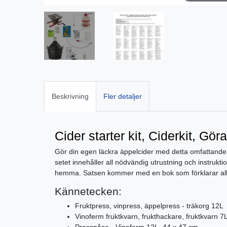
Beskrivning
Fler detaljer
Cider starter kit, Ciderkit, Gör
Gör din egen läckra äppelcider med detta omfattande ci
setet innehåller all nödvändig utrustning och instrukti
hemma. Satsen kommer med en bok som förklarar allt 
Kännetecken:
Fruktpress, vinpress, äppelpress - träkorg 12L
Vinoferm fruktkvarn, frukthackare, fruktkvarn 7
Presspåse - Vinoferm 12L, 44 x 47 cm