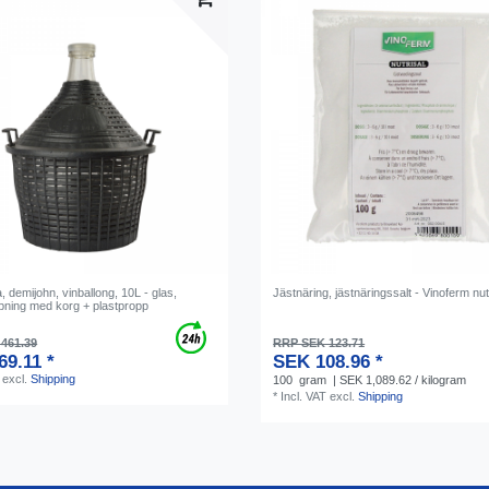
, demijohn, vinballong, 10L - glas,
Jästnäring, jästnäringssalt - Vinoferm nu
pning med korg + plastpropp
461.39
RRP SEK 123.71
69.11 *
SEK 108.96 *
excl.
Shipping
100
gram
| SEK 1,089.62 / kilogram
*
Incl. VAT
excl.
Shipping