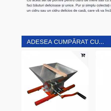
Cu acest set de pornire pentru cidru de mere sau cu a
faci băuturi delicioase și unice. Pur și simplu colectați
un cidru sau un cidru delicios de casă, care vă va încâ
ADESEA CUMPĂRAT CU...