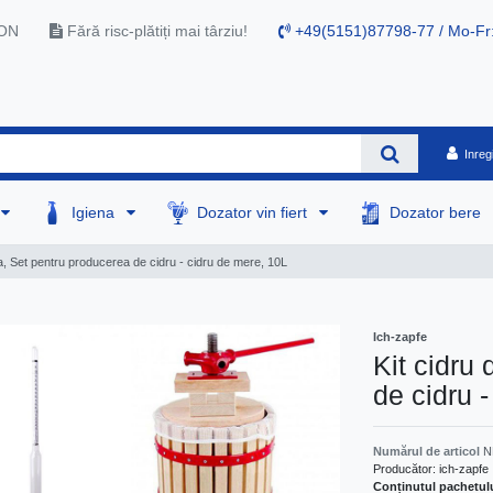
RON
Fără risc-plătiți mai târziu!
+49(5151)87798-77 / Mo-Fr
Inreg
Igiena
Dozator vin fiert
Dozator bere
a, Set pentru producerea de cidru - cidru de mere, 10L
Ich-zapfe
Kit cidru
de cidru 
Numărul de articol
N
Producător:
ich-zapfe
Conținutul pachetul