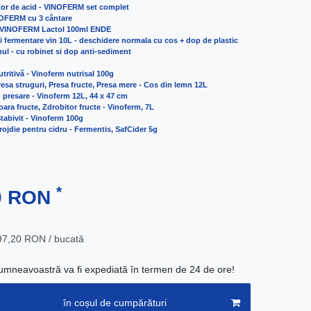
or de acid - VINOFERM set complet
NOFERM cu 3 cântare
 - VINOFERM Lactol 100ml ENDE
 fermentare vin 10L - deschidere normala cu cos + dop de plastic
nul - cu robinet si dop anti-sediment
utritivă - Vinoferm nutrisal 100g
resa struguri, Presa fructe, Presa mere - Cos din lemn 12L
n presare - Vinoferm 12L, 44 x 47 cm
oara fructe, Zdrobitor fructe - Vinoferm, 7L
Stabivit - Vinoferm 100g
rojdie pentru cidru - Fermentis, SafCider 5g
*
40 RON
97,20 RON / bucată
neavoastră va fi expediată în termen de 24 de ore!
în coșul de cumpărături