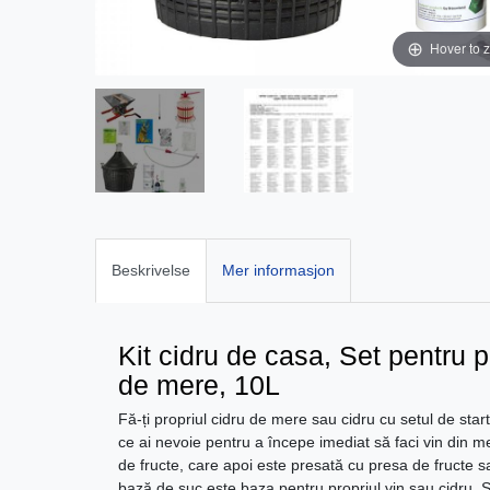
Hover to 
Beskrivelse
Mer informasjon
Kit cidru de casa, Set pentru 
de mere, 10L
Fă-ți propriul cidru de mere sau cidru cu setul de star
ce ai nevoie pentru a începe imediat să faci vin din 
de fructe, care apoi este presată cu presa de fructe s
bază de suc este baza pentru propriul vin sau cidru. Se