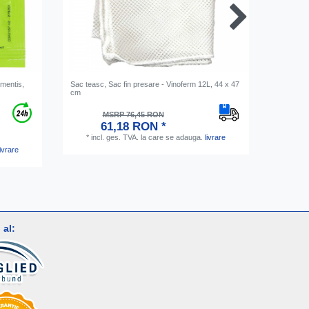
rmentis,
Sac teasc, Sac fin presare - Vinoferm 12L, 44 x 47
Furtun de 
cm
sediment
MSRP 76,45 RON
61,18 RON *
*
incl. ges. TVA.
la care se adauga.
livrare
*
inc
livrare
al: