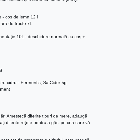
 - coș de lemn 12 l
oara de fructe 7L
mentație 10L - deschidere normală cu coș +
0g
ntru cidru - Fermentis, SafCider 5g
diment
 măr. Amestecă diferite tipuri de mere, adaugă
ți diferite rețete pentru a găsi pe cea care vă