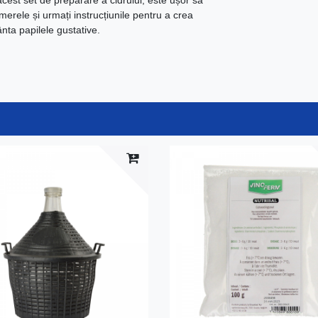
cest set de preparare a cidrului, este ușor să
 merele și urmați instrucțiunile pentru a crea
nta papilele gustative.