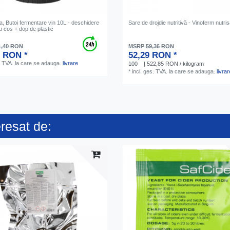
, Butoi fermentare vin 10L - deschidere
Sare de drojdie nutritivă - Vinoferm nutri
 cos + dop de plastic
1,40 RON
MSRP 59,36 RON
2 RON *
52,29 RON *
. TVA.
la care se adauga.
livrare
100
| 522,85 RON / kilogram
*
incl. ges. TVA.
la care se adauga.
livrar
eresat de: