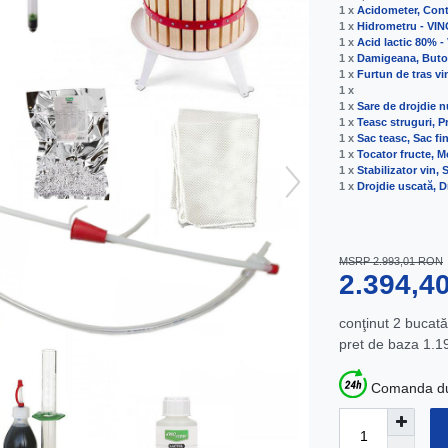
1 x
Acidometer, Cont
1 x
Hidrometru - VI
1 x
Acid lactic 80%
1 x
Damigeana, Butoi
1 x
Furtun de tras vi
1 x
1 x
Sare de drojdie n
1 x
Teasc struguri, P
1 x
Sac teasc, Sac fi
1 x
Tocator fructe, M
1 x
Stabilizator vin, 
1 x
Drojdie uscată, D
MSRP 2.993,01 RON
2.394,
conţinut
2
bucată
pret de baza
1.1
Comanda dum