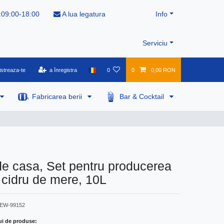
:09:00-18:00
A lua legatura
Info
Serviciu
istreaza-te
a înregistra
0
0
0,00 RON
Fabricarea berii
Bar & Cocktail
 de casa, Set pentru producerea
- cidru de mere, 10L
EW-99152
ui de produse: