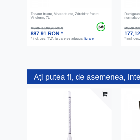
Tocator fructe, Moara fructe, Zdrobitor fructe -
Damigeana
Vinoferm, 7L
normala cu
MSRP 1.109,90 RON
MSRP 22
887,91 RON *
177,1
*
incl. ges. TVA.
la care se adauga.
livrare
*
incl. ges
Ați putea fi, de asemenea, int