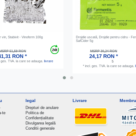
or vin, Stabivit - Vinoferm 100g
Drojdie uscată, Drojdie pentru cidru - Fe
SafCider 5g
MSRP 51,59 RON
MSRP 30,24 RON
41,31 RON *
24,17 RON *
. ges. TVA.
la care se adauga.
livrare
5
*
incl. ges. TVA.
la care se adauga.
u
legal
Livrare
Membru 
e
Drepturi de anulare
a-te
Politica de
Confidențialitate
Divulgarea legală
Conditii generale