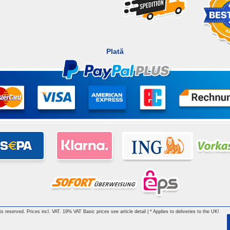
Plată
hts reserved. Prices incl. VAT. 19% VAT Basic prices see article detail | * Applies to deliveries to the UK!