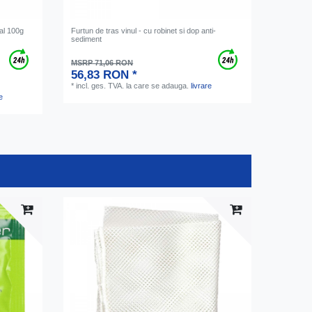
sal 100g
Furtun de tras vinul - cu robinet si dop anti-
sediment
MSRP 71,06 RON
56,83 RON *
*
incl. ges. TVA.
la care se adauga.
livrare
e