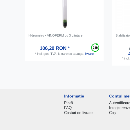
Hidrometru - VINOFERM cu 3 cântare
Stabilizat
106,20 RON *
*
incl. ges. TVA.
la care se adauga.
livrare
*
incl
Informație
Contul me
Plată
Autentificar
FAQ
Inregistreaz
Costuri de livrare
Coş