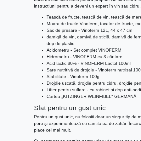
instrucțiuni pentru a deveni un expert în vin sau cidru.
Tească de fructe, tească de vin, tească de mere
Moara de fructe Vinoferm, tocator de fructe, m
Sac de presare - Vinoferm 12L, 44 x 47 cm
damigă de vin, damivă de sticlă, damivă de fer
dop de plastic
Acidometru - Set complet VINOFERM
Hidrometru - VINOFERM cu 3 cântare
Acid lactic 80% - VINOFERM Lactol 100ml
Sare nutritivă de drojdie - Vinoferm nutrisal 10
Stabilitate - Vinoferm 100g
Drojdie uscată, drojdie pentru cidru, drojdie pe
Lifter pentru suflare - cu robinet și dop anti-se
Cartea „KITZINGER WEINFIBEL” GERMANĂ
Sfat pentru un gust unic
Pentru un gust unic, nu folosiți doar un singur tip de
pere și experimentează cu cantitatea de zahăr. Încerca
place cel mai mult.