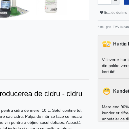
zoom
lista de dorințe
* incl. ges. TVA. la ca
Hurtig 
Vi leverer hurt
din pakke vær
kort tid!
Kundet
producerea de cidru - cidru
Mere end 90% 
t pentru cidru de mere, 10 L. Setul conține tot
kunder er tilfr
mere sau cidru. Pulpa de măr se face cu moara
anbefaler os ti
au vin pentru a obține sucul delicios. Această
tul include și o carte cu multe rețete și