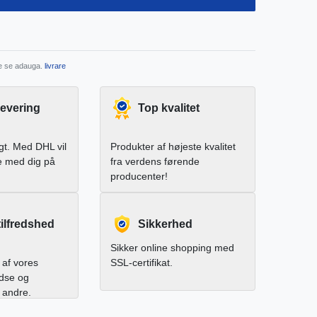
re se adauga.
livrare
levering
Top kvalitet
igt. Med DHL vil
Produkter af højeste kvalitet
e med dig på
fra verdens førende
producenter!
ilfredshed
Sikkerhed
Sikker online shopping med
af vores
SSL-certifikat.
edse og
l andre.