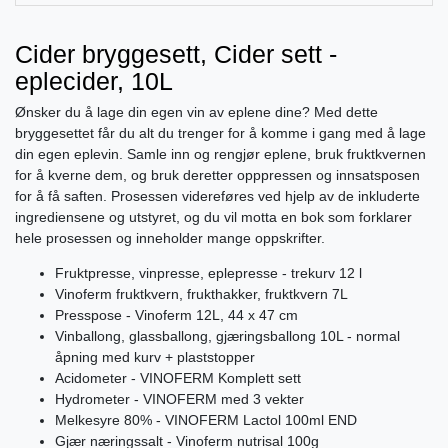
Cider bryggesett, Cider sett -
eplecider, 10L
Ønsker du å lage din egen vin av eplene dine? Med dette
bryggesettet får du alt du trenger for å komme i gang med å lage
din egen eplevin. Samle inn og rengjør eplene, bruk fruktkvernen
for å kverne dem, og bruk deretter opppressen og innsatsposen
for å få saften. Prosessen videreføres ved hjelp av de inkluderte
ingrediensene og utstyret, og du vil motta en bok som forklarer
hele prosessen og inneholder mange oppskrifter.
Fruktpresse, vinpresse, eplepresse - trekurv 12 l
Vinoferm fruktkvern, frukthakker, fruktkvern 7L
Presspose - Vinoferm 12L, 44 x 47 cm
Vinballong, glassballong, gjæringsballong 10L - normal
åpning med kurv + plaststopper
Acidometer - VINOFERM Komplett sett
Hydrometer - VINOFERM med 3 vekter
Melkesyre 80% - VINOFERM Lactol 100ml END
Gjær næringssalt - Vinoferm nutrisal 100g