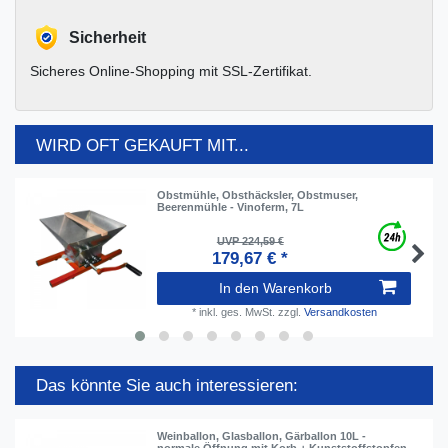
Sicherheit
Sicheres Online-Shopping mit SSL-Zertifikat.
WIRD OFT GEKAUFT MIT...
Obstmühle, Obsthäcksler, Obstmuser,
Beerenmühle - Vinoferm, 7L
UVP 224,59 €
179,67 € *
In den Warenkorb
*
inkl. ges. MwSt.
zzgl.
Versandkosten
Das könnte Sie auch interessieren:
Weinballon, Glasballon, Gärballon 10L -
normale Öffnung mit Korb + Kunststoffstopfen