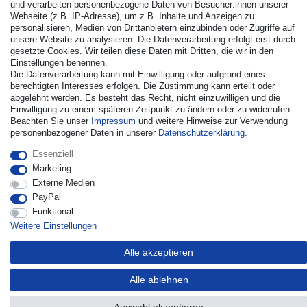
und verarbeiten personenbezogene Daten von Besucher:innen unserer
Webseite (z.B. IP-Adresse), um z.B. Inhalte und Anzeigen zu
personalisieren, Medien von Drittanbietern einzubinden oder Zugriffe auf
unsere Website zu analysieren. Die Datenverarbeitung erfolgt erst durch
gesetzte Cookies. Wir teilen diese Daten mit Dritten, die wir in den
© Copyright 2026 | Alle Rechte vorbehalten. - Alle Rechte
Einstellungen benennen.
vorbehalten. Preisangaben inkl. gesetzl. 19% MwSt. |
Die Datenverarbeitung kann mit Einwilligung oder aufgrund eines
Grundpreise siehe Artikeldetail | *Gilt für Lieferungen nach
berechtigten Interesses erfolgen. Die Zustimmung kann erteilt oder
Deutschland!
abgelehnt werden. Es besteht das Recht, nicht einzuwilligen und die
Einwilligung zu einem späteren Zeitpunkt zu ändern oder zu widerrufen.
Kontakt
Vertrag widerrufen
Beachten Sie unser
Impressum
und weitere Hinweise zur Verwendung
personenbezogener Daten in unserer
Daten­schutz­erklärung
.
Essenziell
Marketing
Externe Medien
PayPal
Funktional
Weitere Einstellungen
Alle akzeptieren
Alle ablehnen