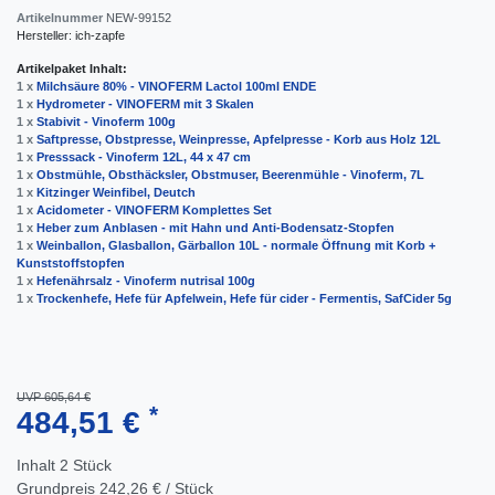
Artikelnummer
NEW-99152
Hersteller:
ich-zapfe
Artikelpaket Inhalt:
1 x
Milchsäure 80% - VINOFERM Lactol 100ml ENDE
1 x
Hydrometer - VINOFERM mit 3 Skalen
1 x
Stabivit - Vinoferm 100g
1 x
Saftpresse, Obstpresse, Weinpresse, Apfelpresse - Korb aus Holz 12L
1 x
Presssack - Vinoferm 12L, 44 x 47 cm
1 x
Obstmühle, Obsthäcksler, Obstmuser, Beerenmühle - Vinoferm, 7L
1 x
Kitzinger Weinfibel, Deutch
1 x
Acidometer - VINOFERM Komplettes Set
1 x
Heber zum Anblasen - mit Hahn und Anti-Bodensatz-Stopfen
1 x
Weinballon, Glasballon, Gärballon 10L - normale Öffnung mit Korb +
Kunststoffstopfen
1 x
Hefenährsalz - Vinoferm nutrisal 100g
1 x
Trockenhefe, Hefe für Apfelwein, Hefe für cider - Fermentis, SafCider 5g
UVP 605,64 €
*
484,51 €
Inhalt
2
Stück
Grundpreis
242,26 € / Stück