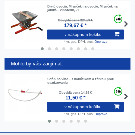
Drvič ovocia, Mlynček na ovocie, Mlynček na
jablká - Vinoferm, 7L
Obvyklá cena 224,59 €
179,67 € *
v nákupnom košíku
*
vr. ges. DPH.
plus.
Doprava
Mohlo by vás zaujímať:
Sifón na víno - s kohútikom a zátkou proti
usadzovaniu
Obvyklá cena 14,38 €
11,50 € *
v nákupnom košíku
*
vr. ges. DPH.
plus.
Doprava