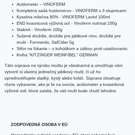
Acidometer – VINOFERM
Kompletná sada hustomerov - VINOFERM s 3 stupnicami
Kyselina mliečna 80% - VINOFERM Lactol 100ml
END kvasnicová výživná soľ - Vinoferm nutrisal 100g
Stabivit - Vinoferm 100g
Sušené droždie, droždie pre jablkové víno, droždie pre
mušt - Fermentis, SafCider 5g
Sifón na fúkanie – s kohútikom a zátkou proti usadzovaniu
Kniha "KITZINGER WEINFIBEL" GERMAN
Táto súprava na výrobu muštu je všestranná a umožňuje vám
vytvoriť si vlastný jedinečný jablkový mušt, či už ho
uprednostňujete sladký, kyslý alebo koláč. Súprava obsahuje
rôzne vybavenie, ako je lis na ovocie, acidometer a kvasinkové
výživné soli, ktoré zaistia, že váš mušt bude chutiť lahodne.
ZODPOVEDNÁ OSOBA V EÚ