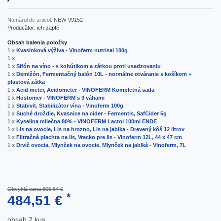
Numărul de articol:
NEW-99152
Producător:
ich-zapfe
Obsah balenia položky
1 x
Kvasinková výživa - Vinoferm nutrisal 100g
1 x
1 x
Sifón na víno - s kohútikom a zátkou proti usadzovaniu
1 x
Demižón, Fermentačný balón 10L - normálne otváranie s košíkom +
plastová zátka
1 x
Acid meter, Acidometer - VINOFERM Kompletná sada
1 x
Hustomer - VINOFERM s 3 váhami
1 x
Stabivit, Stabilizátor vína - Vinoferm 100g
1 x
Suché droždie, Kvasnice na cider - Fermentis, SafCider 5g
1 x
Kyselina mliečna 80% - VINOFERM Lactol 100ml ENDE
1 x
Lis na ovocie, Lis na hrozno, Lis na jablka - Drevený kôš 12 litrov
1 x
Filtračná plachta na lis, Vrecko pre lis - Vinoferm 12L, 44 x 47 cm
1 x
Drvič ovocia, Mlynček na ovocie, Mlynček na jablká - Vinoferm, 7L
Obvyklá cena 605,64 €
*
484,51 €
obsah
2
kus