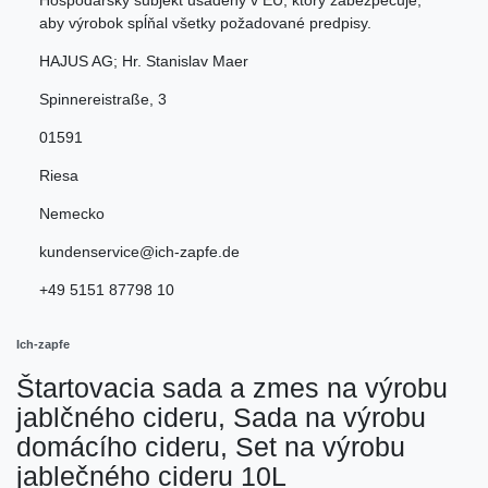
Hospodársky subjekt usadený v EÚ, ktorý zabezpečuje,
aby výrobok spĺňal všetky požadované predpisy.
HAJUS AG; Hr. Stanislav Maer
Spinnereistraße
,
3
01591
Riesa
Nemecko
kundenservice@ich-zapfe.de
+49 5151 87798 10
Ich-zapfe
Štartovacia sada a zmes na výrobu
jablčného cideru, Sada na výrobu
domácího cideru, Set na výrobu
jablečného cideru 10L