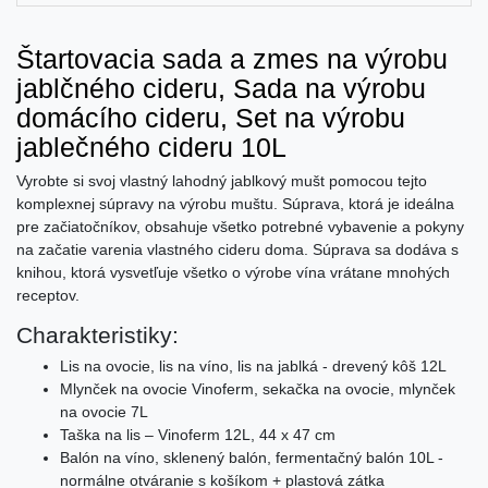
Štartovacia sada a zmes na výrobu
jablčného cideru, Sada na výrobu
domácího cideru, Set na výrobu
jablečného cideru 10L
Vyrobte si svoj vlastný lahodný jablkový mušt pomocou tejto
komplexnej súpravy na výrobu muštu. Súprava, ktorá je ideálna
pre začiatočníkov, obsahuje všetko potrebné vybavenie a pokyny
na začatie varenia vlastného cideru doma. Súprava sa dodáva s
knihou, ktorá vysvetľuje všetko o výrobe vína vrátane mnohých
receptov.
Charakteristiky:
Lis na ovocie, lis na víno, lis na jablká - drevený kôš 12L
Mlynček na ovocie Vinoferm, sekačka na ovocie, mlynček
na ovocie 7L
Taška na lis – Vinoferm 12L, 44 x 47 cm
Balón na víno, sklenený balón, fermentačný balón 10L -
normálne otváranie s košíkom + plastová zátka