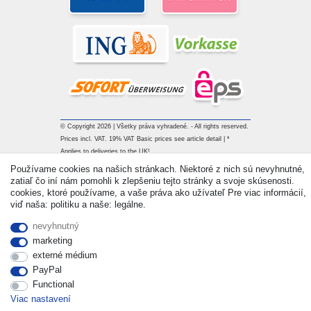
© Copyright 2026 | Všetky práva vyhradené. - All rights reserved.
Prices incl. VAT. 19% VAT Basic prices see article detail | *
Applies to deliveries to the UK!
Používame cookies na našich stránkach. Niektoré z nich sú nevyhnutné,
zatiaľ čo iní nám pomohli k zlepšeniu tejto stránky a svoje skúsenosti.
Kontakt
Withdraw from contract here
cookies, ktoré používame, a vaše práva ako užívateľ Pre viac informácií,
viď naša: politiku a naše: legálne.
nevyhnutný
marketing
externé médium
PayPal
Functional
Viac nastavení