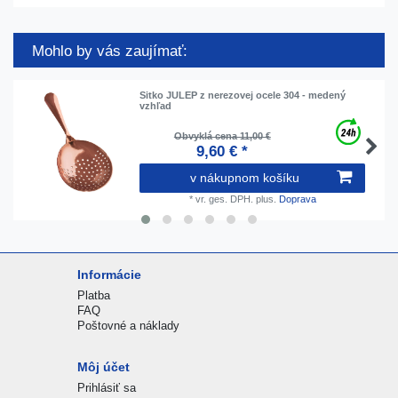
Mohlo by vás zaujímať:
Sitko JULEP z nerezovej ocele 304 - medený
vzhľad
Obvyklá cena 11,00 €
9,60 € *
v nákupnom košíku
*
vr. ges. DPH.
plus.
Doprava
Informácie
Platba
FAQ
Poštovné a náklady
Môj účet
Prihlásiť sa