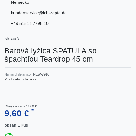
Nemecko
kundenservice@ich-zapfe.de
+49 5151 87798 10
Ich-zapfe
Barová lyžica SPATULA so
špachtľou Teardrop 45 cm
Numărul de articol:
NEW-7910
Producător:
ich-zapfe
Obvyklá cena 11,00 €
*
9,60 €
obsah
1
kus