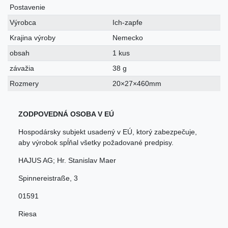
Postavenie
Výrobca
Ich-zapfe
Krajina výroby
Nemecko
obsah
1 kus
závažia
38 g
Rozmery
20×27×460mm
ZODPOVEDNÁ OSOBA V EÚ
Hospodársky subjekt usadený v EÚ, ktorý zabezpečuje,
aby výrobok spĺňal všetky požadované predpisy.
HAJUS AG; Hr. Stanislav Maer
Spinnereistraße
,
3
01591
Riesa