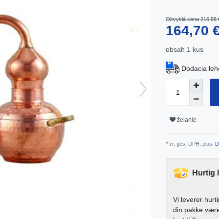
Obvyklá cena 216,58 
164,70 
obsah
1
kus
Dodacia leh
želanie
* vr. ges. DPH. plus.
D
Hurtig 
Vi leverer hurt
din pakke vær