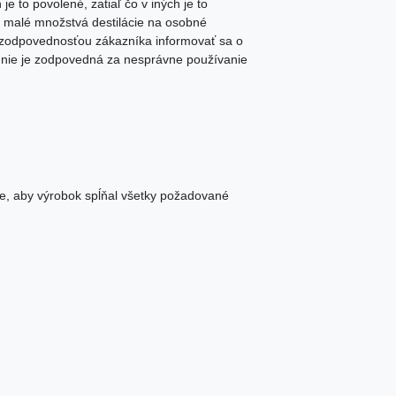
 je to povolené, zatiaľ čo v iných je to
ú malé množstvá destilácie na osobné
Je zodpovednosťou zákazníka informovať sa o
ť nie je zodpovedná za nesprávne používanie
e, aby výrobok spĺňal všetky požadované