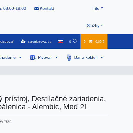
: 08:00-18:00
Kontakt
Info
Služby
gistrovať
zaregistrovať sa
0
0
0,00 €
riadenie
Pivovar
Bar a kokteil
 prístroj, Destilačné zariadenia,
álenica - Alembic, Meď 2L
W-7530