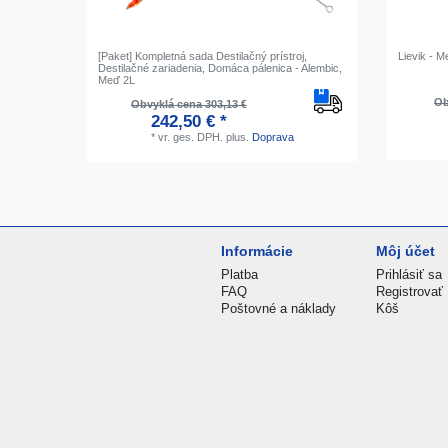
[Paket] Kompletná sada Destilačný prístroj,
Lievik - 
Destilačné zariadenia, Domáca pálenica - Alembic,
Meď 2L
Ob
Obvyklá cena 303,13 €
242,50 € *
*
vr. ges. DPH.
plus.
Doprava
Informácie
Môj účet
Platba
Prihlásiť sa
FAQ
Registrovať
Poštovné a náklady
Kôš