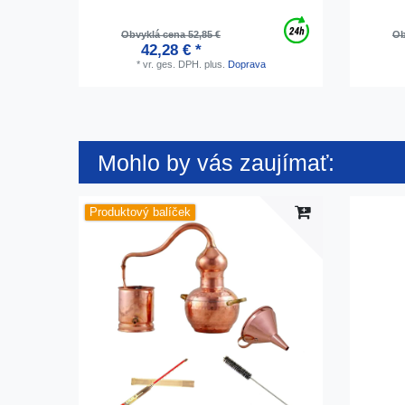
Obvyklá cena 52,85 €
Ob
42,28 € *
*
vr. ges. DPH.
plus.
Doprava
Mohlo by vás zaujímať:
Produktový balíček