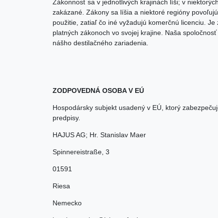
Zákonnosť sa v jednotlivých krajinách líši; v niektorých
zakázané. Zákony sa líšia a niektoré regióny povoľuj
použitie, zatiaľ čo iné vyžadujú komerčnú licenciu. 
platných zákonoch vo svojej krajine. Naša spoločnos
nášho destilačného zariadenia.
ZODPOVEDNÁ OSOBA V EÚ
Hospodársky subjekt usadený v EÚ, ktorý zabezpečuj
predpisy.
HAJUS AG; Hr. Stanislav Maer
Spinnereistraße
,
3
01591
Riesa
Nemecko