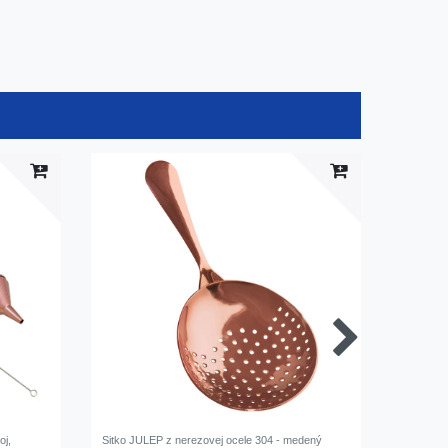
oj,
Sitko JULEP z nerezovej ocele 304 - medený
Barová l