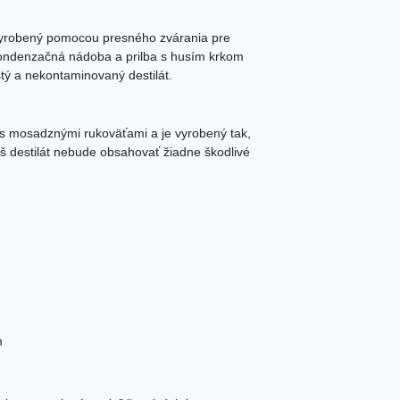
 vyrobený pomocou presného zvárania pre
 kondenzačná nádoba a prilba s husím krkom
stý a nekontaminovaný destilát.
i s mosadznými rukoväťami a je vyrobený tak,
váš destilát nebude obsahovať žiadne škodlivé
m