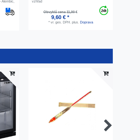
- Alembic,
vzhľad
cm
Obvyklá cena 11,00 €
O
9,60 € *
*
vr. ges. DPH.
plus.
Doprava
Produkt