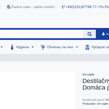
R
Žiadne riziko - plaťte neskôr!
+49(5151)87798-77 / Po-Pia
Re
Hygiena
Ohrievac na vino
Výčapné za
Ich-zapfe
Destilačný
Domáca p
Numărul de articol:
NE
Producător:
ich-zapfe