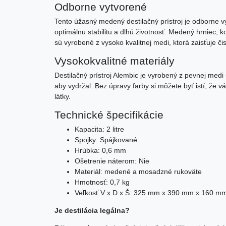
Odborne vytvorené
Tento úžasný medený destilačný prístroj je odborne
optimálnu stabilitu a dlhú životnosť. Medený hrniec,
sú vyrobené z vysoko kvalitnej medi, ktorá zaisťuje či
Vysokokvalitné materiály
Destilačný prístroj Alembic je vyrobený z pevnej med
aby vydržal. Bez úpravy farby si môžete byť istí, že 
látky.
Technické špecifikácie
Kapacita: 2 litre
Spojky: Spájkované
Hrúbka: 0,6 mm
Ošetrenie náterom: Nie
Materiál: medené a mosadzné rukoväte
Hmotnosť: 0,7 kg
Veľkosť V x D x Š: 325 mm x 390 mm x 160 m
Je destilácia legálna?