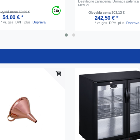
Destilačné zariadenia, Domáca pálenica 
Meď 2L
vyklá cena 59,60 €
Obvyklá cena 303,13 €
54,00 € *
242,50 € *
*
vr. ges. DPH.
plus.
Doprava
*
vr. ges. DPH.
plus.
Doprava