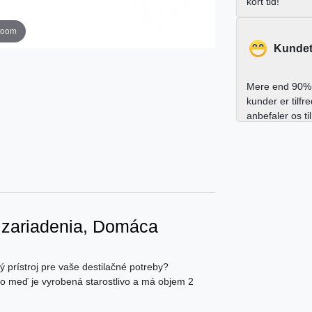
kort tid!
zoom
Kundet
Mere end 90% 
kunder er tilfr
anbefaler os ti
né zariadenia, Domáca
ý prístroj pre vaše destilačné potreby?
áto meď je vyrobená starostlivo a má objem 2