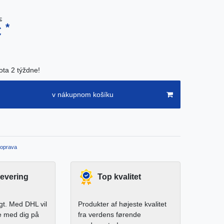
€
*
€
ota 2 týždne!
v nákupnom košíku
oprava
levering
Top kvalitet
igt. Med DHL vil
Produkter af højeste kvalitet
e med dig på
fra verdens førende