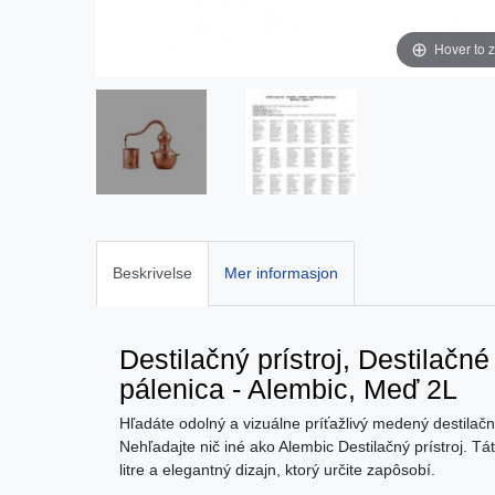
Hover to 
Beskrivelse
Mer informasjon
Destilačný prístroj, Destilač
pálenica - Alembic, Meď 2L
Hľadáte odolný a vizuálne príťažlivý medený destilačn
Nehľadajte nič iné ako Alembic Destilačný prístroj. T
litre a elegantný dizajn, ktorý určite zapôsobí.