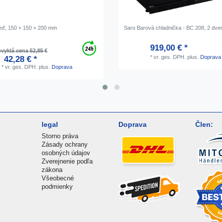
Meď, 150 × 150 × 200 mm
Saro Barová chladnička - BC 208, 2 dve
919,00 € *
vyklá cena 52,85 €
*
vr. ges. DPH.
plus.
Doprava
42,28 € *
*
vr. ges. DPH.
plus.
Doprava
legal
Doprava
Člen:
Storno práva
Zásady ochrany
osobných údajov
Zverejnenie podľa
zákona
Všeobecné
podmienky