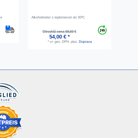
re
Alkoholmeter s teplomerom do 30ºC
[Paket] K
Destilačn
Meď, so s
Obvyklá cena 59,60 €
Ob
54,00 € *
*
vr. ges. DPH.
plus.
Doprava