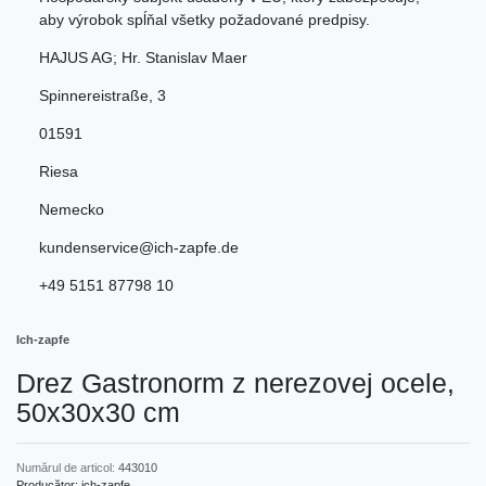
aby výrobok spĺňal všetky požadované predpisy.
HAJUS AG; Hr. Stanislav Maer
Spinnereistraße
,
3
01591
Riesa
Nemecko
kundenservice@ich-zapfe.de
+49 5151 87798 10
Ich-zapfe
Drez Gastronorm z nerezovej ocele,
50x30x30 cm
Numărul de articol:
443010
Producător:
ich-zapfe