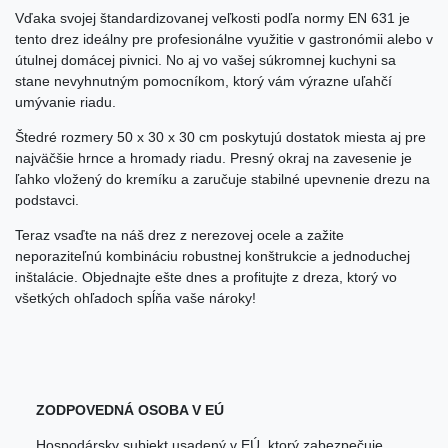
Vďaka svojej štandardizovanej veľkosti podľa normy EN 631 je
tento drez ideálny pre profesionálne využitie v gastronómii alebo v
útulnej domácej pivnici. No aj vo vašej súkromnej kuchyni sa
stane nevyhnutným pomocníkom, ktorý vám výrazne uľahčí
umývanie riadu.
Štedré rozmery 50 x 30 x 30 cm poskytujú dostatok miesta aj pre
najväčšie hrnce a hromady riadu. Presný okraj na zavesenie je
ľahko vložený do kremíku a zaručuje stabilné upevnenie drezu na
podstavci.
Teraz vsaďte na náš drez z nerezovej ocele a zažite
neporaziteľnú kombináciu robustnej konštrukcie a jednoduchej
inštalácie. Objednajte ešte dnes a profitujte z dreza, ktorý vo
všetkých ohľadoch spĺňa vaše nároky!
ZODPOVEDNÁ OSOBA V EÚ
Hospodársky subjekt usadený v EÚ, ktorý zabezpečuje,