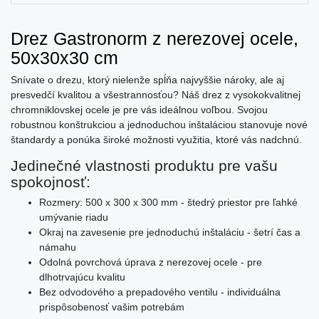
Drez Gastronorm z nerezovej ocele,
50x30x30 cm
Snívate o drezu, ktorý nielenže spĺňa najvyššie nároky, ale aj
presvedčí kvalitou a všestrannosťou? Náš drez z vysokokvalitnej
chromniklovskej ocele je pre vás ideálnou voľbou. Svojou
robustnou konštrukciou a jednoduchou inštaláciou stanovuje nové
štandardy a ponúka široké možnosti využitia, ktoré vás nadchnú.
Jedinečné vlastnosti produktu pre vašu
spokojnosť:
Rozmery: 500 x 300 x 300 mm - štedrý priestor pre ľahké
umývanie riadu
Okraj na zavesenie pre jednoduchú inštaláciu - šetrí čas a
námahu
Odolná povrchová úprava z nerezovej ocele - pre
dlhotrvajúcu kvalitu
Bez odvodového a prepadového ventilu - individuálna
prispôsobenosť vašim potrebám