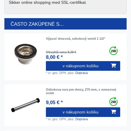
Sikker online shopping med SSL-certifikat.
ČASTO ZAKÚPENÉ S...
Výpusť drezová, odtokový ventil 1 1/2"
Obvyklá cena 8,39 €
8,00 € *
v nákupnom košíku
*
vr. ges. DPH.
plus.
Doprava
Odtokova rura pre drezy, 270 mm, z nerezovej
ocele
9,05 € *
v nákupnom košíku
*
vr. ges. DPH.
plus.
Doprava