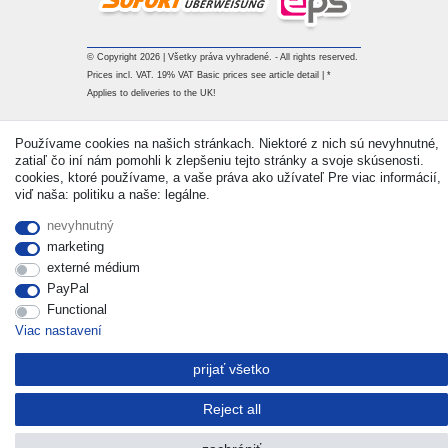
© Copyright 2026 | Všetky práva vyhradené. - All rights reserved.
Prices incl. VAT. 19% VAT Basic prices see article detail | *
Applies to deliveries to the UK!
Používame cookies na našich stránkach. Niektoré z nich sú nevyhnutné,
Kontakt
Withdraw from contract here
zatiaľ čo iní nám pomohli k zlepšeniu tejto stránky a svoje skúsenosti.
cookies, ktoré používame, a vaše práva ako užívateľ Pre viac informácií,
viď naša: politiku a naše: legálne.
nevyhnutný
marketing
externé médium
PayPal
Functional
Viac nastavení
prijať všetko
Reject all