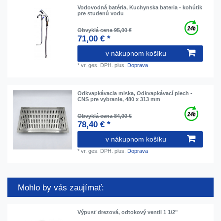
Vodovodná batéria, Kuchynska bateria - kohútik
pre studenú vodu
Obvyklá cena 95,00 €
71,00 € *
v nákupnom košíku
*
vr. ges. DPH.
plus.
Doprava
Odkvapkávacia miska, Odkvapkávací plech -
CNS pre vybranie, 480 x 313 mm
Obvyklá cena 84,00 €
78,40 € *
v nákupnom košíku
*
vr. ges. DPH.
plus.
Doprava
Mohlo by vás zaujímať:
Výpusť drezová, odtokový ventil 1 1/2"