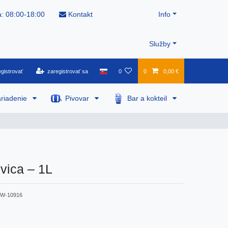
: 08:00-18:00
Kontakt
Info
Služby
gistrovať
zaregistrovať sa
0
0
0,00 €
riadenie
Pivovar
Bar a kokteil
vica – 1L
W-10916