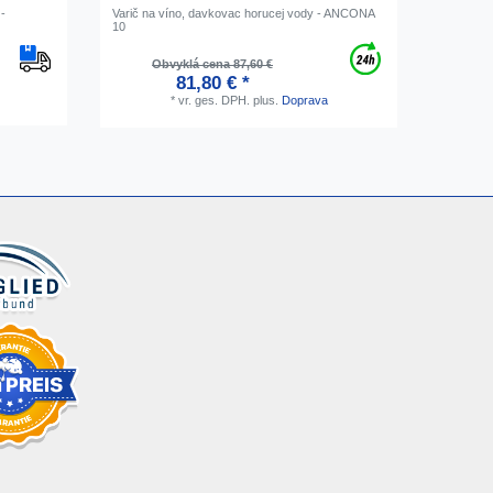
 -
Varič na víno, davkovac horucej vody - ANCONA
CO2 fľaša 
10
Obvyklá cena 87,60 €
Ob
81,80 € *
*
vr. ges. DPH.
plus.
Doprava