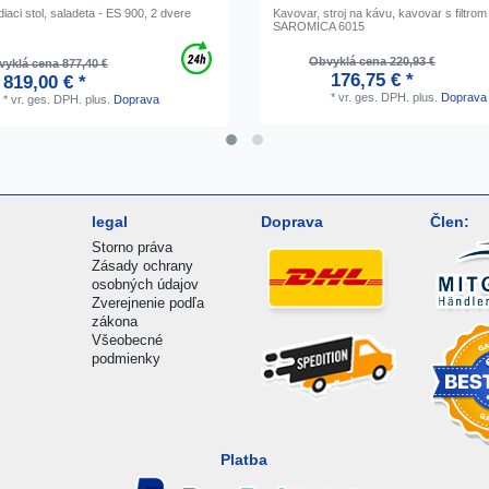
iaci stol, saladeta - ES 900, 2 dvere
Kavovar, stroj na kávu, kavovar s filtrom
SAROMICA 6015
Obvyklá cena 220,93 €
yklá cena 877,40 €
176,75 € *
819,00 € *
*
vr. ges. DPH.
plus.
Doprava
*
vr. ges. DPH.
plus.
Doprava
legal
Doprava
Člen:
Storno práva
Zásady ochrany
osobných údajov
Zverejnenie podľa
zákona
Všeobecné
podmienky
Platba