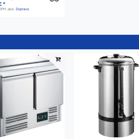
€ *
 DPH.
plus.
Doprava