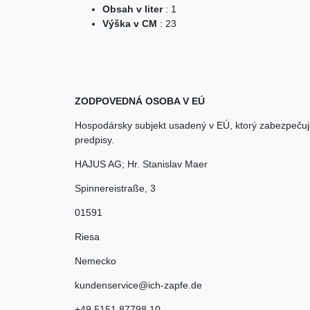
Obsah v liter
: 1
Výška v CM
: 23
ZODPOVEDNÁ OSOBA V EÚ
Hospodársky subjekt usadený v EÚ, ktorý zabezpečuj
predpisy.
HAJUS AG; Hr. Stanislav Maer
Spinnereistraße
,
3
01591
Riesa
Nemecko
kundenservice@ich-zapfe.de
+49 5151 87798 10