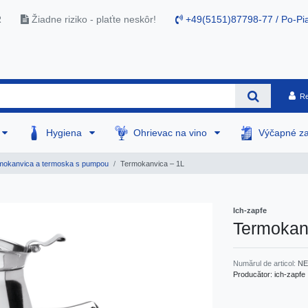
R
Žiadne riziko - plaťte neskôr!
+49(5151)87798-77 / Po-Pia
Re
Hygiena
Ohrievac na vino
Výčapné za
okanvica a termoska s pumpou
Termokanvica – 1L
Ich-zapfe
Termokan
Numărul de articol:
NE
Producător:
ich-zapfe