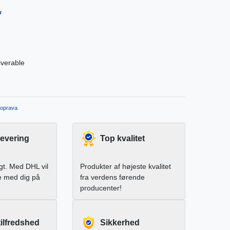
*
iverable
oprava
levering
Top kvalitet
igt. Med DHL vil
Produkter af højeste kvalitet
e med dig på
fra verdens førende
producenter!
ilfredshed
Sikkerhed