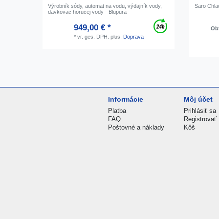
Výrobník sódy, automat na vodu, výdajník vody,
Saro Chlad
davkovac horucej vody - Blupura
949,00 € *
Obv
*
vr. ges. DPH.
plus.
Doprava
Informácie
Môj účet
Platba
Prihlásiť sa
FAQ
Registrovať
Poštovné a náklady
Kôš