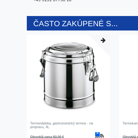
ČASTO ZAKÚPENÉ S...
Termonádoba, gastronomický termos - na
Termokanv
prepravu, 4L
Obvyklá cena 93,00 €
Obvyklá c