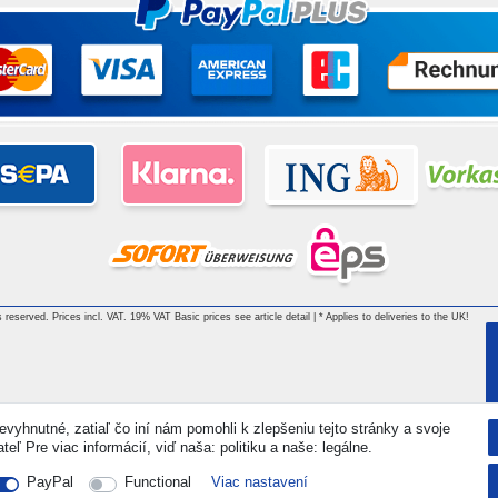
 reserved. Prices incl. VAT. 19% VAT Basic prices see article detail | * Applies to deliveries to the UK!
vyhnutné, zatiaľ čo iní nám pomohli k zlepšeniu tejto stránky a svoje
ľ Pre viac informácií, viď naša: politiku a naše: legálne.
PayPal
Functional
Viac nastavení