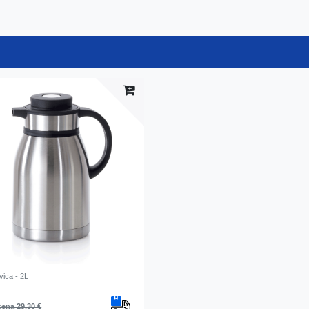
ica - 2L
ena 29,30 €