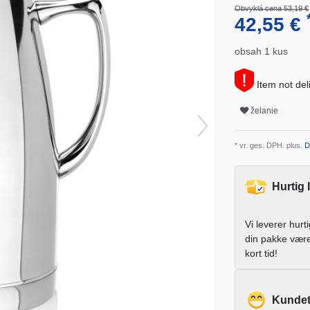
Obvyklá cena 53,19 €
42,55 €
obsah
1
kus
Item not del
želanie
* vr. ges. DPH. plus.
D
Hurtig 
Vi leverer hurt
din pakke vær
kort tid!
Kundet