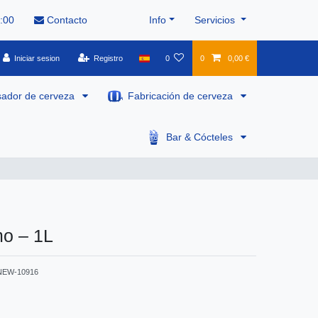
8:00
Contacto
Info
Servicios
Iniciar sesion
Registro
0
0
0,00 €
sador de cerveza
Fabricación de cerveza
Bar & Cócteles
mo – 1L
NEW-10916