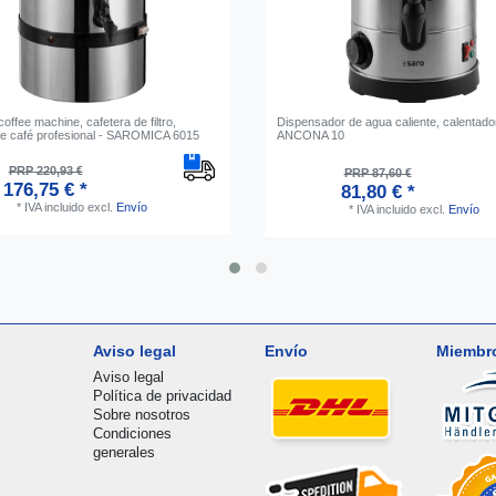
coffee machine, cafetera de filtro,
Dispensador de agua caliente, calentador
e café profesional - SAROMICA 6015
ANCONA 10
PRP 220,93 €
PRP 87,60 €
176,75 € *
81,80 € *
*
IVA incluido
excl.
Envío
*
IVA incluido
excl.
Envío
Aviso legal
Envío
Miembr
Aviso legal
Política de privacidad
Sobre nosotros
Condiciones
generales