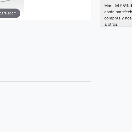
Más del 95% de
están satisfec
 para zoom
compras y nos
a otros.