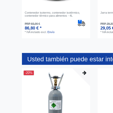
Contenedor isotermo, contenedor isotérmico,
Jarra term
contenedor térmico para alimentos - 4L
PRP 93,00 €
PRP 29,3
86,80 € *
29,05 
*
IVA incluido
excl.
Envío
*
IVA inclu
Usted también puede estar in
-20%