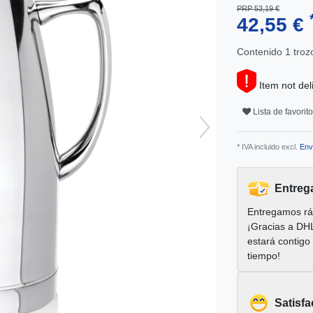
PRP 53,19 €
42,55 €
Contenido
1
troz
Item not del
Lista de favorit
* IVA incluido excl.
Env
Entreg
Entregamos rá
¡Gracias a DH
estará contigo
tiempo!
Satisfa