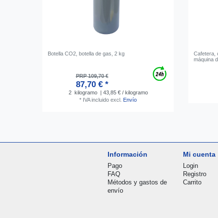
Botella CO2, botella de gas, 2 kg
Cafetera, 
máquina d
PRP 109,70 €
87,70 € *
2
kilogramo
| 43,85 € / kilogramo
*
IVA incluido
excl.
Envío
Información
Mi cuenta
Pago
Login
FAQ
Registro
Métodos y gastos de
Carrito
envío