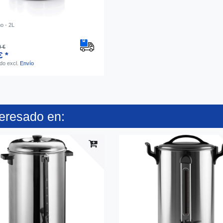
o - 2L
0 €
€ *
ido
excl.
Envío
teresado en: