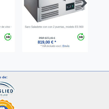
 de vino -
Saro Saladette con con 2 puertas, modelo ES 900
Enfriado
gasificad
caliente,
PRP 877,40 €
819,00 € *
*
IVA incluido
excl.
Envío
o de: