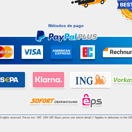
Métodos de pago
 rights reserved. Prices incl. VAT. 19% VAT Basic prices see article detail | * Applies to deliveries to the UK