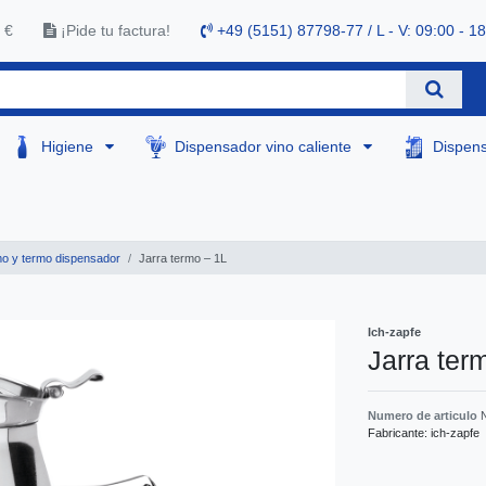
 €
¡Pide tu factura!
+49 (5151) 87798-77 / L - V: 09:00 - 1
Higiene
Dispensador vino caliente
Dispen
mo y termo dispensador
Jarra termo – 1L
Ich-zapfe
Jarra ter
Numero de articulo
Fabricante:
ich-zapfe