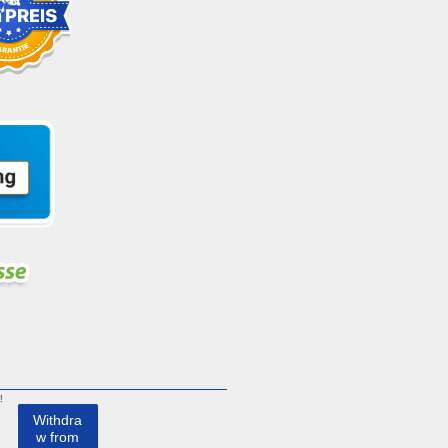
!
Withdra
w from