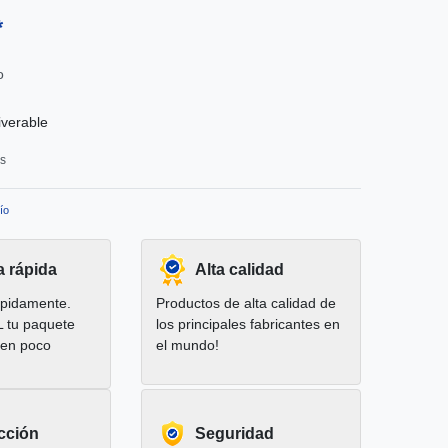
*
o
iverable
os
ío
a rápida
Alta calidad
pidamente.
Productos de alta calidad de
L tu paquete
los principales fabricantes en
 en poco
el mundo!
cción
Seguridad