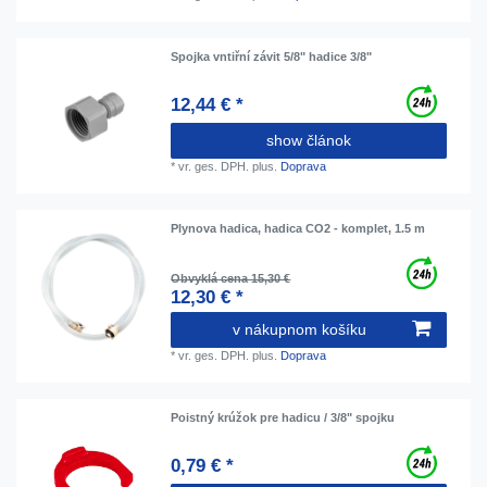
Spojka vntiřní závit 5/8" hadice 3/8"
12,44 € *
show článok
*
vr. ges. DPH.
plus.
Doprava
Plynova hadica, hadica CO2 - komplet, 1.5 m
Obvyklá cena 15,30 €
12,30 € *
v nákupnom košíku
*
vr. ges. DPH.
plus.
Doprava
Poistný krúžok pre hadicu / 3/8" spojku
0,79 € *