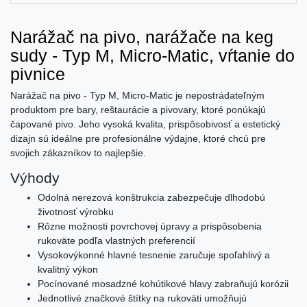
Narážač na pivo, narážače na keg
sudy - Typ M, Micro-Matic, vŕtanie do
pivnice
Narážač na pivo - Typ M, Micro-Matic je nepostrádateľným
produktom pre bary, reštaurácie a pivovary, ktoré ponúkajú
čapované pivo. Jeho vysoká kvalita, prispôsobivosť a estetický
dizajn sú ideálne pre profesionálne výdajne, ktoré chcú pre
svojich zákazníkov to najlepšie.
Výhody
Odolná nerezová konštrukcia zabezpečuje dlhodobú
životnosť výrobku
Rôzne možnosti povrchovej úpravy a prispôsobenia
rukoväte podľa vlastných preferencií
Vysokovýkonné hlavné tesnenie zaručuje spoľahlivý a
kvalitný výkon
Pocínované mosadzné kohútikové hlavy zabraňujú korózii
Jednotlivé značkové štítky na rukoväti umožňujú