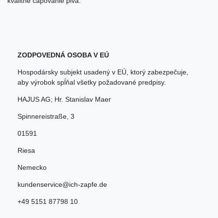
kvalitné čapovanie piva.
ZODPOVEDNÁ OSOBA V EÚ
Hospodársky subjekt usadený v EÚ, ktorý zabezpečuje,
aby výrobok spĺňal všetky požadované predpisy.
HAJUS AG; Hr. Stanislav Maer
Spinnereistraße
,
3
01591
Riesa
Nemecko
kundenservice@ich-zapfe.de
+49 5151 87798 10