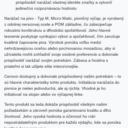
prispôsobiť narážač vlastnej identite značky a vytvoriť
jedinečnú rozpoznávaciu hodnotu
Narážač na pivo - Typ M, Micro-Matic, pivničný výčap, je vyrobený
z odolnej nerezovej ocele a POM základne, čo zabezpečuje
robustnú konštrukciu a dlhodobú spoľahlivosť. Jeho hlavné
tesnenie poskytuje vynikajúci výkon a spoľahlivosť, čím zaručuje
kvalitné čapovanie piva. Výrobok ponúka voľbu medzi
nehrdzavejúcou oceľou alebo pocínovanou mosadzou, aby si
užívatelia mohli zohľadniť svoje osobné preferencie a dokonale
prispôsobiť narážač svojim potrebám. Zábava a hostina s
priateľmi si tak užijete ešte intenzívnejšie.
Cenovo dostupný a dokonale prispôsobený našim potrebám – to
sú hlavné charakteristiky tohto produktu. Inštalácia narážača do
pivnice je nielen jednoduchá, ale aj rýchla. Vhodné je ho
inštalovať na stojan alebo vo výčapnej linke.
Tento produkt sa teda dokáže prispôsobiť všetkým našim
požiadavkám a zároveň ponúka garantovanú kvalitu a dlhú
životnosť. Jeho vysoká hodnota a účinnosť ho robí
nepostrádateľným produktom pre každú výdajňu, kde sa ponúka