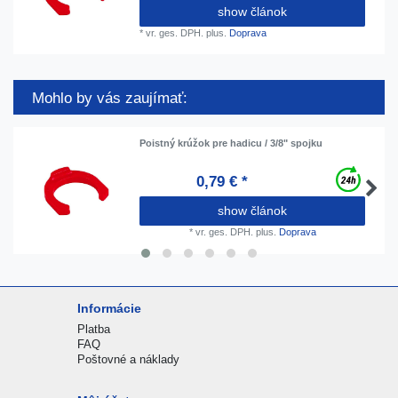
show článok
*
vr. ges. DPH.
plus.
Doprava
Mohlo by vás zaujímať:
Poistný krúžok pre hadicu / 3/8" spojku
0,79 € *
show článok
*
vr. ges. DPH.
plus.
Doprava
Informácie
Platba
FAQ
Poštovné a náklady