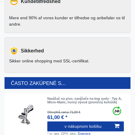
Kundetilfredshed
Mere end 90% af vores kunder er tilfredse og anbefaler os til
andre.
Sikkerhed
Sikker online shopping med SSL-certifikat.
ČASTO ZAKÚPENÉ S...
Narážač na pivo, narážače na keg sudy - Typ A,
Micro-Matic, horný vývod (pivničný kohútik)
Obvyklá cena 71,00 €
61,00 € *
v nákupnom košíku
*
vr. ges. DPH.
plus.
Doprava