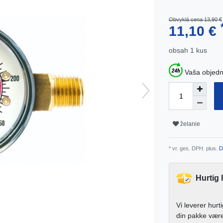
Obvyklá cena 13,90 €
11,10 €
obsah
1
kus
Vaša objedn
želanie
* vr. ges. DPH. plus.
D
Hurtig 
Vi leverer hurt
din pakke vær