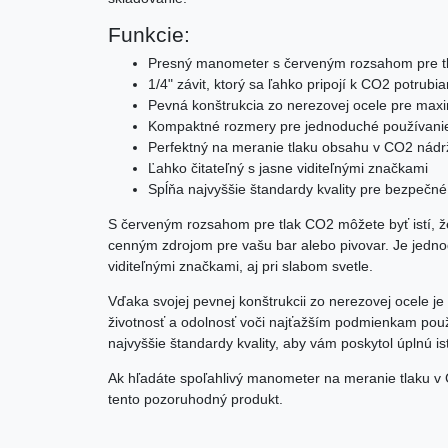
Funkcie:
Presný manometer s červeným rozsahom pre t
1/4" závit, ktorý sa ľahko pripojí k CO2 potrubi
Pevná konštrukcia zo nerezovej ocele pre max
Kompaktné rozmery pre jednoduché používanie 
Perfektný na meranie tlaku obsahu v CO2 nádr
Ľahko čitateľný s jasne viditeľnými značkami
Spĺňa najvyššie štandardy kvality pre bezpečn
S červeným rozsahom pre tlak CO2 môžete byť istí,
cenným zdrojom pre vašu bar alebo pivovar. Je jednod
viditeľnými značkami, aj pri slabom svetle.
Vďaka svojej pevnej konštrukcii zo nerezovej ocele 
životnosť a odolnosť voči najťažším podmienkam použí
najvyššie štandardy kvality, aby vám poskytol úplnú is
Ak hľadáte spoľahlivý manometer na meranie tlaku v 
tento pozoruhodný produkt.