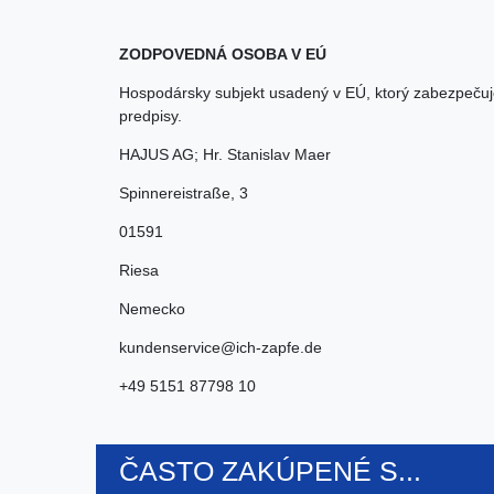
ZODPOVEDNÁ OSOBA V EÚ
Hospodársky subjekt usadený v EÚ, ktorý zabezpečuj
predpisy.
HAJUS AG; Hr. Stanislav Maer
Spinnereistraße
,
3
01591
Riesa
Nemecko
kundenservice@ich-zapfe.de
+49 5151 87798 10
ČASTO ZAKÚPENÉ S...