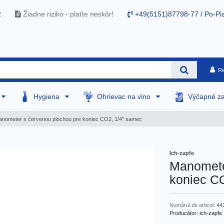
R
Žiadne riziko - plaťte neskôr!
+49(5151)87798-77 / Po-Pia
Re
Hygiena
Ohrievac na vino
Výčapné za
nometer s červenou plochou pre koniec CO2, 1/4" samec
Ich-zapfe
Manomete
koniec C
Numărul de articol:
44
Producător:
ich-zapfe