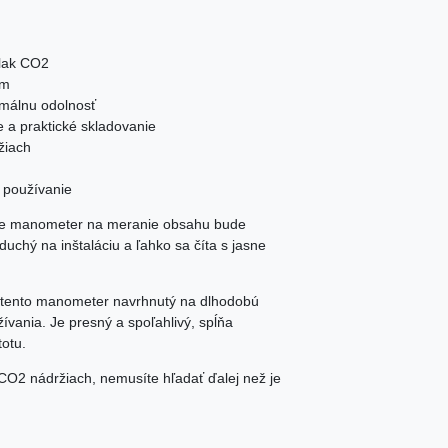
lak CO2
am
imálnu odolnosť
a praktické skladovanie
žiach
é používanie
 že manometer na meranie obsahu bude
uchý na inštaláciu a ľahko sa číta s jasne
je tento manometer navrhnutý na dlhodobú
vania. Je presný a spoľahlivý, spĺňa
totu.
CO2 nádržiach, nemusíte hľadať ďalej než je