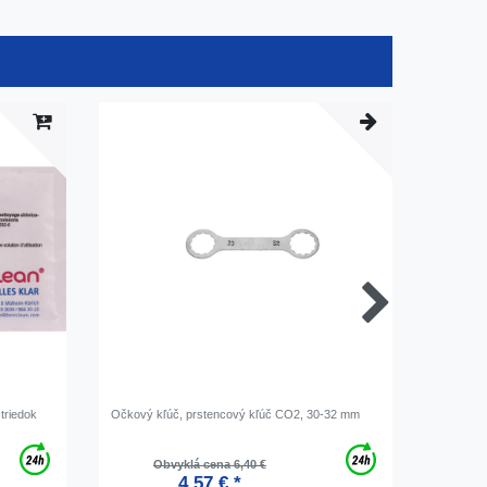
striedok
Očkový kľúč, prstencový kľúč CO2, 30-32 mm
Mazací tu
s
Obvyklá cena 6,40 €
4,57 € *