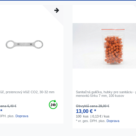
úč, prstencový kľúč CO2, 30-32 mm
Sanitačná gulička, hubky pre sanitáciu - 
menovitú šírku 7 mm, 100 kusov
ena 6,40 €
Obvyklá cena 29,00 €
 *
13,00 € *
 DPH.
plus.
Doprava
100
kus
| 0,13 € / kus
*
vr. ges. DPH.
plus.
Doprava