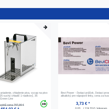
ariadenie, chladenie piva, vycap na pivo
Bevi Power - čistiaci prášok, čistiaci pro
5 suchý chladič 1-riadkový, 35
alkalický pre nápojové linky, cena za ku
, Green Line
3,73 € *
yklá cena 707,00 €
0.03
| 124,33 € / kilogram