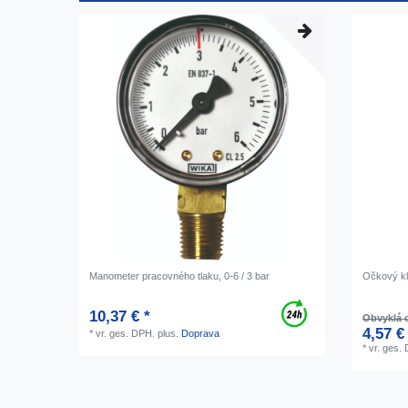
Manometer pracovného tlaku, 0-6 / 3 bar
Očkový kľ
10,37 € *
Obvyklá c
4,57 €
*
vr. ges. DPH.
plus.
Doprava
*
vr. ges.