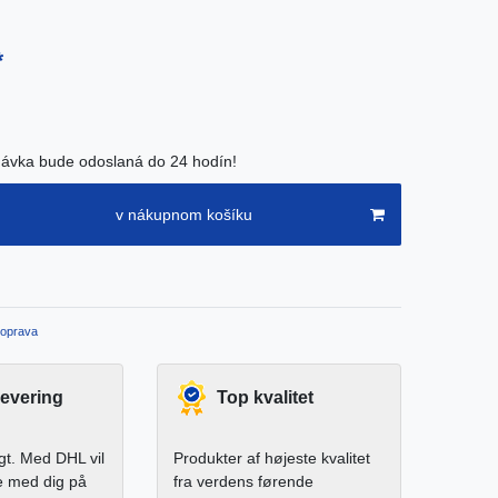
*
ávka bude odoslaná do 24 hodín!
v nákupnom košíku
oprava
levering
Top kvalitet
igt. Med DHL vil
Produkter af højeste kvalitet
e med dig på
fra verdens førende