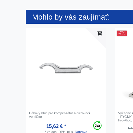
Mohlo by vás zaujímať:
-7%
Hákový kľúč pre kompenzátor a dierovací
Výčapné z
ventilátor
- PYGMY 2
litrov/hod
15,62 € *
Obv
*
vr. ges. DPH.
plus.
Doprava