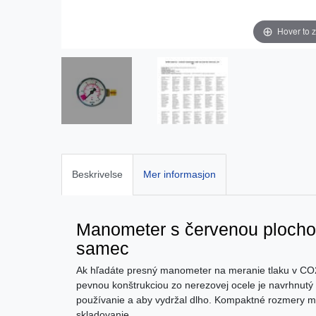
Hover to 
Beskrivelse
Mer informasjon
Manometer s červenou plochou
samec
Ak hľadáte presný manometer na meranie tlaku v CO2 
pevnou konštrukciou zo nerezovej ocele je navrhnutý
používanie a aby vydržal dlho. Kompaktné rozmery 
skladovanie.