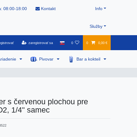
: 08:00-18:00
Kontakt
Info
Služby
gistrovať
zaregistrovať sa
0
0
0,00 €
riadenie
Pivovar
Bar a kokteil
r s červenou plochou pre
O2, 1/4" samec
3522