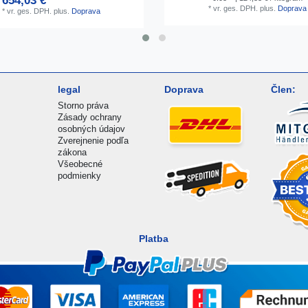
654,03 € *
*
vr. ges. DPH.
plus.
Doprava
*
vr. ges. DPH.
plus.
Doprava
legal
Doprava
Člen:
Storno práva
Zásady ochrany
osobných údajov
Zverejnenie podľa
zákona
Všeobecné
podmienky
Platba