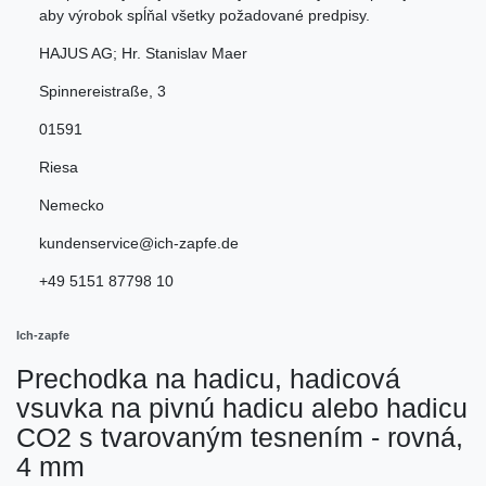
aby výrobok spĺňal všetky požadované predpisy.
HAJUS AG; Hr. Stanislav Maer
Spinnereistraße
,
3
01591
Riesa
Nemecko
kundenservice@ich-zapfe.de
+49 5151 87798 10
Ich-zapfe
Prechodka na hadicu, hadicová
vsuvka na pivnú hadicu alebo hadicu
CO2 s tvarovaným tesnením - rovná,
4 mm