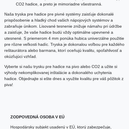
CO2 hadice, a preto je mimoriadne všestranná.
Naša tryska pre hadice pre pivné systémy zaisťuje dokonalé
prispôsobenie a hladký chod vašich nápojových systémov a
zabraňuje únikom. Lisované tesnenie znižuje námahu pri údržbe
a zaisťuje, že vaše hadice budú vždy optimálne upevnené a
utesnené. S priemerom 4 mm ponúka hubica univerzálne použitie
pre rôzne veľkosti hadíc. Tryska je dokonalou voľbou pre každého
reštaurátora alebo barmana, ktorí oceňujú kvalitu, spoľahlivosť a
okúzľujúci vzhľad.
Vyberte si našu trysku pre hadice na pivo alebo CO2 a užite si
výhody nekomplikovanej inštalácie a dokonalého uchytenia
hadice. Objednajte si ešte dnes a využite kvalitu pre váš pôžitok z
piva!
ZODPOVEDNÁ OSOBA V EÚ
Hospodársky subjekt usadený v EÚ, ktorý zabezpečuje,