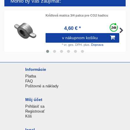
Mohlo by vás zaujímať:
Krídlová matica 3/4 palca pre CO2 hadicu
4,60 € *
v nákupnom košíku
*
vr. ges. DPH.
plus.
Doprava
Informácie
Platba
FAQ
Poštovné a náklady
Môj účet
Prihlásiť sa
Registrovať
Kôš
legal