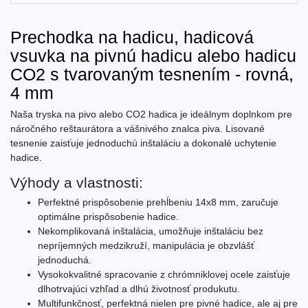
Prechodka na hadicu, hadicová
vsuvka na pivnú hadicu alebo hadicu
CO2 s tvarovaným tesnením - rovná,
4 mm
Naša tryska na pivo alebo CO2 hadica je ideálnym doplnkom pre
náročného reštaurátora a vášnivého znalca piva. Lisované
tesnenie zaisťuje jednoduchú inštaláciu a dokonalé uchytenie
hadice.
Výhody a vlastnosti:
Perfektné prispôsobenie prehĺbeniu 14x8 mm, zaručuje
optimálne prispôsobenie hadice.
Nekomplikovaná inštalácia, umožňuje inštaláciu bez
nepríjemných medzikruží, manipulácia je obzvlášť
jednoduchá.
Vysokokvalitné spracovanie z chrómniklovej ocele zaisťuje
dlhotrvajúci vzhľad a dlhú životnosť produkutu.
Multifunkčnosť, perfektná nielen pre pivné hadice, ale aj pre