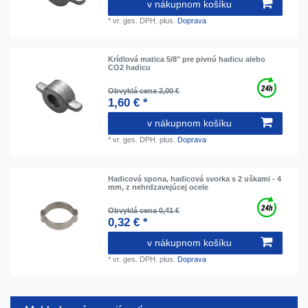
v nákupnom košíku
*
vr. ges. DPH.
plus.
Doprava
Krídlová matica 5/8" pre pivnú hadicu alebo
CO2 hadicu
Obvyklá cena 2,00 €
1,60 € *
v nákupnom košíku
*
vr. ges. DPH.
plus.
Doprava
Hadicová spona, hadicová svorka s 2 uškami - 4
mm, z nehrdzavejúcej ocele
Obvyklá cena 0,41 €
0,32 € *
v nákupnom košíku
*
vr. ges. DPH.
plus.
Doprava