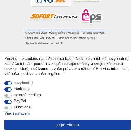
© Copyright 2026 | Všetky práva vyhradené. - All rights reserved.
Prices incl. VAT. 19% VAT Basic prices see article detail | *
Applies to deliveries to the UK!
Kontakt
Withdraw from contract here
Používame cookies na našich stránkach. Niektoré z nich sú nevyhnutné,
zatiaľ čo iní nám pomohli k zlepšeniu tejto stránky a svoje skúsenosti.
cookies, ktoré používame, a vaše práva ako užívateľ Pre viac informácií,
viď naša: politiku a naše: legálne.
nevyhnutný
marketing
externé médium
PayPal
Functional
Viac nastavení
prijať všetko