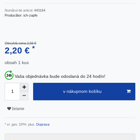
Numărul de articol:
443164
Producător:
ich-zapfe
Obvyklá cena 2,66 €
*
2,20 €
obsah
1
kus
Vaša objednávka bude odoslaná do 24 hodín!
v nákupnom košíku
želanie
* vr. ges. DPH. plus.
Doprava