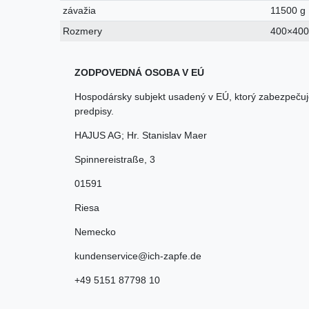
závažia
11500 g
Rozmery
400×40
ZODPOVEDNÁ OSOBA V EÚ
Hospodársky subjekt usadený v EÚ, ktorý zabezpečuj
predpisy.
HAJUS AG; Hr. Stanislav Maer
Spinnereistraße
,
3
01591
Riesa
Nemecko
kundenservice@ich-zapfe.de
+49 5151 87798 10