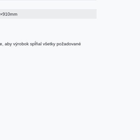
0×910mm
e, aby výrobok spĺňal všetky požadované