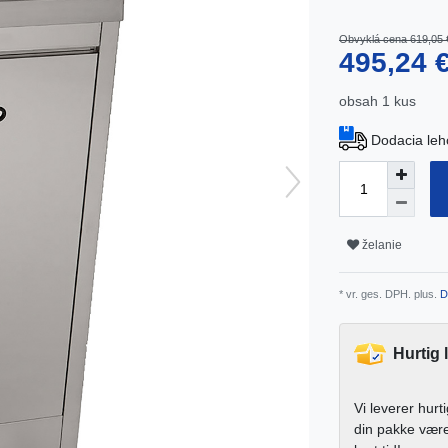
Obvyklá cena 619,05 
495,24 
obsah
1
kus
Dodacia leho
želanie
* vr. ges. DPH. plus.
D
Hurtig 
Vi leverer hurt
din pakke vær