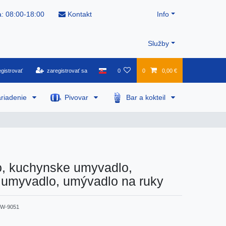
: 08:00-18:00
Kontakt
Info
Služby
gistrovať
zaregistrovať sa
0
0
0,00 €
riadenie
Pivovar
Bar a kokteil
, kuchynske umyvadlo,
 umyvadlo, umývadlo na ruky
W-9051