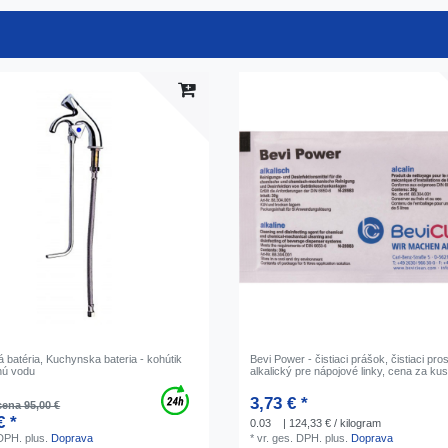
 batéria, Kuchynska bateria - kohútik
Bevi Power - čistiaci prášok, čistiaci pro
nú vodu
alkalický pre nápojové linky, cena za ku
3,73 € *
ena 95,00 €
€ *
0.03
| 124,33 € / kilogram
 DPH.
plus.
Doprava
*
vr. ges. DPH.
plus.
Doprava