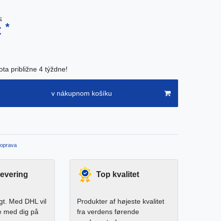
€
*
€
ta približne 4 týždne!
v nákupnom košíku
oprava
levering
Top kvalitet
igt. Med DHL vil
Produkter af højeste kvalitet
e med dig på
fra verdens førende