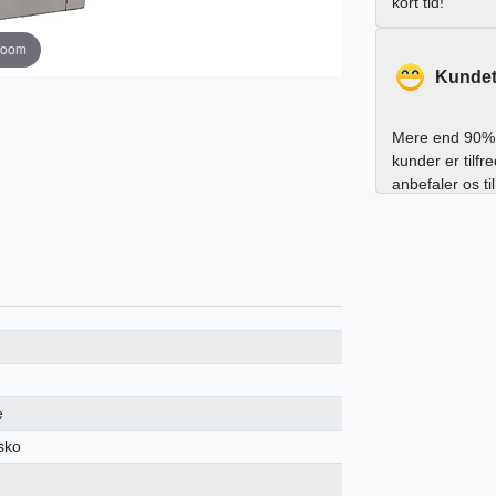
kort tid!
zoom
Kundet
Mere end 90% 
kunder er tilfr
anbefaler os ti
e
sko