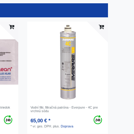
striedok
Vodní filtr, filtračná patróna - Everpure - 4C pre
s
vrchnú sódu
65,00 € *
*
vr. ges. DPH.
plus.
Doprava