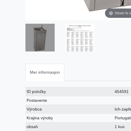
Hover to 
Mer informasjon
Ceres::Template.singleItemTechnicalDataAttribute
Ceres::Template.singleItemTechnicalDataValue
ID položky
454591
Postavenie
Výrobca
Ich-zapf
Krajina výroby
Portugal
obsah
1 kus