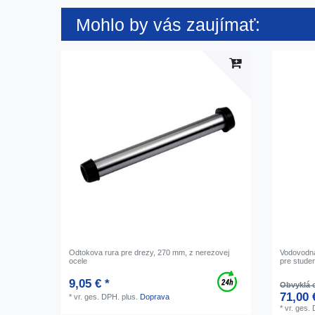
Mohlo by vás zaujímať:
Odtokova rura pre drezy, 270 mm, z nerezovej
Vodovodná
ocele
pre stude
9,05 € *
Obvyklá c
71,00 
*
vr. ges. DPH.
plus.
Doprava
*
vr. ges.