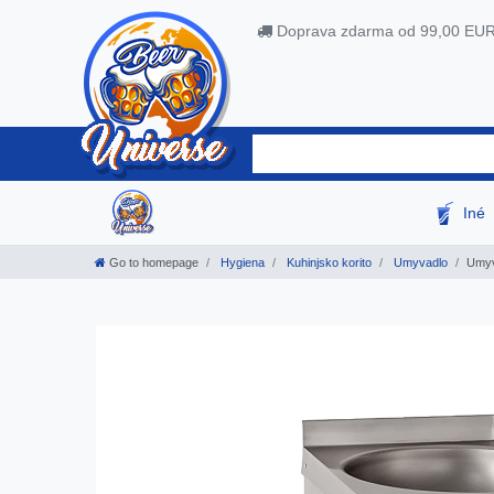
Doprava zdarma od 99,00 EU
Iné
Go to homepage
Hygiena
Kuhinjsko korito
Umyvadlo
Umyv