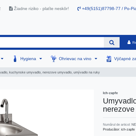
R
Žiadne riziko - plaťte neskôr!
+49(5151)87798-77 / Po-Pia
Re
Hygiena
Ohrievac na vino
Výčapné za
adlo, kuchynske umyvadlo, nerezove umyvadlo, umývadlo na ruky
Ich-zapfe
Umyvadlo
nerezove
Numărul de articol:
NE
Producător:
ich-zapfe