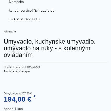
Nemecko
kundenservice@ich-zapfe.de
+49 5151 87798 10
Ich-zapfe
Umyvadlo, kuchynske umyvadlo,
umývadlo na ruky - s kolenným
ovládaním
Numărul de articol:
NEW-9047
Producător:
ich-zapfe
Obvyklá cena 207,80 €
*
194,00 €
obsah
1
kus