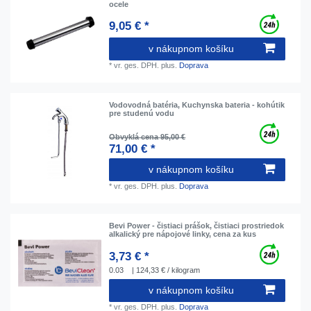
ocele
9,05 € *
v nákupnom košíku
*
vr. ges. DPH.
plus.
Doprava
Vodovodná batéria, Kuchynska bateria - kohútik
pre studenú vodu
Obvyklá cena 95,00 €
71,00 € *
v nákupnom košíku
*
vr. ges. DPH.
plus.
Doprava
Bevi Power - čistiaci prášok, čistiaci prostriedok
alkalický pre nápojové linky, cena za kus
3,73 € *
0.03
| 124,33 € / kilogram
v nákupnom košíku
*
vr. ges. DPH.
plus.
Doprava