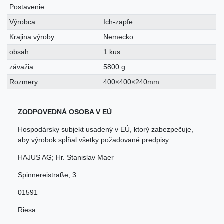
Postavenie
Výrobca
Ich-zapfe
Krajina výroby
Nemecko
obsah
1 kus
závažia
5800 g
Rozmery
400×400×240mm
ZODPOVEDNÁ OSOBA V EÚ
Hospodársky subjekt usadený v EÚ, ktorý zabezpečuje,
aby výrobok spĺňal všetky požadované predpisy.
HAJUS AG; Hr. Stanislav Maer
Spinnereistraße
,
3
01591
Riesa