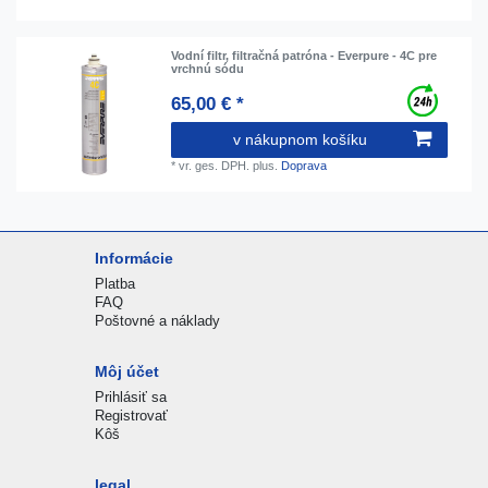
Vodní filtr, filtračná patróna - Everpure - 4C pre
vrchnú sódu
65,00 € *
v nákupnom košíku
*
vr. ges. DPH.
plus.
Doprava
Informácie
Platba
FAQ
Poštovné a náklady
Môj účet
Prihlásiť sa
Registrovať
Kôš
legal