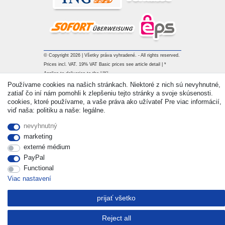
© Copyright 2026 | Všetky práva vyhradené. - All rights reserved.
Prices incl. VAT. 19% VAT Basic prices see article detail | *
Applies to deliveries to the UK!
Používame cookies na našich stránkach. Niektoré z nich sú nevyhnutné,
zatiaľ čo iní nám pomohli k zlepšeniu tejto stránky a svoje skúsenosti.
Kontakt
Withdraw from contract here
cookies, ktoré používame, a vaše práva ako užívateľ Pre viac informácií,
viď naša: politiku a naše: legálne.
nevyhnutný
marketing
externé médium
PayPal
Functional
Viac nastavení
prijať všetko
Reject all