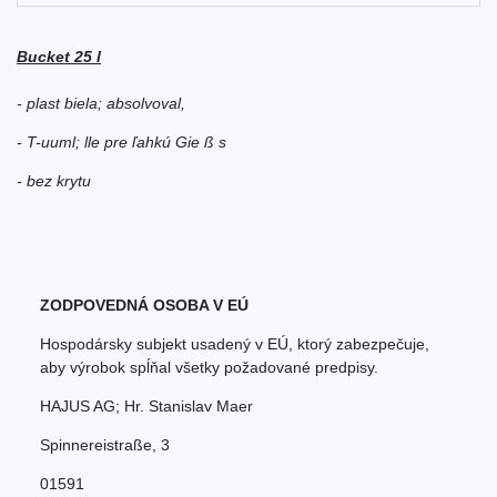
Bucket 25 l
- plast biela; absolvoval,
- T-uuml; lle pre ľahkú Gie ß s
- bez krytu
ZODPOVEDNÁ OSOBA V EÚ
Hospodársky subjekt usadený v EÚ, ktorý zabezpečuje,
aby výrobok spĺňal všetky požadované predpisy.
HAJUS AG; Hr. Stanislav Maer
Spinnereistraße
,
3
01591