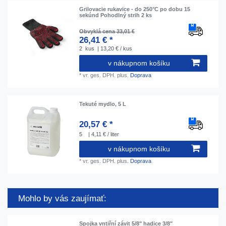
Grilovacie rukavice - do 250°C po dobu 15
sekúnd Pohodlný strih 2 ks
Obvyklá cena 33,01 €
26,41 € *
2
kus
| 13,20 € / kus
v nákupnom košíku
*
vr. ges. DPH.
plus.
Doprava
Tekuté mydlo, 5 L
20,57 € *
5
| 4,11 € / liter
v nákupnom košíku
*
vr. ges. DPH.
plus.
Doprava
Mohlo by vás zaujímať:
Spojka vntiřní závit 5/8" hadice 3/8"