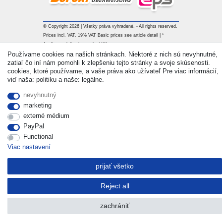
© Copyright 2026 | Všetky práva vyhradené. - All rights reserved.
Prices incl. VAT. 19% VAT Basic prices see article detail | *
Applies to deliveries to the UK!
Používame cookies na našich stránkach. Niektoré z nich sú nevyhnutné,
zatiaľ čo iní nám pomohli k zlepšeniu tejto stránky a svoje skúsenosti.
Kontakt
Withdraw from contract here
cookies, ktoré používame, a vaše práva ako užívateľ Pre viac informácií,
viď naša: politiku a naše: legálne.
nevyhnutný
marketing
externé médium
PayPal
Functional
Viac nastavení
prijať všetko
Reject all
zachrániť