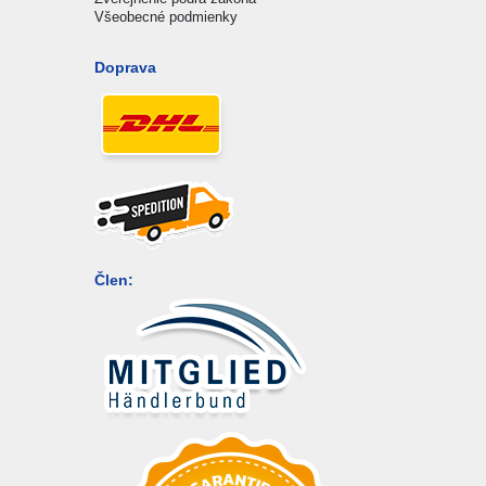
Všeobecné podmienky
Doprava
Člen: