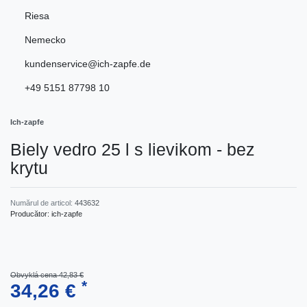
Riesa
Nemecko
kundenservice@ich-zapfe.de
+49 5151 87798 10
Ich-zapfe
Biely vedro 25 l s lievikom - bez
krytu
Numărul de articol:
443632
Producător:
ich-zapfe
Obvyklá cena 42,83 €
*
34,26 €