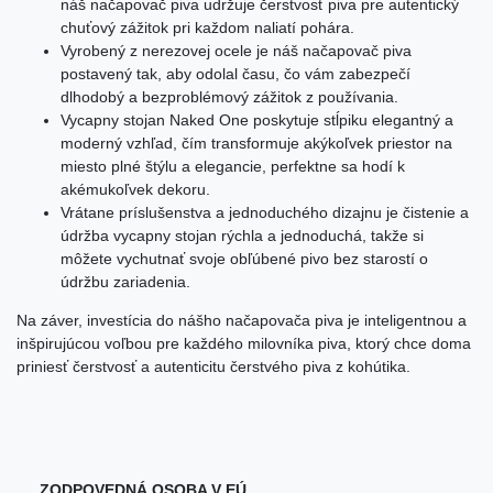
náš načapovač piva udržuje čerstvosť piva pre autentický
chuťový zážitok pri každom naliatí pohára.
Vyrobený z nerezovej ocele je náš načapovač piva
postavený tak, aby odolal času, čo vám zabezpečí
dlhodobý a bezproblémový zážitok z používania.
Vycapny stojan Naked One poskytuje stĺpiku elegantný a
moderný vzhľad, čím transformuje akýkoľvek priestor na
miesto plné štýlu a elegancie, perfektne sa hodí k
akémukoľvek dekoru.
Vrátane príslušenstva a jednoduchého dizajnu je čistenie a
údržba vycapny stojan rýchla a jednoduchá, takže si
môžete vychutnať svoje obľúbené pivo bez starostí o
údržbu zariadenia.
Na záver, investícia do nášho načapovača piva je inteligentnou a
inšpirujúcou voľbou pre každého milovníka piva, ktorý chce doma
priniesť čerstvosť a autenticitu čerstvého piva z kohútika.
ZODPOVEDNÁ OSOBA V EÚ