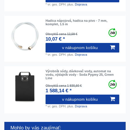
*
vr. ges. DPH.
plus.
Doprava
Hadica nápojová, hadica na pivo - 7 mm,
komplet, 1.5 m
Obvyklá cena 12,59 €
10,07 € *
v nákupnom košíku
*
vr. ges. DPH.
plus.
Doprava
Výrobník sódy, dávkovač vody, automat na
vodu, výdajník vody - Soda Pygmy 25, Green
Line
Obvyklá cena 1 930,60 €
1 588,14 € *
v nákupnom košíku
*
vr. ges. DPH.
plus.
Doprava
Mohlo by vás zaujímať: