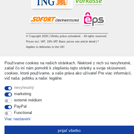
© Copyright 2026 | Všetky práva vyhradené. - All rights reserved.
Prices incl. VAT. 19% VAT Basic prices see article detail | *
Applies to deliveries to the UK!
Kontakt
Withdraw from contract here
Používame cookies na našich stránkach. Niektoré z nich sú nevyhnutné,
zatiaľ čo iní nám pomohli k zlepšeniu tejto stránky a svoje skúsenosti.
cookies, ktoré používame, a vaše práva ako užívateľ Pre viac informácií,
viď naša: politiku a naše: legálne.
nevyhnutný
marketing
externé médium
PayPal
Functional
Viac nastavení
prijať všetko