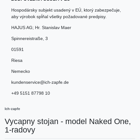
Hospodársky subjekt usadený v EÚ, ktorý zabezpečuje,
aby výrobok spĺňal všetky požadované predpisy.
HAJUS AG; Hr. Stanislav Maer
Spinnereistraße
,
3
01591
Riesa
Nemecko
kundenservice@ich-zapfe.de
+49 5151 87798 10
Ich-zapfe
Vycapny stojan - model Naked One,
1-radovy