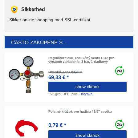
Sikkerhed
Sikker online shopping med SSL-certifikat.
ČASTO ZAKÚPENÉ S...
Regulátor tlaku, redukčný ventil CO2 pre
výčapné zariadenie, 3 bar, 1-riadkový
Obvyklá cena 83,90 €
69,33 € *
show článok
*
vr. ges. DPH.
plus.
Doprava
Poistný krúžok pre hadicu / 3/8" spojku
0,79 € *
show článok