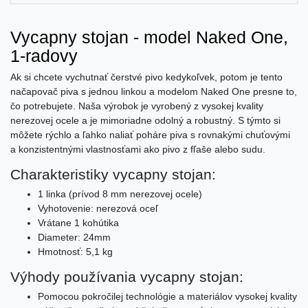
Vycapny stojan - model Naked One,
1-radovy
Ak si chcete vychutnať čerstvé pivo kedykoľvek, potom je tento
načapovač piva s jednou linkou a modelom Naked One presne to,
čo potrebujete. Naša výrobok je vyrobený z vysokej kvality
nerezovej ocele a je mimoriadne odolný a robustný. S týmto si
môžete rýchlo a ľahko naliať poháre piva s rovnakými chuťovými
a konzistentnými vlastnosťami ako pivo z fľaše alebo sudu.
Charakteristiky vycapny stojan:
1 linka (prívod 8 mm nerezovej ocele)
Vyhotovenie: nerezová oceľ
Vrátane 1 kohútika
Diameter: 24mm
Hmotnosť: 5,1 kg
Výhody používania vycapny stojan:
Pomocou pokročilej technológie a materiálov vysokej kvality