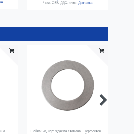
ка
*
вкл. GES. ДДС.
плюс.
Доставка
н на
Шайба 5/8, неръждаема стомана - Перфектен
Медальон