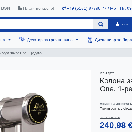
0 BGN
Плати по късно!
+49 (5151) 87798-77 / Mo - Пт: 09
регист
ена
Дозатор за греяно вино
Диспенсър за бир
 модел Naked One, 1-редова
Ich-zapfe
Колона з
One, 1-р
Номер на артикул
N
Производител:
ich-za
RRP 352,79 €
240,98 