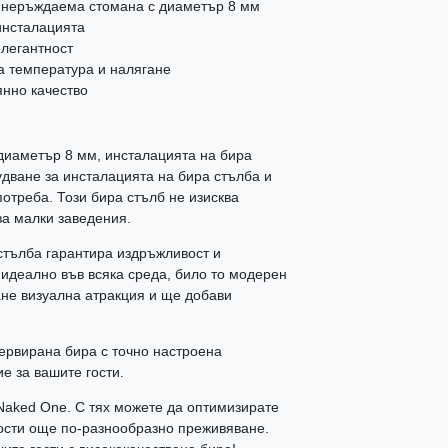
т неръждаема стомана с диаметър 8 мм
инсталацията
легантност
а температура и налягане
янно качество
диаметър 8 мм, инсталацията на бира
дване за инсталацията на бира стълба и
потреба. Този бира стълб не изисква
за малки заведения.
стълба гарантира издръжливост и
 идеално във всяка среда, било то модерен
ане визуална атракция и ще добави
ервирана бира с точно настроена
е за вашите гости.
Naked One. С тях можете да оптимизирате
гости още по-разнообразно преживяване.