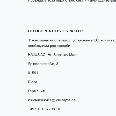
Поръчайте този бира стълб сега и изненадайте ваш
ОТГОВОРНА СТРУКТУРА В ЕС
Икономически оператор, установен в ЕС, който гар
необходими разпоредби.
HAJUS AG; Hr. Stanislav Maer
Spinnereistraße
,
3
01591
Riesa
Германия
kundenservice@ich-zapfe.de
+49 5151 87798 10