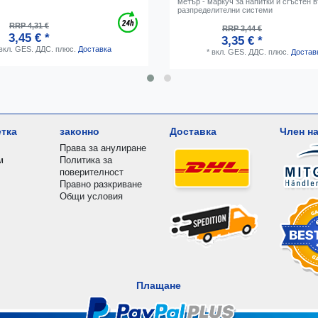
метър - маркуч за напитки и сгъстен 
разпределителни системи
RRP 4,31 €
RRP 3,44 €
3,45 € *
3,35 € *
вкл. GES. ДДС.
плюс.
Доставка
*
вкл. GES. ДДС.
плюс.
Достав
етка
законно
Доставка
Член на
Права за анулиране
м
Политика за
поверителност
Правно разкриване
Общи условия
Плащане