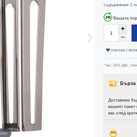
съдържание
1
п
Вашата пор
списъка с жел
* вкл. GES. ДДС. плю
Бърза 
Доставяме бъ
вашият пакет
вас след крат
zoom