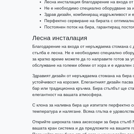
Лесна инсталация благодарение на входа о
Не е необходимо специално оборудване за 
Здрав дизайн, комбиниращ издръжливост и е
Перфектно сервиране на бирата с оптималн
Постоянен поток на бира, гарантиращ посто
Лесна инсталация
Благодарение на входа от неръждаема стомана с 
стълба е лесна. Не е необходимо специално обору
за кратко време можете да го направите готов за у
обслужване на големи обеми от хора и е идеален 
Здравият дизайн от неръждаема стомана на бира 
устойчивост на корозия. Елегантният дизайн пасва
бар или традиционна кръчма. Бира стълбът ще ст
елегантност на вашата атмосфера.
С клона за наливна бира ще изпитате перфектно с
температура и налягане. Всяка глътка е удоволстви
Открийте широката гама аксесоари за бира стълб 
вашата кран система и да предложите на вашите 