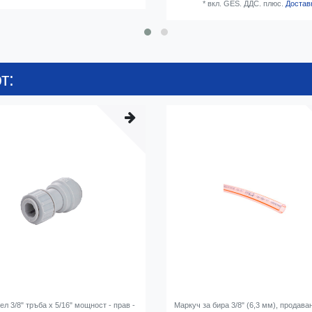
*
вкл. GES. ДДС.
плюс.
Достав
т:
л 3/8" тръба x 5/16" мощност - прав -
Маркуч за бира 3/8" (6,3 мм), продава