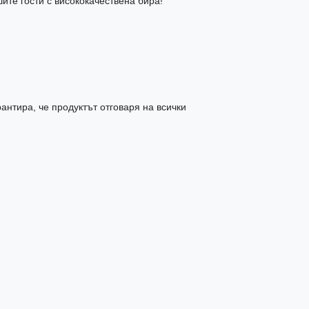
ите гости с висококачествена бира!
антира, че продуктът отговаря на всички