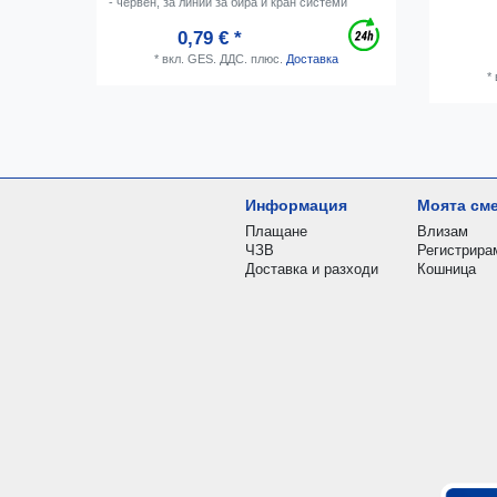
- червен, за линии за бира и кран системи
0,79 € *
*
вкл. GES. ДДС.
плюс.
Доставка
*
Информация
Моята см
Плащане
Влизам
ЧЗВ
Регистрира
Доставка и разходи
Кошница