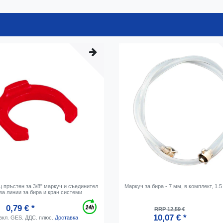
 пръстен за 3/8" маркуч и съединител
Маркуч за бира - 7 мм, в комплект, 1.5
 за линии за бира и кран системи
0,79 € *
RRP 12,59 €
10,07 € *
вкл. GES. ДДС.
плюс.
Доставка