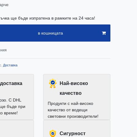
арче
ъчка ще бъде изпратена в рамките на 24 часа!
в кошницата
ания
с.
Доставка
доставка
Най-високо
качество
рзо. С DHL
Продукти с най-високо
 ще бъде при
качество от водещи
ко време!
световни производители!
Cигурност