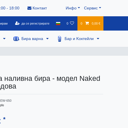
:00 - 18:00
Контакт
Инфо
Сервис
рирам
да се регистрирате
0
0
0,00 €
а
Бира варна
Бар и Kоктейли
а наливна бира - модел Naked
едова
EW-650
pfe
*
€