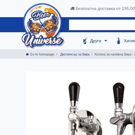
Безплатна доставка от 195,0
Други
Хиги
Go to homepage
Диспенсър за бира
Колона за наливна бира -