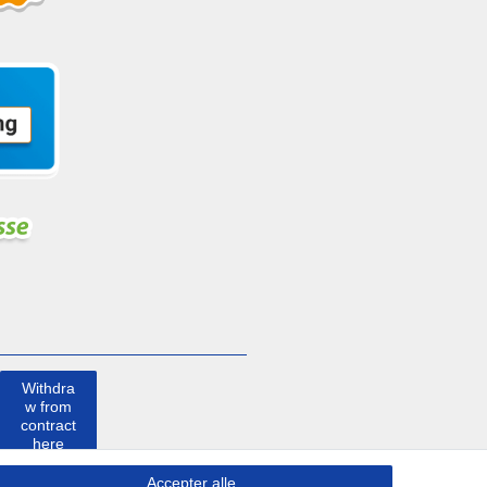
Withdra
w from
contract
here
Accepter alle