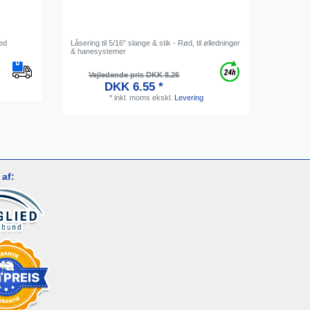
med
Låsering til 5/16" slange & stik - Rød, til ølledninger
Konnektor
& hanesystemer
Vejledende pris DKK 8.26
Vejl
DKK 6.55 *
*
inkl. moms
ekskl.
Levering
af: