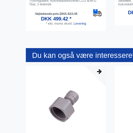
Trykregulator, trykreduktionsventil CO2 til AFG
Vandfilter
7bar, 1-ledende
trykredukt
DK
Vejledende pris DKK 624.46
DKK 499.42 *
*
inkl. moms
ekskl.
Levering
Du kan også være interesseret