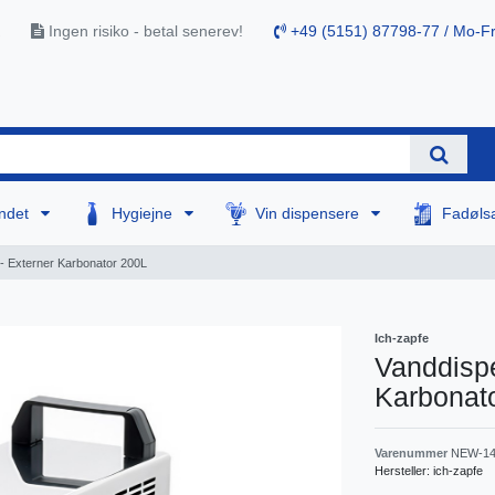
Ingen risiko - betal senerev!
+49 (5151) 87798-77 / Mo-Fr
ndet
Hygiejne
Vin dispensere
Fadøls
- Externer Karbonator 200L
Ich-zapfe
Vanddispe
Karbonat
Varenummer
NEW-14
Hersteller:
ich-zapfe