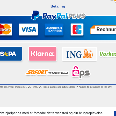
Betaling
ghts reserved. Prices incl. VAT. 19% VAT Basic prices see article detail | * Applies to deliveries to the UK!
dre hjælper os med at forbedre dette websted og din brugeroplevelse.