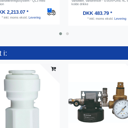
, Vandfiltreringssystem - QL3 med
Vandfilter, Vandrenser - EVERPURE 4C t
ion
kolde drikke
K 2,213.07 *
DKK 483.79 *
*
inkl. moms
ekskl.
Levering
*
inkl. moms
ekskl.
Levering
 i: