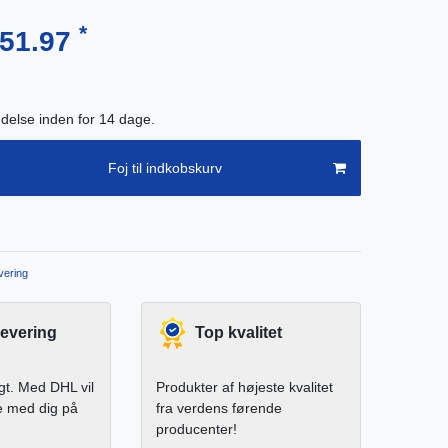
*
951.97
endelse inden for 14 dage.
Foj til indkobskurv
ering
levering
Top kvalitet
igt. Med DHL vil
Produkter af højeste kvalitet
e med dig på
fra verdens førende
producenter!