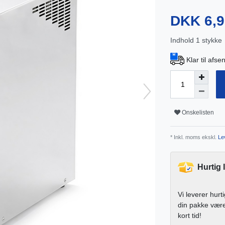
DKK 6,
Indhold
1
stykke
Klar til afs
Onskelisten
* Inkl. moms ekskl.
Lev
Hurtig 
Vi leverer hurt
din pakke vær
kort tid!