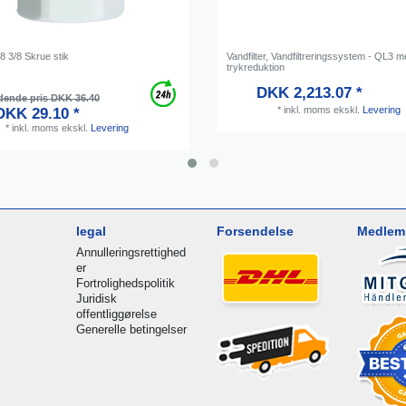
8 3/8 Skrue stik
Vandfilter, Vandfiltreringssystem - QL3 
trykreduktion
DKK 2,213.07 *
dende pris DKK 36.40
*
inkl. moms
ekskl.
Levering
DKK 29.10 *
*
inkl. moms
ekskl.
Levering
legal
Forsendelse
Medlem 
Annulleringsrettighed
er
Fortrolighedspolitik
Juridisk
offentliggørelse
Generelle betingelser