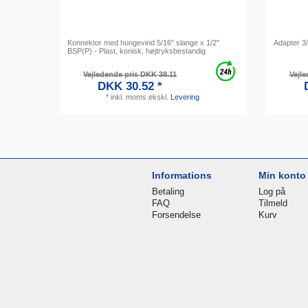
Konnektor med hungevind 5/16" slange x 1/2"
Adapter 3/
BSP(P) - Plast, konisk, højtryksbestandig
Vejledende pris DKK 38.11
Vejle
DKK 30.52 *
*
inkl. moms
ekskl.
Levering
Informations
Min konto
Betaling
Log på
FAQ
Tilmeld
Forsendelse
Kurv