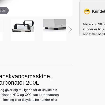
zoom
Kundet
Mere end 90% 
kunder er tilfr
anbefaler os ti
Danskvandsmaskine,
Karbonator 200L
g giver dig mulighed for at udvide din
d at blande H2O og CO2 kan karbonatoren
 løsning til at tilbyde dine kunder eller