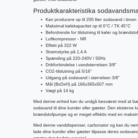
Produktkarakteristika sodavandsma
Kan producere op til 200 liter sodavand i timen
Maksimal kølekapacitet op til 0°C / TK 45°C
Befordrende for tilslutning til køler og brænds
Luftkompressor - NR
Effekt på 322 W
Strømstyrke på 1,4 A
Spænding på 220-240V / 50Hz
Drikforbindelse i vandstørrelsen 3/8"
CO2-tilslutning på 5/16"
Udgang på sodavand i størrelsen 3/8"
Mål (BxDxH) på 166x365x507 mm
Vægt på 14 kg
Med denne enhed kan du undgå besværet med at bære 
sodavand til dine kunder eller gæster. Den eksterne kar
brændstofpumpe og er meget effektiv med en maksimal
Med denne vanddispenser, carbonator og kan du nemt 
lade dine kunder eller gæster tilpasse deres sodavand.