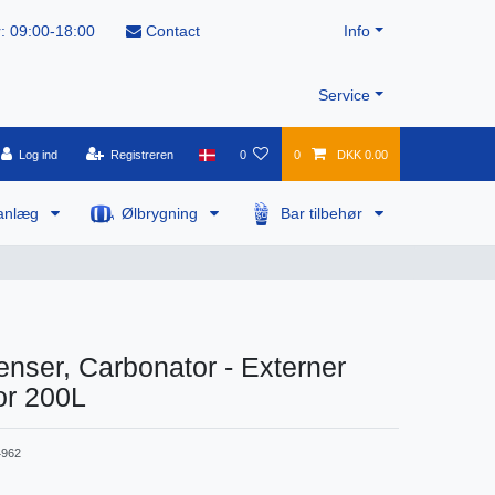
: 09:00-18:00
Contact
Info
Service
Log ind
Registreren
0
0
DKK 0.00
anlæg
Ølbrygning
Bar tilbehør
nser, Carbonator - Externer
or 200L
962