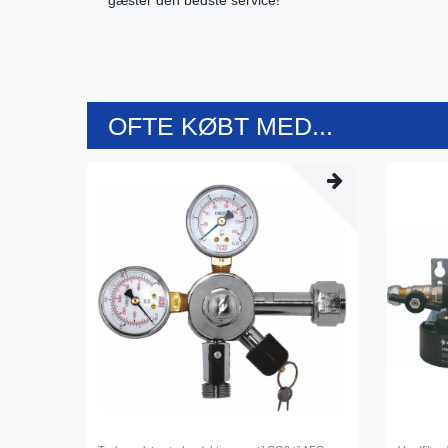
gæster den bedste service!
OFTE KØBT MED...