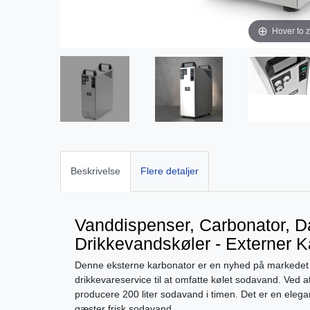
Hover to 
Beskrivelse
Flere detaljer
Vanddispenser, Carbonator, 
Drikkevandskøler - Externer 
Denne eksterne karbonator er en nyhed på markedet o
drikkevareservice til at omfatte kølet sodavand. Ve
producere 200 liter sodavand i timen. Det er en elegant
gæster frisk sodavand.