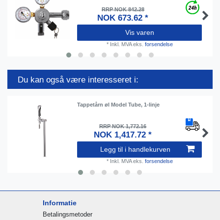
RRP NOK 842.28
NOK 673.62 *
Vis varen
*
Inkl. MVA
eks.
forsendelse
Du kan også være interesseret i:
Tappetårn øl Model Tube, 1-linje
RRP NOK 1,772.16
NOK 1,417.72 *
Legg til i handlekurven
*
Inkl. MVA
eks.
forsendelse
Informatie
Betalingsmetoder