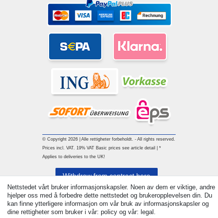
© Copyright 2026 | Alle rettigheter forbeholdt. - All rights reserved.
Prices incl. VAT. 19% VAT Basic prices see article detail | *
Applies to deliveries to the UK!
Withdraw from contract here
Nettstedet vårt bruker informasjonskapsler. Noen av dem er viktige, andre
hjelper oss med å forbedre dette nettstedet og brukeropplevelsen din. Du
Ta kontakt med
kan finne ytterligere informasjon om vår bruk av informasjonskapsler og
dine rettigheter som bruker i vår: policy og vår: legal.