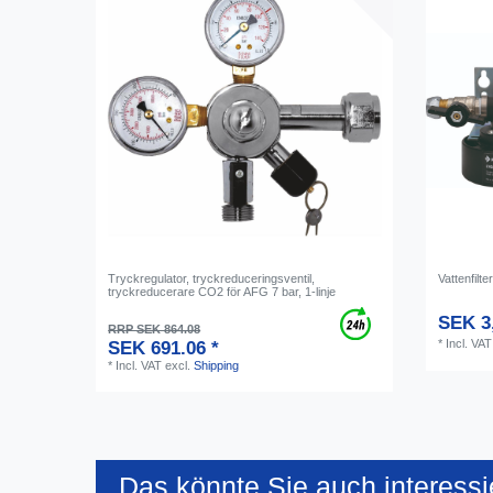
Tryckregulator, tryckreduceringsventil,
Vattenfilt
tryckreducerare CO2 för AFG 7 bar, 1-linje
SEK 3,
RRP SEK 864.08
*
Incl. VAT
SEK 691.06 *
*
Incl. VAT
excl.
Shipping
Das könnte Sie auch interessi