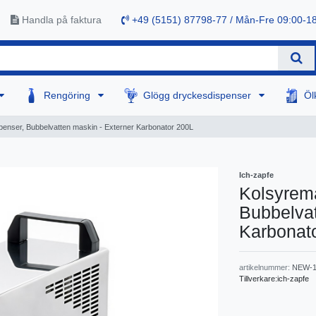
Handla på faktura
+49 (5151) 87798-77 / Mån-Fre 09:00-1
Rengöring
Glögg dryckesdispenser
Öl
penser, Bubbelvatten maskin - Externer Karbonator 200L
Ich-zapfe
Kolsyrema
Bubbelvat
Karbonat
artikelnummer:
NEW-1
Tillverkare:
ich-zapfe