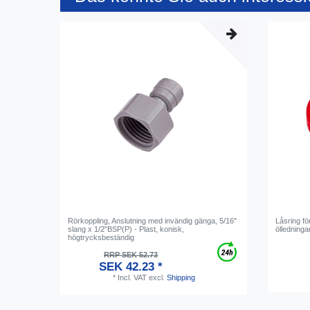
Rörkoppling, Anslutning med invändig gänga, 5/16"
Låsring fö
slang x 1/2"BSP(P) - Plast, konisk,
ölledning
högtrycksbeständig
RRP SEK 52.73
SEK 42.23 *
*
Incl. VAT
excl.
Shipping