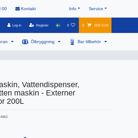
8:00
Kontakt
Info
Service
Log in
Register
0
0
SEK 0.00
kran
Ölbryggning
Bar tillbehör
skin, Vattendispenser,
ten maskin - Externer
or 200L
4962