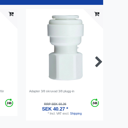
för
Adapter 3/8 skruvad 3/8 plugg-in
Tapptorn 
RRP SEK 50.36
S
SEK 40.27 *
*
Incl. VAT
excl.
Shipping