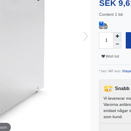
SEK 9,6
Content
1
bit
Wish list
* Incl. VAT excl.
Shippi
Snabb 
Vi levererar m
Varorna anlän
endast någar 
som kund.
zoom