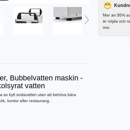
Kundnö
Mer än 95% av
är nöjda och 
oss.
er, Bubbelvatten maskin -
olsyrat vatten
uta av kylt sodavatten utan att behöva bära
kök, kontor eller restaurang.