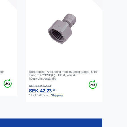
för
Rörkoppling, Anslutning med invändig gänga, 5/16"
slang x 1/2"BSP(P) - Plast, konisk,
högtrycksbeständig
RRP SEK 52.73
SEK 42.23 *
*
Incl. VAT
excl.
Shipping