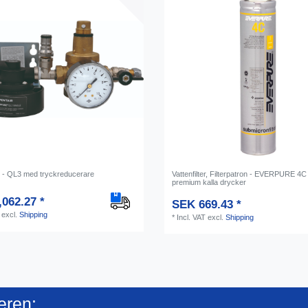
er - QL3 med tryckreducerare
Vattenfilter, Filterpatron - EVERPURE 4C 
premium kalla drycker
062.27 *
SEK 669.43 *
excl.
Shipping
*
Incl. VAT
excl.
Shipping
eren: