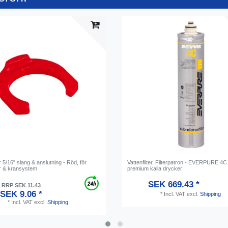
r 5/16" slang & anslutning - Röd, för
Vattenfilter, Filterpatron - EVERPURE 4C 
ar & kransystem
premium kalla drycker
SEK 669.43 *
RRP SEK 11.43
SEK 9.06 *
*
Incl. VAT
excl.
Shipping
*
Incl. VAT
excl.
Shipping