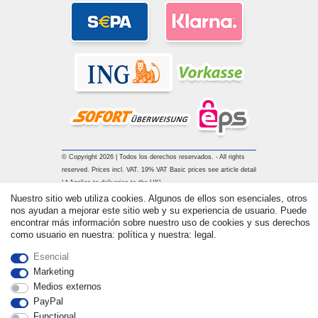
© Copyright 2026 | Todos los derechos reservados. - All rights
reserved. Prices incl. VAT. 19% VAT Basic prices see article detail
| * Applies to deliveries to the UK!
Nuestro sitio web utiliza cookies. Algunos de ellos son esenciales, otros
nos ayudan a mejorar este sitio web y su experiencia de usuario. Puede
Contacto
Withdraw from contract here
encontrar más información sobre nuestro uso de cookies y sus derechos
como usuario en nuestra: política y nuestra: legal.
Esencial
Marketing
Medios externos
PayPal
Functional