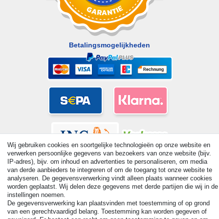
Betalingsmogelijkheden
Wij gebruiken cookies en soortgelijke technologieën op onze website en
verwerken persoonlijke gegevens van bezoekers van onze website (bijv.
IP-adres), bijv. om inhoud en advertenties te personaliseren, om media
van derde aanbieders te integreren of om de toegang tot onze website te
analyseren. De gegevensverwerking vindt alleen plaats wanneer cookies
worden geplaatst. Wij delen deze gegevens met derde partijen die wij in de
© Copyright 2026 | Alle rechten voorbehouden. - All rights
instellingen noemen.
De gegevensverwerking kan plaatsvinden met toestemming of op grond
reserved. Prices incl. VAT. 19% VAT Basic prices see article detail
van een gerechtvaardigd belang. Toestemming kan worden gegeven of
| * Applies to deliveries to the UK!