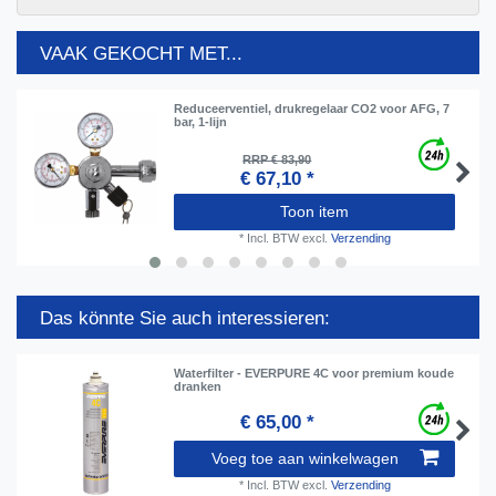
VAAK GEKOCHT MET...
Reduceerventiel, drukregelaar CO2 voor AFG, 7
bar, 1-lijn
RRP € 83,90
€ 67,10 *
Toon item
*
Incl. BTW
excl.
Verzending
Das könnte Sie auch interessieren:
Waterfilter - EVERPURE 4C voor premium koude
dranken
€ 65,00 *
Voeg toe aan winkelwagen
*
Incl. BTW
excl.
Verzending