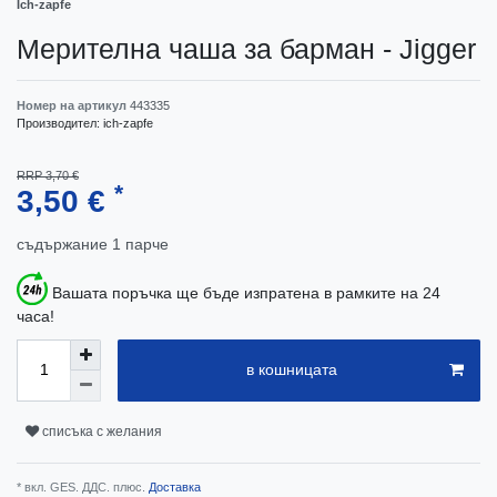
Ich-zapfe
Мерителна чаша за барман - Jigger
Номер на артикул
443335
Производител:
ich-zapfe
RRP 3,70 €
*
3,50 €
съдържание
1
парче
Вашата поръчка ще бъде изпратена в рамките на 24
часа!
в кошницата
списъка с желания
* вкл. GES. ДДС. плюс.
Доставка