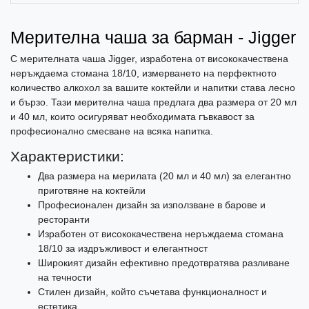
Мерителна чаша за барман - Jigger
С мерителната чаша Jigger, изработена от висококачествена
неръждаема стомана 18/10, измерването на перфектното
количество алкохол за вашите коктейли и напитки става лесно
и бързо. Тази мерителна чаша предлага два размера от 20 мл
и 40 мл, които осигуряват необходимата гъвкавост за
професионално смесване на всяка напитка.
Характеристики:
Два размера на мерилата (20 мл и 40 мл) за елегантно
приготвяне на коктейли
Професионален дизайн за използване в барове и
ресторанти
Изработен от висококачествена неръждаема стомана
18/10 за издръжливост и елегантност
Широкият дизайн ефективно предотвратява разливане
на течности
Стилен дизайн, който съчетава функционалност и
естетика