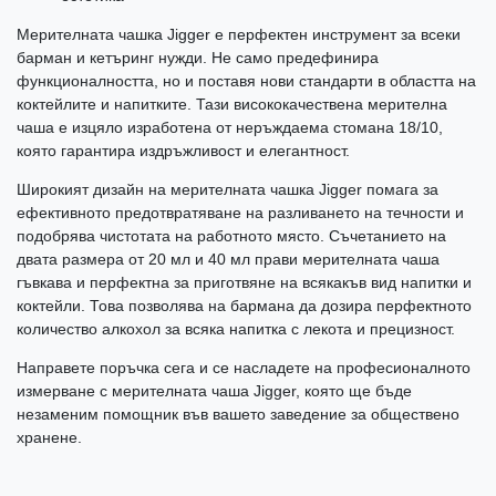
Мерителната чашка Jigger е перфектен инструмент за всеки
барман и кетъринг нужди. Не само предефинира
функционалността, но и поставя нови стандарти в областта на
коктейлите и напитките. Тази висококачествена мерителна
чаша е изцяло изработена от неръждаема стомана 18/10,
която гарантира издръжливост и елегантност.
Широкият дизайн на мерителната чашка Jigger помага за
ефективното предотвратяване на разливането на течности и
подобрява чистотата на работното място. Съчетанието на
двата размера от 20 мл и 40 мл прави мерителната чаша
гъвкава и перфектна за приготвяне на всякакъв вид напитки и
коктейли. Това позволява на бармана да дозира перфектното
количество алкохол за всяка напитка с лекота и прецизност.
Направете поръчка сега и се насладете на професионалното
измерване с мерителната чаша Jigger, която ще бъде
незаменим помощник във вашето заведение за обществено
хранене.