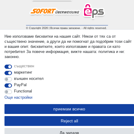
© Copyright 2026 | Всички права запазени. - All rights reserved.
Prices incl. VAT. 19% VAT Basic prices see article detail | *
Ние използваме бисквитки на нашия сайт. Някои от тях са от
Applies to deliveries to the UK!
съществено значение, а други да ни помогнат да подобрим този сайт
и вашия опит. бисквитките, които използваме и правата си като
потребител За повече информация, вижте нашата: политика и ни:
контакт
Withdraw from contract here
законно.
съществен
маркетинг
външен носител
PayPal
Functional
Още настройки
приемам всичко
Reject all
Да запазя