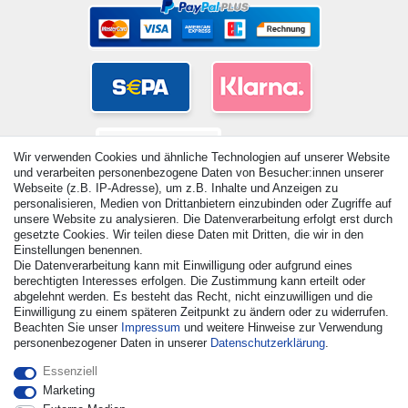
Wir verwenden Cookies und ähnliche Technologien auf unserer Website
und verarbeiten personenbezogene Daten von Besucher:innen unserer
Webseite (z.B. IP-Adresse), um z.B. Inhalte und Anzeigen zu
personalisieren, Medien von Drittanbietern einzubinden oder Zugriffe auf
unsere Website zu analysieren. Die Datenverarbeitung erfolgt erst durch
gesetzte Cookies. Wir teilen diese Daten mit Dritten, die wir in den
Einstellungen benennen.
© Copyright 2026 | Alle Rechte vorbehalten. - Alle Rechte
Die Datenverarbeitung kann mit Einwilligung oder aufgrund eines
vorbehalten. Preisangaben inkl. gesetzl. 19% MwSt. |
berechtigten Interesses erfolgen. Die Zustimmung kann erteilt oder
Grundpreise siehe Artikeldetail | *Gilt für Lieferungen nach
abgelehnt werden. Es besteht das Recht, nicht einzuwilligen und die
Deutschland!
Einwilligung zu einem späteren Zeitpunkt zu ändern oder zu widerrufen.
Beachten Sie unser
Impressum
und weitere Hinweise zur Verwendung
personenbezogener Daten in unserer
Daten­schutz­erklärung
.
Kontakt
Vertrag widerrufen
Essenziell
Marketing