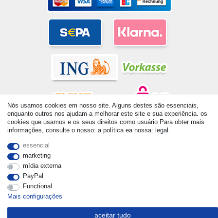
Nós usamos cookies em nosso site. Alguns destes são essenciais,
enquanto outros nos ajudam a melhorar este site e sua experiência. os
cookies que usamos e os seus direitos como usuário Para obter mais
© Copyright 2026 | Todos os direitos reservados. - All rights
informações, consulte o nosso: a política ea nossa: legal.
reserved. Prices incl. VAT. 19% VAT Basic prices see article detail
| * Applies to deliveries to the UK!
essencial
marketing
mídia externa
PayPal
Functional
Mais configurações
aceitar tudo