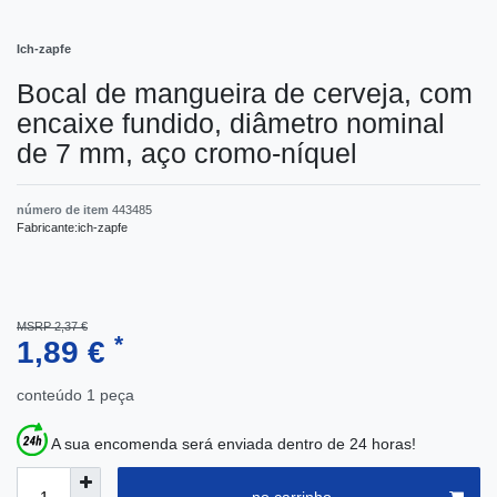
Ich-zapfe
Bocal de mangueira de cerveja, com
encaixe fundido, diâmetro nominal
de 7 mm, aço cromo-níquel
número de item
443485
Fabricante:
ich-zapfe
MSRP 2,37 €
*
1,89 €
conteúdo
1
peça
A sua encomenda será enviada dentro de 24 horas!