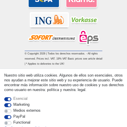
© Copyright 2026 | Todos los derechos reservados. - All rights
reserved. Prices incl. VAT. 19% VAT Basic prices see article detail
| * Applies to deliveries to the UK!
Nuestro sitio web utiliza cookies. Algunos de ellos son esenciales, otros
Contacto
Withdraw from contract here
nos ayudan a mejorar este sitio web y su experiencia de usuario. Puede
encontrar más información sobre nuestro uso de cookies y sus derechos
como usuario en nuestra: política y nuestra: legal.
Esencial
Marketing
Medios externos
PayPal
Functional