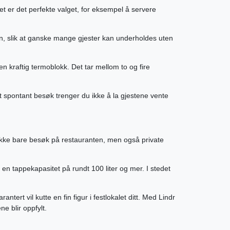
t er det perfekte valget, for eksempel å servere
men, slik at ganske mange gjester kan underholdes uten
en kraftig termoblokk. Det tar mellom to og fire
et spontant besøk trenger du ikke å la gjestene vente
g ikke bare besøk på restauranten, men også private
 en tappekapasitet på rundt 100 liter og mer. I stedet
ert vil kutte en fin figur i festlokalet ditt. Med Lindr
e blir oppfylt.