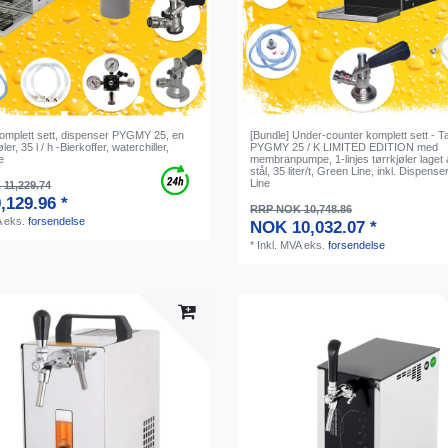
Komplett sett, dispenser PYGMY 25, en
[Bundle] Under-counter komplett sett - T
øler, 35 l / h -Bierkoffer, waterchiller,
PYGMY 25 / K LIMITED EDITION med
e
membranpumpe, 1-linjes tørrkjøler laget a
stål, 35 liter/t, Green Line, inkl. Dispens
Line
11,229.74
,129.96 *
RRP NOK 10,748.86
A
eks.
forsendelse
NOK 10,032.07 *
*
Inkl. MVA
eks.
forsendelse