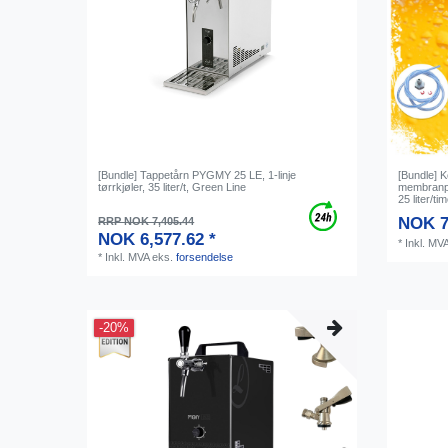
[Bundle] Tappetårn PYGMY 25 LE, 1-linje
[Bundle] K
tørrkjøler, 35 liter/t, Green Line
membranpu
25 liter/t
NOK 7
RRP NOK 7,405.44
NOK 6,577.62 *
*
Inkl. MV
*
Inkl. MVA
eks.
forsendelse
-20%