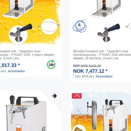
omplett sett - Tappetårn med
[Bundle] Komplett sett - Tappetårn med
mpe - PYGMY 20/K, 1-linjers ølkjøler,
membranpumpe - PYGMY 25/K ølfordeler,
ime, Green Line
ølkjøler, 35 liter/time, Green Line
,017.33 *
RRP NOK 8,011.20
NOK 7,477.12 *
A
eks.
forsendelse
*
Inkl. MVA
eks.
forsendelse
-7%