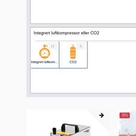
Integrert luftkompressor eller CO2
13
6
Integrert luftkompressor
CO2
-5%