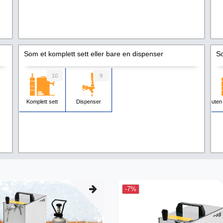
Som et komplett sett eller bare en dispenser
So
10
9
Komplett sett
Dispenser
uten
-7%