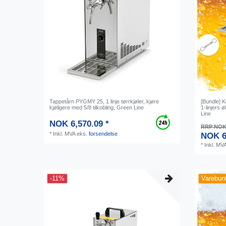
Tappetårn PYGMY 25, 1 linje tørrkjøler, kjøre
[Bundle] 
kjøligere med 5/8 tilkobling, Green Line
1-linjers ø
Line
NOK 6,570.09 *
RRP NOK 
*
Inkl. MVA
eks.
forsendelse
NOK 6
*
Inkl. MV
-11%
Varebun