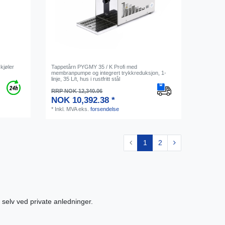
kjøler
Tappetårn PYGMY 35 / K Profi med
membranpumpe og integrert trykkreduksjon, 1-
linje, 35 L/t, hus i rustfritt stål
RRP NOK 12,340.06
NOK 10,392.38 *
*
Inkl. MVA
eks.
forsendelse
1
2
selv ved private anledninger.