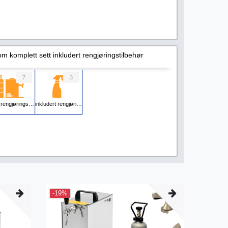
m komplett sett inkludert rengjøringstilbehør
7
3
 rengjøringsutstyr
inkludert rengjøringstilbehør
-19%