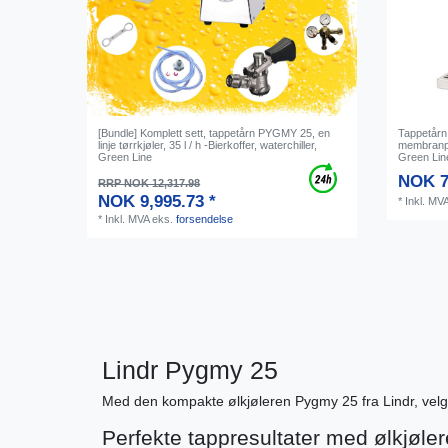
[Bundle] Komplett sett, tappetårn PYGMY 25, en
Tappetårn
linje tørrkjøler, 35 l / h -Bierkoffer, waterchiller,
membranpump
Green Line
Green Lin
NOK 7
RRP NOK 12,317.98
NOK 9,995.73 *
*
Inkl. MV
*
Inkl. MVA
eks.
forsendelse
Lindr Pygmy 25
Med den kompakte ølkjøleren Pygmy 25 fra Lindr, velge
Perfekte tappresultater med ølkjøler