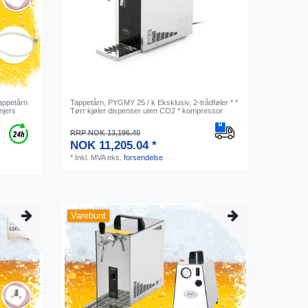
Tappetårn
Tappetårn, PYGMY 25 / k Eksklusiv, 2-trådføler * *
njers
Tørr kjøler dispenser uten CO2 * kompressor
RRP NOK 13,196.40
NOK 11,205.04 *
*
Inkl. MVA
eks.
forsendelse
Varebunt