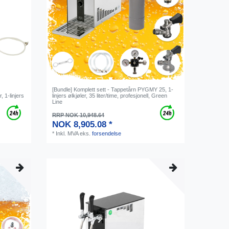
[Bundle] Komplett sett - Tappetårn PYGMY 25, 1-
 1-linjers
linjers ølkjøler, 35 liter/time, profesjonell, Green
Line
RRP NOK 10,948.64
NOK 8,905.08 *
*
Inkl. MVA
eks.
forsendelse