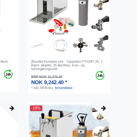
iter/t,
[Bundle] Komplett sett - Tappetårn PYGMY 25, 1-
linjers ølkjøler, 35 liter/time, kran- og
fatrengjøringssett
RRP NOK 11,370.28
NOK 9,242.40 *
*
Inkl. MVA
eks.
forsendelse
-19%