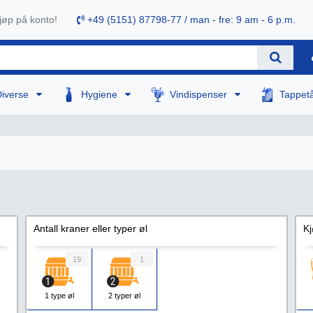
øp på konto!
+49 (5151) 87798-77 / man - fre: 9 am - 6 p.m.
Diverse
Hygiene
Vindispenser
Tappet
Antall kraner eller typer øl
Kj
19
1
1 type øl
2 typer øl