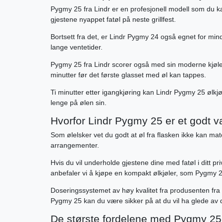
Pygmy 25 fra Lindr er en profesjonell modell som du ka
gjestene nyappet fatøl på neste grillfest.
Bortsett fra det, er Lindr Pygmy 24 også egnet for mind
lange ventetider.
Pygmy 25 fra Lindr scorer også med sin moderne kjøletek
minutter før det første glasset med øl kan tappes.
Ti minutter etter igangkjøring kan Lindr Pygmy 25 ølkjø
lenge på ølen sin.
Hvorfor Lindr Pygmy 25 er et godt v
Som ølelsker vet du godt at øl fra flasken ikke kan mat
arrangementer.
Hvis du vil underholde gjestene dine med fatøl i ditt p
anbefaler vi å kjøpe en kompakt ølkjøler, som Pygmy 2
Doseringssystemet av høy kvalitet fra produsenten fra Ts
Pygmy 25 kan du være sikker på at du vil ha glede av d
De største fordelene med Pygmy 25 f