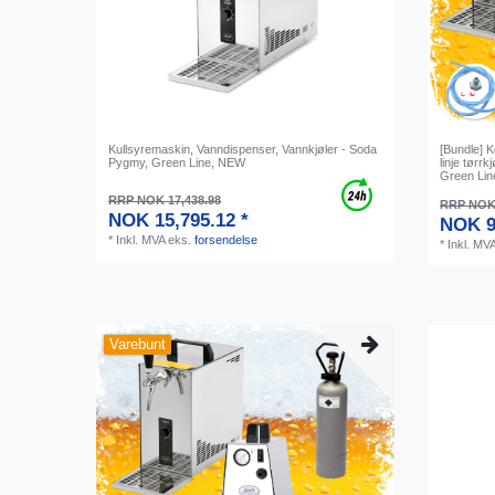
Kullsyremaskin, Vanndispenser, Vannkjøler - Soda
[Bundle] 
Pygmy, Green Line, NEW
linje tørrkj
Green Lin
RRP NOK 17,438.98
RRP NOK 
NOK 15,795.12 *
NOK 9
*
Inkl. MVA
eks.
forsendelse
*
Inkl. MV
Varebunt