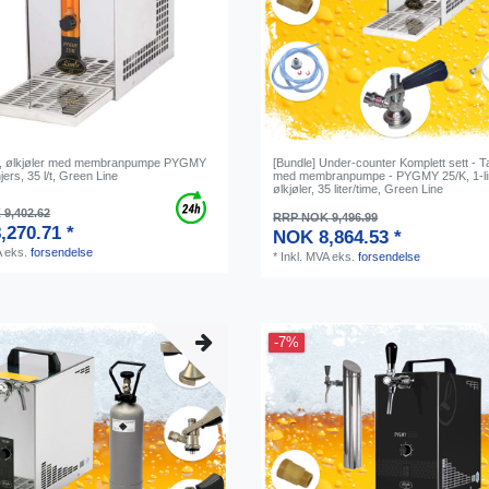
n, ølkjøler med membranpumpe PYGMY
[Bundle] Under-counter Komplett sett - 
njers, 35 l/t, Green Line
med membranpumpe - PYGMY 25/K, 1-li
ølkjøler, 35 liter/time, Green Line
9,402.62
RRP NOK 9,496.99
,270.71 *
NOK 8,864.53 *
A
eks.
forsendelse
*
Inkl. MVA
eks.
forsendelse
-7%