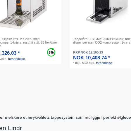
, ølkjøler PYGMY 20/K, med
Tappetårn - PYGMY 25/K Eksklusiv, tørr 
e, 1-linjers, rustfritt stål, 25 liter/time,
dispenser uten CO2 kompressor, 1-rørs
e
,326.03 *
RRP NOK 12,100.13
NOK 10,408.74 *
A
eks.
forsendelse
*
Inkl. MVA
eks.
forsendelse
r ølelskere et høykvalitets tappesystem som muliggjør perfekt ølglede 
en Lindr