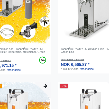
Komplett sett - Tappetårn PYGMY 25 LE,
Tappetårn PYGMY 25, ølkjøler 1-linje, 35 l
lkjøler, 30 liter/time, profesjonell, Green
Green Line
RRP NOK 7,097.64
7,318.50
NOK 6,565.87 *
,971.15 *
*
Inkl. MVA
eks.
forsendelse
A
eks.
forsendelse
t
-7%