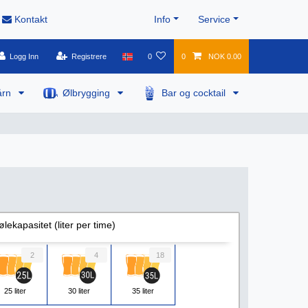
Kontakt
Info
Service
Logg Inn
Registrere
0
0
NOK 0.00
årn
Ølbrygging
Bar og cocktail
ølekapasitet (liter per time)
2
4
18
25 liter
30 liter
35 liter