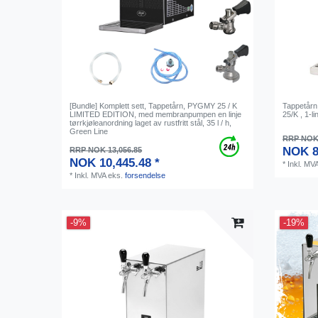
[Bundle] Komplett sett, Tappetårn, PYGMY 25 / K
Tappetår
LIMITED EDITION, med membranpumpen en linje
25/K , 1-li
tørrkjøleanordning laget av rustfritt stål, 35 l / h,
Green Line
RRP NOK 
NOK 8
RRP NOK 13,056.85
NOK 10,445.48 *
*
Inkl. MV
*
Inkl. MVA
eks.
forsendelse
-9%
-19%