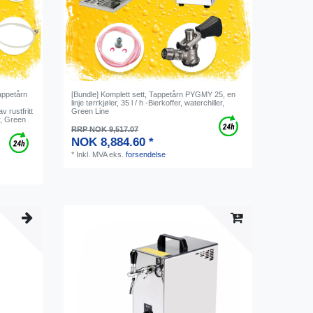
appetårn
[Bundle] Komplett sett, Tappetårn PYGMY 25, en
linje tørrkjøler, 35 l / h -Bierkoffer, waterchiller,
v rustfritt
Green Line
er, Green
RRP NOK 9,517.07
NOK 8,884.60 *
*
Inkl. MVA
eks.
forsendelse