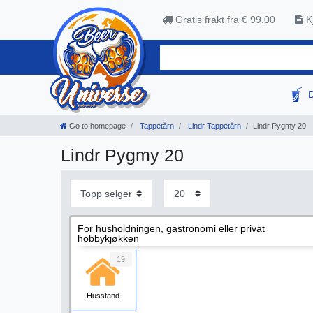
Gratis frakt fra € 99,00
Kj
Go to homepage
Tappetårn
Lindr Tappetårn
Lindr Pygmy 20
Lindr Pygmy 20
For husholdningen, gastronomi eller privat
hobbykjøkken
19
Husstand