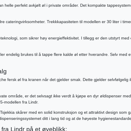
n helle perfekt avkjølt øl i private områder. Det kompakte tappesysteme
re cateringvirksomheter. Trekkkapasiteten til modellen er 30 liter i ti
nologi, som sikrer høy energieffektivitet. I tillegg er den utstyrt med 
ler endelig brukes til å tappe flere kalde øl etter hverandre. Selv med 
alg
che fersk øl fra kranen når det gjelder smak. Dette gjelder selvfølgeli
rivate område, er det selvsagt ikke verdt å kjøpe en dyr øldispenser med
5-modellen fra Lindr.
jekkia skårer med en solid konstruksjon og et attraktivt design som garant
ispenseringssystemet ditt i lang tid og at de høyeste hygienestandarden
ra Lindr på et øyeblikk: