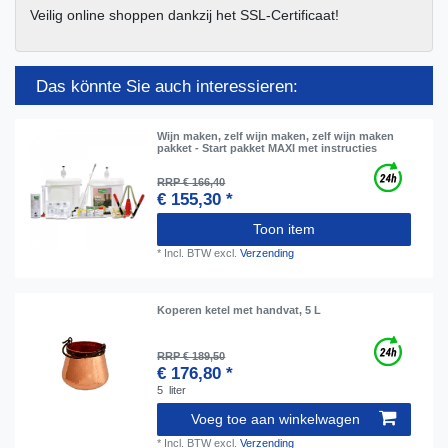
Veilig online shoppen dankzij het SSL-Certificaat!
Das könnte Sie auch interessieren:
Wijn maken, zelf wijn maken, zelf wijn maken
pakket - Start pakket MAXI met instructies
RRP € 166,40
€ 155,30 *
Toon item
*
Incl. BTW
excl.
Verzending
Koperen ketel met handvat, 5 L
RRP € 189,50
€ 176,80 *
5
liter
Voeg toe aan winkelwagen
*
Incl. BTW
excl.
Verzending