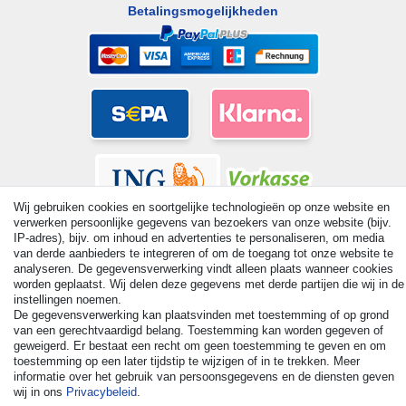
Betalingsmogelijkheden
Wij gebruiken cookies en soortgelijke technologieën op onze website en
verwerken persoonlijke gegevens van bezoekers van onze website (bijv.
IP-adres), bijv. om inhoud en advertenties te personaliseren, om media
van derde aanbieders te integreren of om de toegang tot onze website te
analyseren. De gegevensverwerking vindt alleen plaats wanneer cookies
worden geplaatst. Wij delen deze gegevens met derde partijen die wij in de
© Copyright 2026 | Alle rechten voorbehouden. - All rights
instellingen noemen.
reserved. Prices incl. VAT. 19% VAT Basic prices see article detail
De gegevensverwerking kan plaatsvinden met toestemming of op grond
| * Applies to deliveries to the UK!
van een gerechtvaardigd belang. Toestemming kan worden gegeven of
geweigerd. Er bestaat een recht om geen toestemming te geven en om
toestemming op een later tijdstip te wijzigen of in te trekken. Meer
Contact
Herroepingsrecht uitoefenen
informatie over het gebruik van persoonsgegevens en de diensten geven
wij in ons
Privacybeleid
.