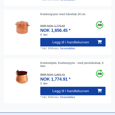
Kobbergryter med håndtak 24 cm
RRP NOK 1,776.92
NOK 1,656.45 *
8
liter
Legg til i handlekurven
*
Inkl. MVA
eks.
forsendelse
Kobberkjele, Kobbergryte - med jernhåndtak, 5
liter
RRP NOK 1,902.41
NOK 1,774.91 *
5
liter
Legg til i handlekurven
*
Inkl. MVA
eks.
forsendelse