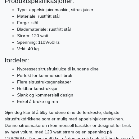
Produktspesifikasjoner:
Type: appelsinjuicemaskin, sitrus juicer
Materiale: rustfritt stål
Farge: stål
Blademateriale: rustfritt stål
Strøm: 120 watt
Spenning: 110V/60Hz
Vekt: 40 kg
fordeler:
Nypresset sitrusfruktjuice til kundene dine
Perfekt for kommersiell bruk
Flere sitrusfruktegenskaper
Holdbar konstruksjon
Slank og kommersiell design
Enkel å bruke og ren
Gjør deg klar til å tilby kundene dine de ferskeste, deiligste
sitrusfruktdrikkene som er mulig med appelsinjuicemaskinen.
Denne sitrusmakeren i kommersiell karakter er designet for bruk
av høyt volum, med 120 watt strøm og en spenning på
110V/60Hz. Den veier 40 kg, så den er solid nok til å holde seg på