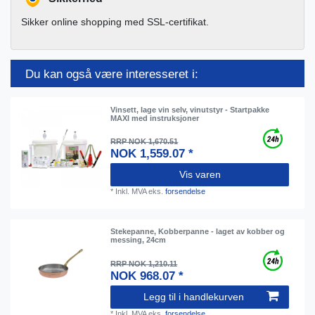
Sikker online shopping med SSL-certifikat.
Du kan også være interesseret i:
Vinsett, lage vin selv, vinutstyr - Startpakke
MAXI med instruksjoner
RRP NOK 1,670.51
NOK 1,559.07 *
Vis varen
*
Inkl. MVA
eks.
forsendelse
Stekepanne, Kobberpanne - laget av kobber og
messing, 24cm
RRP NOK 1,210.11
NOK 968.07 *
Legg til i handlekurven
*
Inkl. MVA
eks.
forsendelse