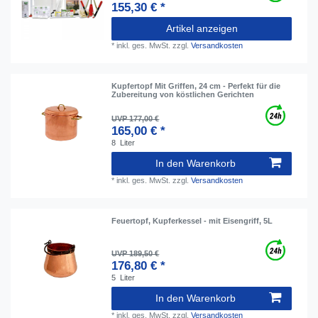
155,30 € *
Artikel anzeigen
*
inkl. ges. MwSt.
zzgl.
Versandkosten
Kupfertopf Mit Griffen, 24 cm - Perfekt für die
Zubereitung von köstlichen Gerichten
UVP 177,00 €
165,00 € *
8
Liter
In den Warenkorb
*
inkl. ges. MwSt.
zzgl.
Versandkosten
Feuertopf, Kupferkessel - mit Eisengriff, 5L
UVP 189,50 €
176,80 € *
5
Liter
In den Warenkorb
*
inkl. ges. MwSt.
zzgl.
Versandkosten