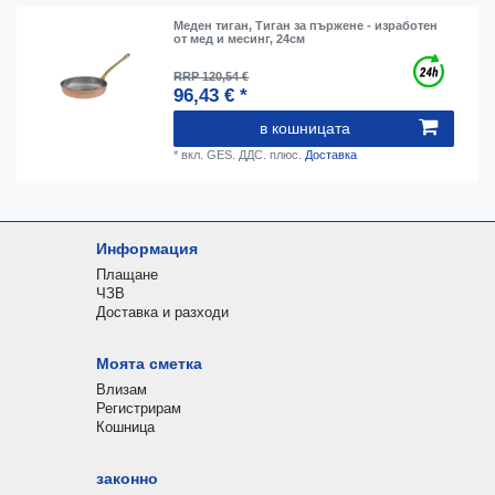
Меден тиган, Тиган за пържене - изработен
от мед и месинг, 24см
RRP 120,54 €
96,43 € *
в кошницата
*
вкл. GES. ДДС.
плюс.
Доставка
Информация
Плащане
ЧЗВ
Доставка и разходи
Моята сметка
Влизам
Регистрирам
Кошница
законно