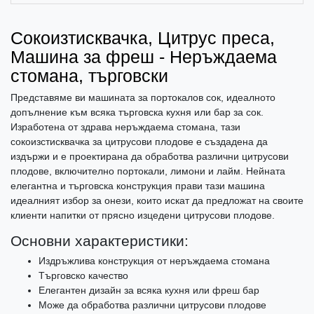
Сокоизтисквачка, Цитрус преса,
Машина за фреш - Неръждаема
стомана, търговски
Представяме ви машината за портокалов сок, идеалното
допълнение към всяка търговска кухня или бар за сок.
Изработена от здрава неръждаема стомана, тази
сокоизстисквачка за цитрусови плодове е създадена да
издържи и е проектирана да обработва различни цитрусови
плодове, включително портокали, лимони и лайм. Нейната
елегантна и търговска конструкция прави тази машина
идеалният избор за онези, които искат да предложат на своите
клиенти напитки от прясно изцедени цитрусови плодове.
Основни характеристики:
Издръжлива конструкция от неръждаема стомана
Търговско качество
Елегантен дизайн за всяка кухня или фреш бар
Може да обработва различни цитрусови плодове