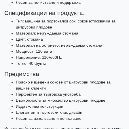
Лесен за почистване и поддръжка
Спецификации на продукта:
Тип: машина за портокалов сок, сокоизстисквачка за
цитрусови плодове
Материал: неръждаема стомана
Цвят: стомана
Материал на острието: неръждаема стомана
Мощност: 120 вата
Напрежение: 110V/60Hz
Тегло: 40 фунта
Предимства:
Прясно изцедени сокове от цитрусови плодове за
вашите клиенти
Перфектен за търговска употреба
Възможности за множество цитрусови плодове
Издръжлива конструкция
Елегантен и търговски клас дизайн
Лесен за използване и почистване
Инвестирайте в машината за портокалов сок и издигнете своя