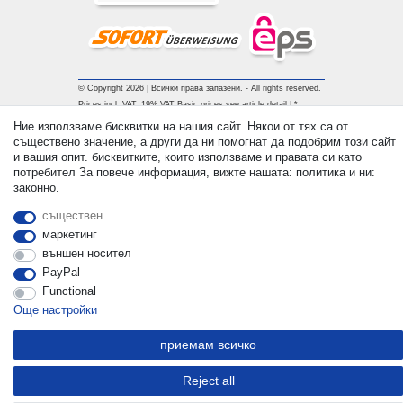
© Copyright 2026 | Всички права запазени. - All rights reserved.
Prices incl. VAT. 19% VAT Basic prices see article detail | *
Applies to deliveries to the UK!
Ние използваме бисквитки на нашия сайт. Някои от тях са от
съществено значение, а други да ни помогнат да подобрим този сайт
и вашия опит. бисквитките, които използваме и правата си като
контакт
Withdraw from contract here
потребител За повече информация, вижте нашата: политика и ни:
законно.
съществен
маркетинг
външен носител
PayPal
Functional
Още настройки
приемам всичко
Reject all