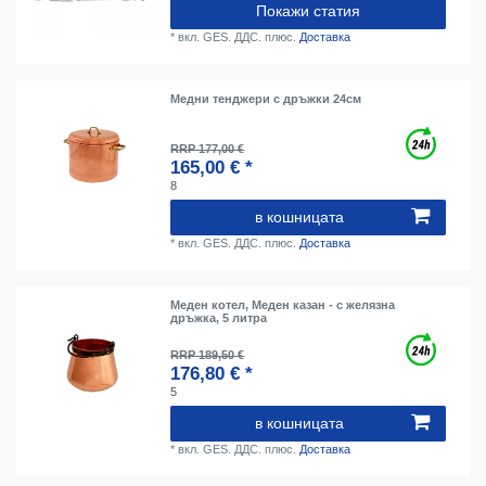
Покажи статия
*
вкл. GES. ДДС.
плюс.
Доставка
Медни тенджери с дръжки 24см
RRP 177,00 €
165,00 € *
8
в кошницата
*
вкл. GES. ДДС.
плюс.
Доставка
Меден котел, Меден казан - с желязна
дръжка, 5 литра
RRP 189,50 €
176,80 € *
5
в кошницата
*
вкл. GES. ДДС.
плюс.
Доставка