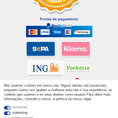
Forma de pagamento
Nós usamos cookies em nosso site. Alguns destes são essenciais,
enquanto outros nos ajudam a melhorar este site e sua experiência. os
cookies que usamos e os seus direitos como usuário Para obter mais
informações, consulte o nosso: a política ea nossa: legal.
© Copyright 2026 | Todos os direitos reservados. - All rights
reserved. Prices incl. VAT. 19% VAT Basic prices see article detail
essencial
| * Applies to deliveries to the UK!
marketing