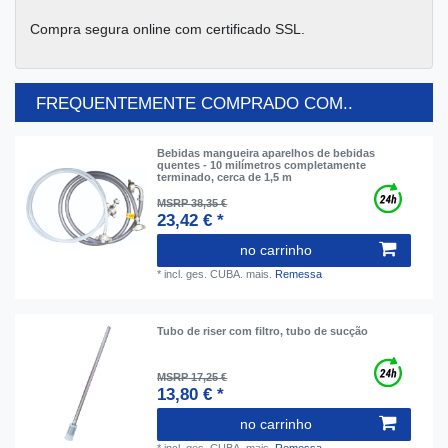
Compra segura online com certificado SSL.
FREQUENTEMENTE COMPRADO COM..
Bebidas mangueira aparelhos de bebidas
quentes - 10 milímetros completamente
terminado, cerca de 1,5 m
MSRP 38,35 €
23,42 € *
no carrinho
*
incl. ges. CUBA.
mais.
Remessa
Tubo de riser com filtro, tubo de sucção
MSRP 17,25 €
13,80 € *
no carrinho
*
incl. ges. CUBA.
mais.
Remessa