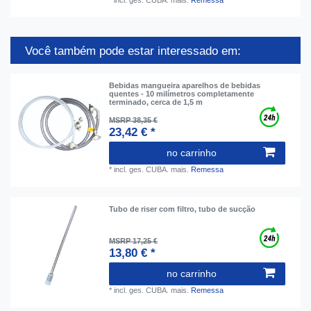
Você também pode estar interessado em:
Bebidas mangueira aparelhos de bebidas
quentes - 10 milímetros completamente
terminado, cerca de 1,5 m
MSRP 38,35 €
23,42 € *
no carrinho
*
incl. ges. CUBA.
mais.
Remessa
Tubo de riser com filtro, tubo de sucção
MSRP 17,25 €
13,80 € *
no carrinho
*
incl. ges. CUBA.
mais.
Remessa