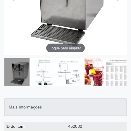
Toque para ampliar
Mais Informações
Ceres::Template.singleItemTechnicalDataAttribute
Ceres::Template.singleItemTechnicalDataValue
ID do item
452080