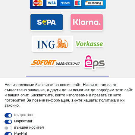
© Copyright 2026 | Всички права запазени. - All rights reserved.
Ние използваме бисквитки на нашия сайт. Някои от тях са от
Prices incl. VAT. 19% VAT Basic prices see article detail | *
съществено значение, а други да ни помогнат да подобрим този сайт
Applies to deliveries to the UK!
и вашия опит. бисквитките, които използваме и правата си като
потребител За повече информация, вижте нашата: политика и ни:
законно.
контакт
Withdraw from contract here
съществен
маркетинг
външен носител
PayPal