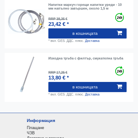
Напитки маркуч горещи напитки уреди - 10
мм напълно завършен, около 1,5 м
RRP 38,35 €
23,42 € *
в кошницата
*
вкл. GES. ДДС.
плюс.
Доставка
Изходна тръба с филтър, смукателна тръба
RRP 17,25 €
13,80 € *
в кошницата
*
вкл. GES. ДДС.
плюс.
Доставка
Информация
Плащане
ЧЗВ