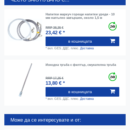
Напитки маркуч горещи напитки уреди - 10
мм напълно завършен, около 1,5 м
RRP 38,35 €
23,42 € *
в кошницата
*
вкл. GES. ДДС.
плюс.
Доставка
Изходна тръба с филтър, смукателна тръба
RRP 17,25 €
13,80 € *
в кошницата
*
вкл. GES. ДДС.
плюс.
Доставка
Може да се интересувате и от: