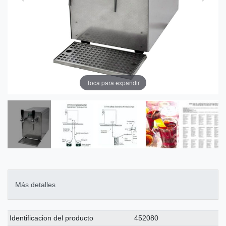
Toca para expandir
Más detalles
Ceres::Template.singleItemTechnicalDataAttribute
Ceres::Template.singleItemTechnicalDataValue
Identificacion del producto
452080