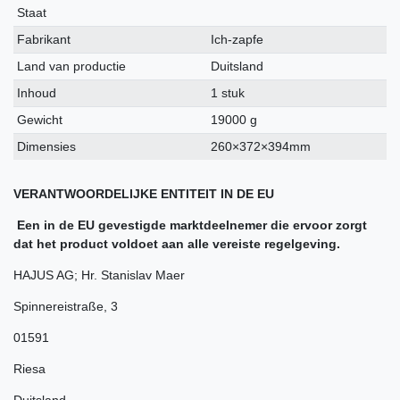
kenmerk
Staat
Fabrikant
Ich-zapfe
Land van productie
Duitsland
Inhoud
1 stuk
Gewicht
19000 g
Dimensies
260×372×394mm
VERANTWOORDELIJKE ENTITEIT IN DE EU
Een in de EU gevestigde marktdeelnemer die ervoor zorgt
dat het product voldoet aan alle vereiste regelgeving.
HAJUS AG; Hr. Stanislav Maer
Spinnereistraße
,
3
01591
Riesa
Duitsland