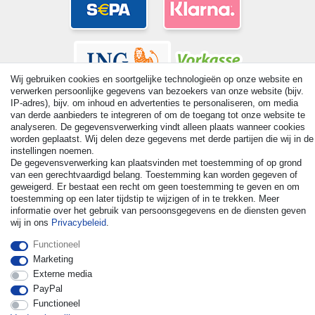
Wij gebruiken cookies en soortgelijke technologieën op onze website en
verwerken persoonlijke gegevens van bezoekers van onze website (bijv.
IP-adres), bijv. om inhoud en advertenties te personaliseren, om media
van derde aanbieders te integreren of om de toegang tot onze website te
analyseren. De gegevensverwerking vindt alleen plaats wanneer cookies
worden geplaatst. Wij delen deze gegevens met derde partijen die wij in de
© Copyright 2026 | Alle rechten voorbehouden. - All rights
instellingen noemen.
reserved. Prices incl. VAT. 19% VAT Basic prices see article detail
De gegevensverwerking kan plaatsvinden met toestemming of op grond
| * Applies to deliveries to the UK!
van een gerechtvaardigd belang. Toestemming kan worden gegeven of
geweigerd. Er bestaat een recht om geen toestemming te geven en om
toestemming op een later tijdstip te wijzigen of in te trekken. Meer
Contact
Herroepingsrecht uitoefenen
informatie over het gebruik van persoonsgegevens en de diensten geven
wij in ons
Privacybeleid
.
Functioneel
Marketing
Externe media
PayPal
Functioneel