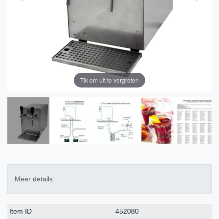
Tik om uit te vergroten
Meer details
Technisch
Waarde
Item ID
452080