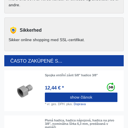
andre.
Sikkerhed
Sikker online shopping med SSL-certifikat.
ČASTO ZAKÚPENÉ S...
Spojka vntiřní závit 5/8" hadice 3/8"
12,44 € *
show článok
*
vr. ges. DPH.
plus.
Doprava
Pivná hadica, hadica nápojová, hadica na pivo
3/8", nominálna šírka 6,3 mm, predávaná v
metráži