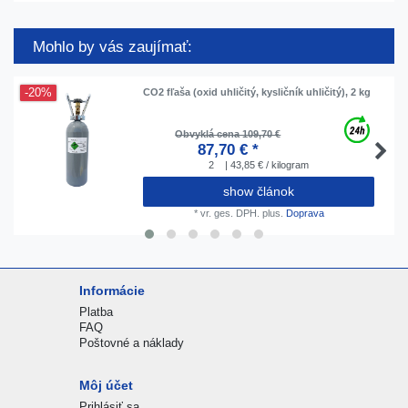
Mohlo by vás zaujímať:
-20%
CO2 fľaša (oxid uhličitý, kysličník uhličitý), 2 kg
Obvyklá cena 109,70 €
87,70 € *
2
| 43,85 € / kilogram
show článok
*
vr. ges. DPH.
plus.
Doprava
Informácie
Platba
FAQ
Poštovné a náklady
Môj účet
Prihlásiť sa