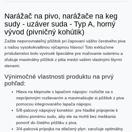
Narážač na pivo, narážače na keg
sudy - uzáver suda - Typ A, horný
vývod (pivničný kohútik)
Zažite neporovnateľný pôžitok pri čapovaní vášho čerstvého piva
s našou vysokokvalitnou výčapnou hlavou! Toto exkluzívne
príslušenstvo bolo vyvinuté špeciálne pre maľovanie suterénu a
sľubuje maximálny pôžitok z pitia medzi vašimi vlastnými štyrmi
stenami.
Výnimočné vlastnosti produktu na prvý
pohľad:
Hlava na klepnutie s lapačom nápojov: rozlúčte sa s
nepríjemným rozlievaním a maximalizujte si pôžitok z piva
pomocou integrovaného lapača nápojov.
5/8-palcový nápojový konektor: pre hladké pripojenie k
vášmu pivnému sudu, aby ste sa mohli bez meškania
ponoriť do čistého pôžitku z piva.
3/4-palcová prípojka na stlačený plyn: zaručuje optimálny