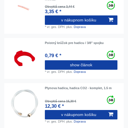
Obvyklá cena 3,44 €
3,35 € *
v nákupnom košíku
*
vr. ges. DPH.
plus.
Doprava
Poistný krúžok pre hadicu / 3/8" spojku
0,79 € *
show článok
*
vr. ges. DPH.
plus.
Doprava
Plynova hadica, hadica CO2 - komplet, 1.5 m
Obvyklá cena 15,30 €
12,30 € *
v nákupnom košíku
*
vr. ges. DPH.
plus.
Doprava