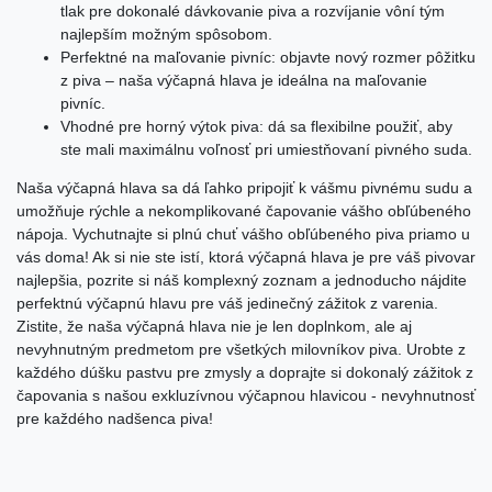
tlak pre dokonalé dávkovanie piva a rozvíjanie vôní tým
najlepším možným spôsobom.
Perfektné na maľovanie pivníc: objavte nový rozmer pôžitku
z piva – naša výčapná hlava je ideálna na maľovanie
pivníc.
Vhodné pre horný výtok piva: dá sa flexibilne použiť, aby
ste mali maximálnu voľnosť pri umiestňovaní pivného suda.
Naša výčapná hlava sa dá ľahko pripojiť k vášmu pivnému sudu a
umožňuje rýchle a nekomplikované čapovanie vášho obľúbeného
nápoja. Vychutnajte si plnú chuť vášho obľúbeného piva priamo u
vás doma! Ak si nie ste istí, ktorá výčapná hlava je pre váš pivovar
najlepšia, pozrite si náš komplexný zoznam a jednoducho nájdite
perfektnú výčapnú hlavu pre váš jedinečný zážitok z varenia.
Zistite, že naša výčapná hlava nie je len doplnkom, ale aj
nevyhnutným predmetom pre všetkých milovníkov piva. Urobte z
každého dúšku pastvu pre zmysly a doprajte si dokonalý zážitok z
čapovania s našou exkluzívnou výčapnou hlavicou - nevyhnutnosť
pre každého nadšenca piva!