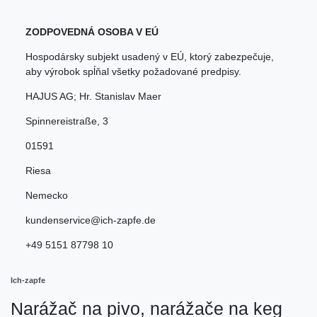
ZODPOVEDNÁ OSOBA V EÚ
Hospodársky subjekt usadený v EÚ, ktorý zabezpečuje,
aby výrobok spĺňal všetky požadované predpisy.
HAJUS AG; Hr. Stanislav Maer
Spinnereistraße
,
3
01591
Riesa
Nemecko
kundenservice@ich-zapfe.de
+49 5151 87798 10
Ich-zapfe
Narážač na pivo, narážače na keg