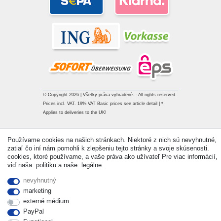
© Copyright 2026 | Všetky práva vyhradené. - All rights reserved.
Prices incl. VAT. 19% VAT Basic prices see article detail | *
Applies to deliveries to the UK!
Kontakt
Withdraw from contract here
Používame cookies na našich stránkach. Niektoré z nich sú nevyhnutné,
zatiaľ čo iní nám pomohli k zlepšeniu tejto stránky a svoje skúsenosti.
cookies, ktoré používame, a vaše práva ako užívateľ Pre viac informácií,
viď naša: politiku a naše: legálne.
nevyhnutný
marketing
externé médium
PayPal