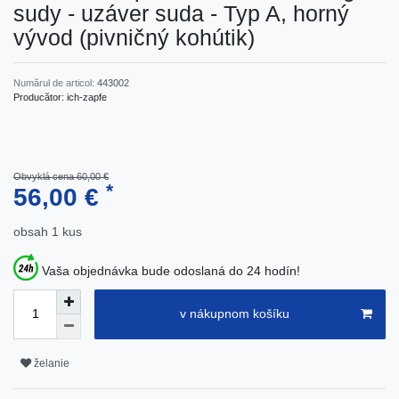
sudy - uzáver suda - Typ A, horný
vývod (pivničný kohútik)
Numărul de articol:
443002
Producător:
ich-zapfe
Obvyklá cena 60,00 €
*
56,00 €
obsah
1
kus
Vaša objednávka bude odoslaná do 24 hodín!
v nákupnom košíku
želanie