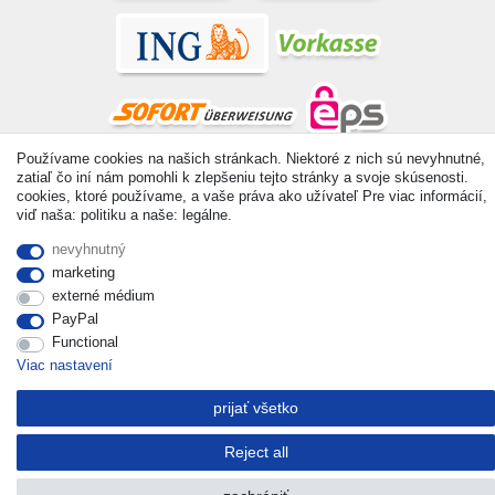
Používame cookies na našich stránkach. Niektoré z nich sú nevyhnutné,
zatiaľ čo iní nám pomohli k zlepšeniu tejto stránky a svoje skúsenosti.
© Copyright 2026 | Všetky práva vyhradené. - All rights reserved.
cookies, ktoré používame, a vaše práva ako užívateľ Pre viac informácií,
Prices incl. VAT. 19% VAT Basic prices see article detail | *
viď naša: politiku a naše: legálne.
Applies to deliveries to the UK!
nevyhnutný
marketing
Kontakt
Withdraw from contract here
externé médium
PayPal
Functional
Viac nastavení
prijať všetko
Reject all