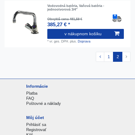
Vodovodná batéria, Vaňová batéria -
jednootvorová 3/4"
Obvyklá cena 481,59 €
385,27 € *
v nákupnom košíku
*
vr. ges. DPH.
plus.
Doprava
1
2
Informácie
Platba
FAQ
Poštovné a náklady
Môj účet
Prihlásiť sa
Registrovať
Kôš