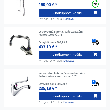
160,00 € *
v nákupnom košíku
*
vr. ges. DPH.
plus.
Doprava
Vodovodná batéria, Vaňová batéria -
jednootvorová 3/4"
Obvyklá cena 503,99 €
403,19 € *
v nákupnom košíku
*
vr. ges. DPH.
plus.
Doprava
Vodovodná batéria, Vaňová batéria -
Jednopáková vodovodná 1/2"
Obvyklá cena 293,99 €
235,19 € *
v nákupnom košíku
*
vr. ges. DPH.
plus.
Doprava