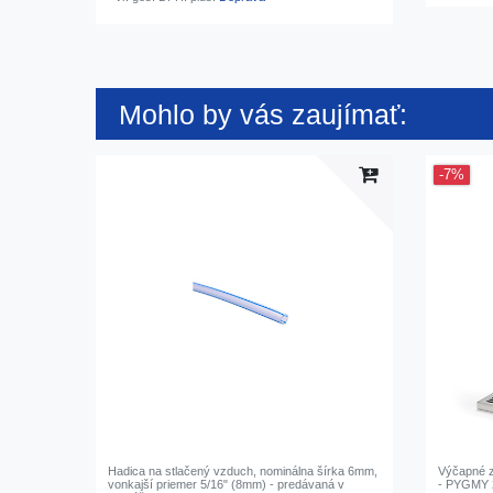
Mohlo by vás zaujímať:
-7%
Hadica na stlačený vzduch, nominálna šírka 6mm,
Výčapné z
vonkajší priemer 5/16" (8mm) - predávaná v
- PYGMY 2