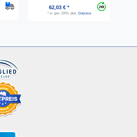
62,03 € *
*
vr. ges. DPH.
plus.
Doprava