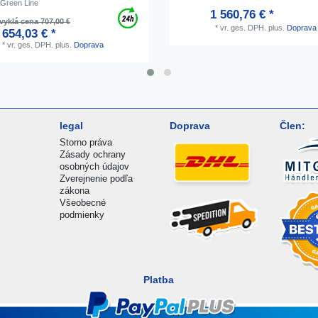
, Green Line
1 560,76 € *
yklá cena 707,00 €
*
vr. ges. DPH.
plus.
Doprava
654,03 € *
*
vr. ges. DPH.
plus.
Doprava
legal
Doprava
Člen:
Storno práva
Zásady ochrany
osobných údajov
Zverejnenie podľa
zákona
Všeobecné
podmienky
Platba