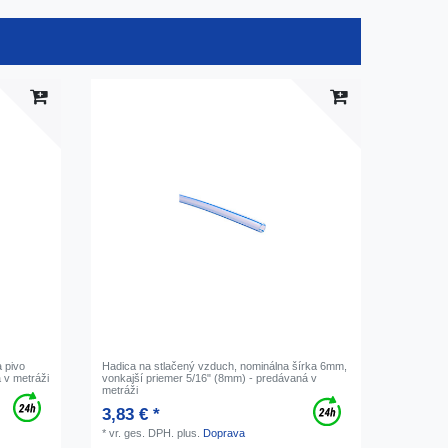
a pivo
Hadica na stlačený vzduch, nominálna šírka 6mm,
 v metráži
vonkajší priemer 5/16" (8mm) - predávaná v
metráži
3,83 € *
*
vr. ges. DPH.
plus.
Doprava