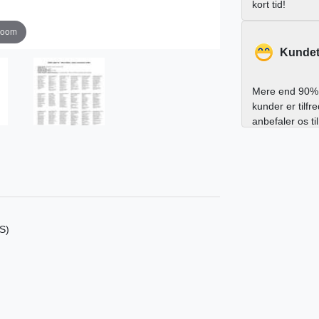
kort tid!
zoom
Kundet
Mere end 90% 
kunder er tilfr
anbefaler os ti
NS)