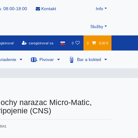
: 08:00-18:00
Kontakt
Info
Služby
gistrovať
zaregistrovať sa
0
0
0,00 €
riadenie
Pivovar
Bar a kokteil
lochy narazac Micro-Matic,
ripojenie (CNS)
3541