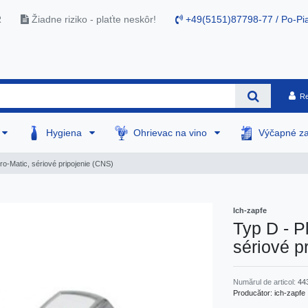
R
Žiadne riziko - plaťte neskôr!
+49(5151)87798-77 / Po-Pia
Re
Hygiena
Ohrievac na vino
Výčapné za
o-Matic, sériové pripojenie (CNS)
Ich-zapfe
Typ D - P
sériové p
Numărul de articol:
44
Producător:
ich-zapfe