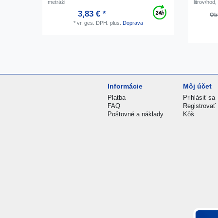
metráži
litrov/hod
3,83 € *
Obv
*
vr. ges. DPH.
plus.
Doprava
Informácie
Môj účet
Platba
Prihlásiť sa
FAQ
Registrovať
Poštovné a náklady
Kôš