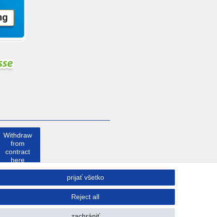
Withdraw
from
contract
here
prijať všetko
Kontakt
Reject all
zachrániť