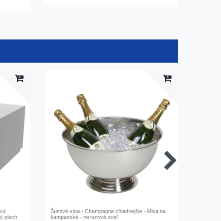
ový
Šumivé vína - Champagne chladnejšie - Misa na
Špongiová
vý plech
šampanské - nerezová oceľ
7 mm, 10