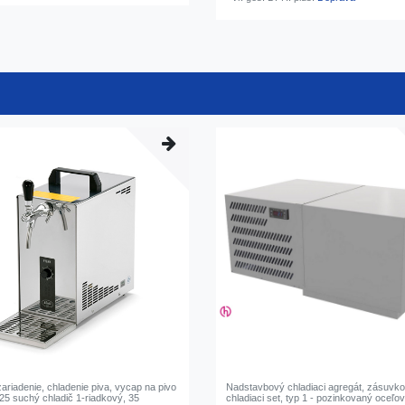
ariadenie, chladenie piva, vycap na pivo
Nadstavbový chladiaci agregát, zásuvk
5 suchý chladič 1-riadkový, 35
chladiaci set, typ 1 - pozinkovaný oceľo