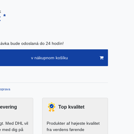
€
*
€
ávka bude odoslaná do 24 hodín!
v nákupnom košíku
oprava
levering
Top kvalitet
igt. Med DHL vil
Produkter af højeste kvalitet
e med dig på
fra verdens førende