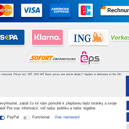
 reserved. Prices incl. VAT. 19% VAT Basic prices see article detail | * Applies to deliveries to the UK!
vyhnutné, zatiaľ čo iní nám pomohli k zlepšeniu tejto stránky a svoje
ľ Pre viac informácií, viď naša: politiku a naše: legálne.
PayPal
Functional
Viac nastavení