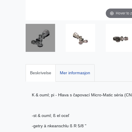
Hover to 
Beskrivelse
Mer informasjon
K & ouml; pi - Hlava s čapovací Micro-Matic séria (C
-st & ouml; ß el oceľ
-getry ä nkeanschlu ß R 5/8 "