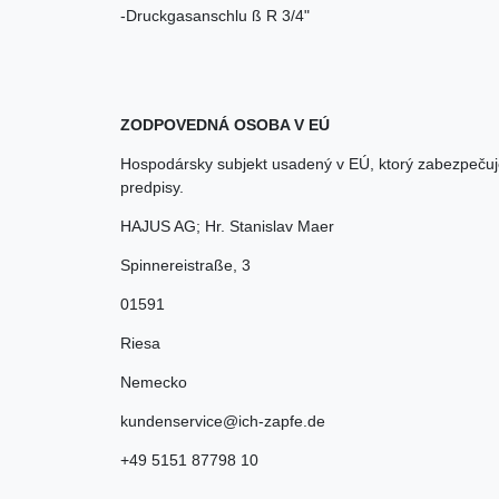
-Druckgasanschlu ß R 3/4"
ZODPOVEDNÁ OSOBA V EÚ
Hospodársky subjekt usadený v EÚ, ktorý zabezpečuj
predpisy.
HAJUS AG; Hr. Stanislav Maer
Spinnereistraße
,
3
01591
Riesa
Nemecko
kundenservice@ich-zapfe.de
+49 5151 87798 10