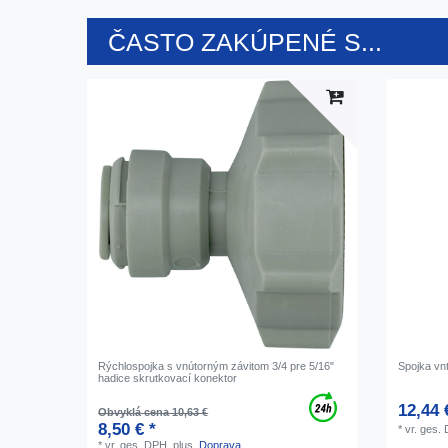
ČASTO ZAKÚPENÉ S...
Rýchlospojka s vnútorným závitom 3/4 pre 5/16"
Spojka vnt
hadice skrutkovací konektor
12,44 
Obvyklá cena 10,63 €
8,50 € *
*
vr. ges.
*
vr. ges. DPH.
plus.
Doprava