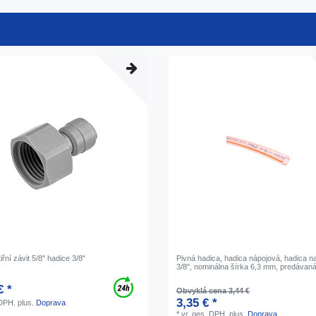
iřní závit 5/8" hadice 3/8"
Pivná hadica, hadica nápojová, hadica n
3/8", nominálna šírka 6,3 mm, predávaná
€ *
Obvyklá cena 3,44 €
3,35 € *
 DPH.
plus.
Doprava
*
vr. ges. DPH.
plus.
Doprava