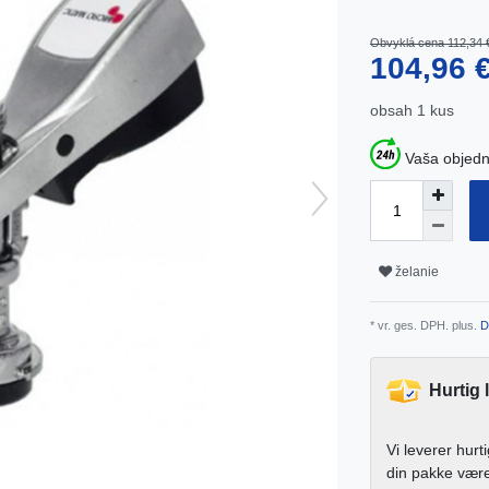
Obvyklá cena 112,34 
104,96 
obsah
1
kus
Vaša objedn
želanie
* vr. ges. DPH. plus.
D
Hurtig 
Vi leverer hurt
din pakke vær