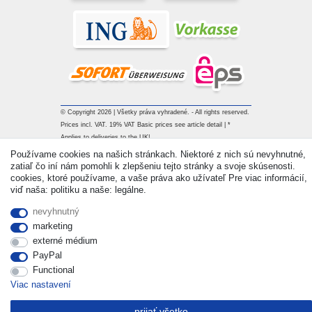
© Copyright 2026 | Všetky práva vyhradené. - All rights reserved.
Prices incl. VAT. 19% VAT Basic prices see article detail | *
Applies to deliveries to the UK!
Používame cookies na našich stránkach. Niektoré z nich sú nevyhnutné,
zatiaľ čo iní nám pomohli k zlepšeniu tejto stránky a svoje skúsenosti.
Kontakt
Withdraw from contract here
cookies, ktoré používame, a vaše práva ako užívateľ Pre viac informácií,
viď naša: politiku a naše: legálne.
nevyhnutný
marketing
externé médium
PayPal
Functional
Viac nastavení
prijať všetko