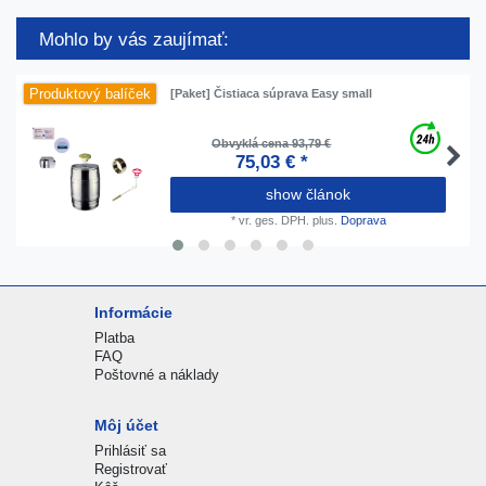
Mohlo by vás zaujímať:
Produktový balíček
[Paket] Čistiaca súprava Easy small
Obvyklá cena 93,79 €
75,03 € *
show článok
*
vr. ges. DPH.
plus.
Doprava
Informácie
Platba
FAQ
Poštovné a náklady
Môj účet
Prihlásiť sa
Registrovať