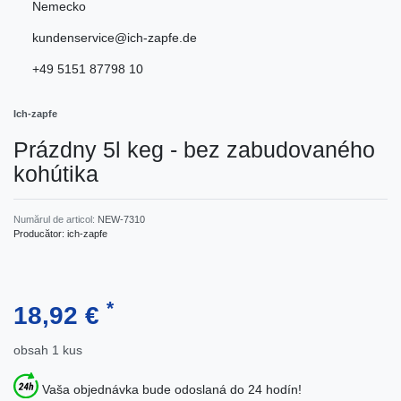
Nemecko
kundenservice@ich-zapfe.de
+49 5151 87798 10
Ich-zapfe
Prázdny 5l keg - bez zabudovaného
kohútika
Numărul de articol:
NEW-7310
Producător:
ich-zapfe
*
18,92 €
obsah
1
kus
Vaša objednávka bude odoslaná do 24 hodín!