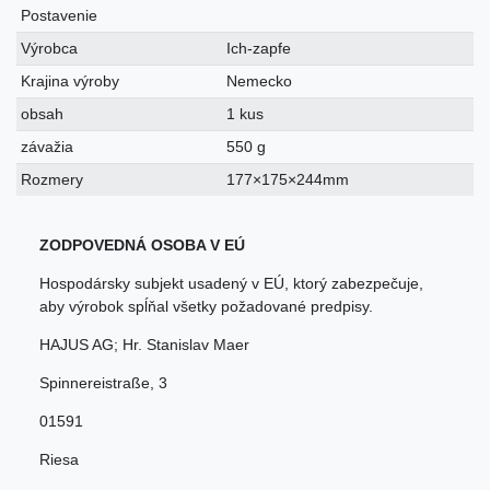
Postavenie
Výrobca
Ich-zapfe
Krajina výroby
Nemecko
obsah
1 kus
závažia
550 g
Rozmery
177×175×244mm
ZODPOVEDNÁ OSOBA V EÚ
Hospodársky subjekt usadený v EÚ, ktorý zabezpečuje,
aby výrobok spĺňal všetky požadované predpisy.
HAJUS AG; Hr. Stanislav Maer
Spinnereistraße
,
3
01591
Riesa