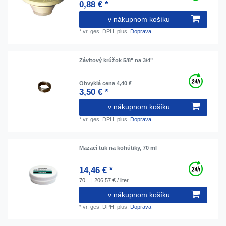
0,88 € *
v nákupnom košíku
*
vr. ges. DPH.
plus.
Doprava
Závitový krúžok 5/8" na 3/4"
Obvyklá cena 4,40 €
3,50 € *
v nákupnom košíku
*
vr. ges. DPH.
plus.
Doprava
Mazací tuk na kohútiky, 70 ml
14,46 € *
70
| 206,57 € / liter
v nákupnom košíku
*
vr. ges. DPH.
plus.
Doprava