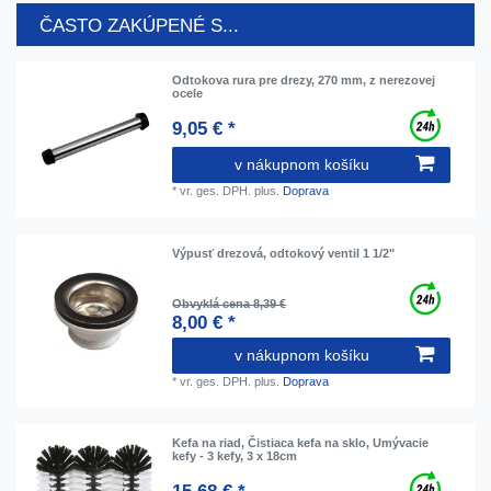
ČASTO ZAKÚPENÉ S...
Odtokova rura pre drezy, 270 mm, z nerezovej
ocele
9,05 € *
v nákupnom košíku
*
vr. ges. DPH.
plus.
Doprava
Výpusť drezová, odtokový ventil 1 1/2"
Obvyklá cena 8,39 €
8,00 € *
v nákupnom košíku
*
vr. ges. DPH.
plus.
Doprava
Kefa na riad, Čistiaca kefa na sklo, Umývacie
kefy - 3 kefy, 3 x 18cm