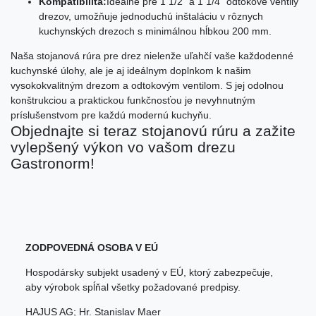
Kompatibilita:
Ideálne pre 1 1/2" a 1 1/4" odtokové ventily
drezov, umožňuje jednoduchú inštaláciu v rôznych
kuchynských drezoch s minimálnou hĺbkou 200 mm.
Naša stojanová rúra pre drez nielenže uľahčí vaše každodenné
kuchynské úlohy, ale je aj ideálnym doplnkom k našim
vysokokvalitným drezom a odtokovým ventilom. S jej odolnou
konštrukciou a praktickou funkčnosťou je nevyhnutným
príslušenstvom pre každú modernú kuchyňu.
Objednajte si teraz stojanovú rúru a zažite
vylepšený výkon vo vašom drezu
Gastronorm!
ZODPOVEDNÁ OSOBA V EÚ
Hospodársky subjekt usadený v EÚ, ktorý zabezpečuje,
aby výrobok spĺňal všetky požadované predpisy.
HAJUS AG; Hr. Stanislav Maer