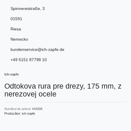
Spinnereistraße
,
3
01591
Riesa
Nemecko
kundenservice@ich-zapfe.de
+49 5151 87798 10
Ich-zapfe
Odtokova rura pre drezy, 175 mm, z
nerezovej ocele
Numărul de articol:
443008
Producător:
ich-zapfe