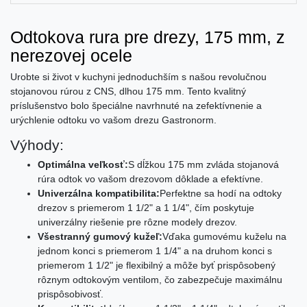
Odtokova rura pre drezy, 175 mm, z
nerezovej ocele
Urobte si život v kuchyni jednoduchším s našou revolučnou
stojanovou rúrou z CNS, dlhou 175 mm. Tento kvalitný
príslušenstvo bolo špeciálne navrhnuté na zefektívnenie a
urýchlenie odtoku vo vašom drezu Gastronorm.
Výhody:
Optimálna veľkosť:
S dĺžkou 175 mm zvláda stojanová
rúra odtok vo vašom drezovom dôklade a efektívne.
Univerzálna kompatibilita:
Perfektne sa hodí na odtoky
drezov s priemerom 1 1/2" a 1 1/4", čím poskytuje
univerzálny riešenie pre rôzne modely drezov.
Všestranný gumový kužeľ:
Vďaka gumovému kuželu na
jednom konci s priemerom 1 1/4" a na druhom konci s
priemerom 1 1/2" je flexibilný a môže byť prispôsobený
rôznym odtokovým ventilom, čo zabezpečuje maximálnu
prispôsobivosť.