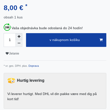
*
8,00 €
obsah
1
kus
Vaša objednávka bude odoslaná do 24 hodín!
v nákupnom košíku
želanie
* vr. ges. DPH. plus.
Doprava
Hurtig levering
Vi leverer hurtigt. Med DHL vil din pakke være med dig på
kort tid!