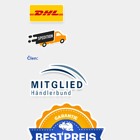
Člen: