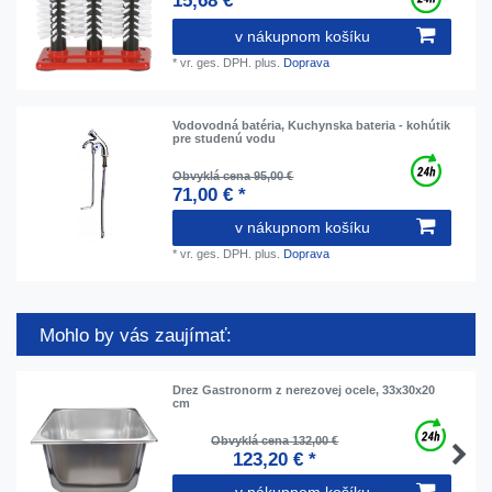
15,68 € *
v nákupnom košíku
*
vr. ges. DPH.
plus.
Doprava
Vodovodná batéria, Kuchynska bateria - kohútik
pre studenú vodu
Obvyklá cena 95,00 €
71,00 € *
v nákupnom košíku
*
vr. ges. DPH.
plus.
Doprava
Mohlo by vás zaujímať:
Drez Gastronorm z nerezovej ocele, 33x30x20
cm
Obvyklá cena 132,00 €
123,20 € *
v nákupnom košíku