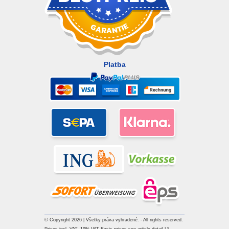
Platba
© Copyright 2026 | Všetky práva vyhradené. - All rights reserved.
Prices incl. VAT. 19% VAT Basic prices see article detail | *