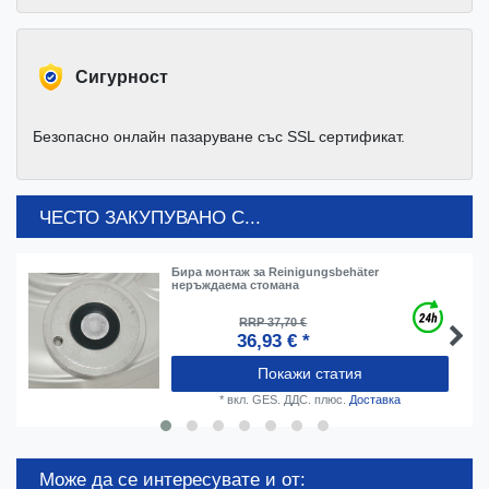
Cигурност
Безопасно онлайн пазаруване със SSL сертификат.
ЧЕСТО ЗАКУПУВАНО С...
Бира монтаж за Reinigungsbehäter
неръждаема стомана
RRP 37,70 €
36,93 € *
Покажи статия
*
вкл. GES. ДДС.
плюс.
Доставка
Може да се интересувате и от: