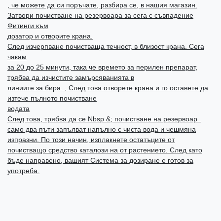
, че можете да си поръчате, разбира се, в нашия магазин.
Затвори почистване на резервоара за сега с съвпадение
Фитинги към
дозатор и отворите крана.
След изчерпване почистваща течност, в близост крана. Сега
чакам
за 20 до 25 минути, така че времето за перилен препарат,
трябва да изчистите замърсяванията в
линиите за бира. , След това отворете крана и го оставете да
изтече пълното почистване
водата
След това, трябва да се Nbsp &; почистване на резервоар
само два пъти запълват напълно с чиста вода и чешмяна
изпразни. По този начин, изплакнете остатъците от
почистващо средство каталози на от растението. След като
бъде направено, вашият Система за дозиране е готов за
употреба.