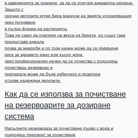
в заведенията за хранене, за да се осигури адекватна хигиена.
Защото с
срочни депозити кутия бира маркучи на змията успокояващия
чрез почукване
в пълна форма на растенията.
Това не само да повлияе на вкуса на бирата, но също така
предоставя идеала
почва за микроби и по този начин може да се превърне
риск за здравето рано или късно дори.
чрез професионален начин да се почиства с подходящ
почистващ резервоар и
препарати може да бъде избегнато и дозатора
отърве надеждни депозити.
Как да се използва за почистване
на резервоарите за дозиране
система
Напълнете резервоара за почистване първо с вода и
подходящ препарат за почистване