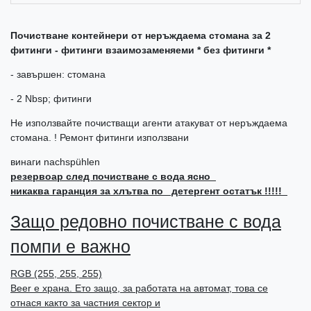
Почистване контейнери от неръждаема стомана за 2
фитинги - фитинги взаимозаменяеми * без фитинги *
- завършен: стомана
- 2 Nbsp; фитинги
Не използвайте почистващи агенти атакуват от неръждаема
стомана. ! Ремонт фитинги използвани
винаги nachspühlen
резервоар след почистване с вода ясно
никаква гаранция за хлътва по детергент остатък !!!!!
Защо редовно почистване с вода
помпи е важно
RGB (255, 255, 255)
Beer е храна. Ето защо, за работата на автомат, това се
отнася както за частния сектор и