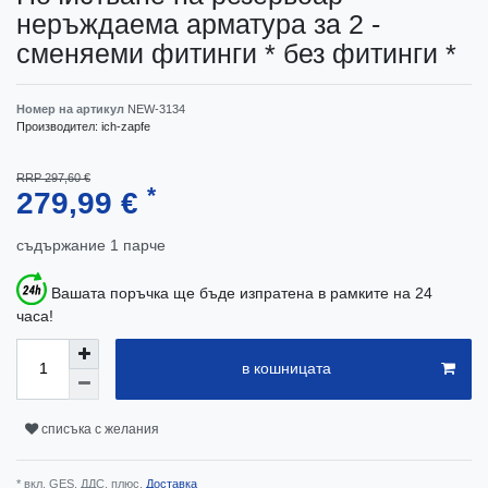
неръждаема арматура за 2 -
сменяеми фитинги * без фитинги *
Номер на артикул
NEW-3134
Производител:
ich-zapfe
RRP 297,60 €
*
279,99 €
съдържание
1
парче
Вашата поръчка ще бъде изпратена в рамките на 24
часа!
в кошницата
списъка с желания
* вкл. GES. ДДС. плюс.
Доставка