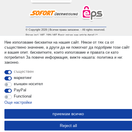
© Copyright 2026 | Всички права запазени. - All rights reserved.
Prices incl. VAT. 19% VAT Basic prices see article detail | *
Applies to deliveries to the UK!
Ние използваме бисквитки на нашия сайт. Някои от тях са от
съществено значение, а други да ни помогнат да подобрим този сайт
и вашия опит. бисквитките, които използваме и правата си като
контакт
Withdraw from contract here
потребител За повече информация, вижте нашата: политика и ни:
законно.
съществен
маркетинг
външен носител
PayPal
Functional
Още настройки
приемам всичко
Reject all