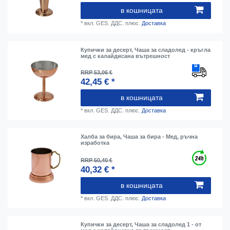
в кошницата
*
вкл. GES. ДДС.
плюс.
Доставка
Купички за десерт, Чаша за сладолед - кръгла
мед с калайдисана вътрешност
RRP 53,06 €
42,45 € *
в кошницата
*
вкл. GES. ДДС.
плюс.
Доставка
Халба за бира, Чаша за бира - Мед, ръчна
изработка
RRP 50,40 €
40,32 € *
в кошницата
*
вкл. GES. ДДС.
плюс.
Доставка
Купички за десерт, Чаша за сладолед 1 - от