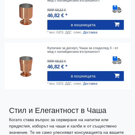
мед с калайдисана вътрешност
RRP 58,52 €
46,82 € *
в кошницата
*
вкл. GES. ДДС.
плюс.
Доставка
Купички за десерт, Чаша за сладолед 3 - от
мед с калайдисана вътрешност
RRP 58,52 €
46,82 € *
в кошницата
*
вкл. GES. ДДС.
плюс.
Доставка
Стил и Елегантност в Чаша
Когато става въпрос за сервиране на напитки или
предястия, изборът на чаши и халби е от съществено
значение. Те не само улесняват консумацията на вашите