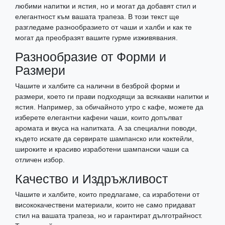
любими напитки и ястия, но и могат да добавят стил и
елегантност към вашата трапеза. В този текст ще
разгледаме разнообразието от чаши и халби и как те
могат да преобразят вашите гурме изживявания.
Разнообразие от Форми и
Размери
Чашите и халбите са налични в безброй форми и
размери, което ги прави подходящи за всякакви напитки и
ястия. Например, за обичайното утро с кафе, можете да
изберете елегантни кафени чаши, които допълват
аромата и вкуса на напитката. А за специални поводи,
където искате да сервирате шампанско или коктейли,
широките и красиво изработени шампански чаши са
отличен избор.
Качество и Издръжливост
Чашите и халбите, които предлагаме, са изработени от
висококачествени материали, които не само придават
стил на вашата трапеза, но и гарантират дълготрайност.