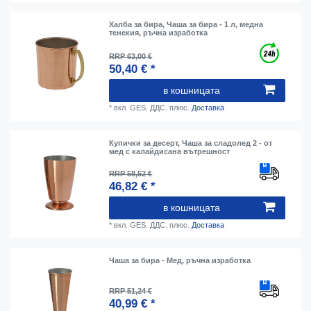
Халба за бира, Чаша за бира - 1 л, медна
тенекия, ръчна изработка
RRP 63,00 €
50,40 € *
в кошницата
*
вкл. GES. ДДС.
плюс.
Доставка
Купички за десерт, Чаша за сладолед 2 - от
мед с калайдисана вътрешност
RRP 58,52 €
46,82 € *
в кошницата
*
вкл. GES. ДДС.
плюс.
Доставка
Чаша за бира - Мед, ръчна изработка
RRP 51,24 €
40,99 € *