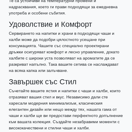
Те са устойчиви на температурни промени и
надрасквания, което ги прави подходящи за ежедневна
употреба и особени събития.
Удоволствие и Комфорт
Сервирането на напитки и храни в подходящи чаши и
халби може да подобри цялостното усещане при
консумацията. Чашите със специално проектирани
дръжки осигуряват комфорт и лесно управление, докато
халбите с широки уста позволяват на ароматите да се
разкриват напълно. Така вашите сетива се наслаждават
на всяка капка или залъчване.
Завършек със Стил
Съчетайте вашите ястия и напитки с чаши и халби, които
отразяват вашия стил и вкус. Независимо дали сте
харесали модерния минимализъм, класическия
елегантен дизайн или нещо между тях, нашата гама от
чаши и халби ще ви предостави перфектното допълнение
към вашата колекция. Създайте незабравими моменти с
висококачествени и стилни чаши и халби.