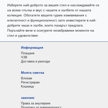
Изберете най-доброто за вашия стил и наслаждавайте се
на всеки глътка и вкус с чашите и халбите от нашата
колекция. Обогатете вашите гурме изживявания с
елегантност и функционалност, като инвестирате в най-
добрите чаши и халби, които пазарът предлага.
Поръчайте вече и осигурете незабравими моменти на
стил и удоволствие.
Информация
Плащане
ЧЗВ
Доставка и разходи
Моята сметка
Влизам
Регистрирам
Кошница
законно
Права за анулиране
Политика за поверителност