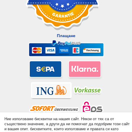
Плащане
Ние използваме бисквитки на нашия сайт. Някои от тях са от
съществено значение, а други да ни помогнат да подобрим този сайт
© Copyright 2026 | Всички права запазени. - All rights reserved.
и вашия опит. бисквитките, които използваме и правата си като
Prices incl. VAT. 19% VAT Basic prices see article detail | *