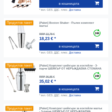
в кошницата
*
вкл. GES. ДДС.
плюс.
Доставка
Продуктов пакет
[Paket] Boston Shaker - Пълен комплект
малък
RRP 22,79 €
18,23 € *
в кошницата
*
вкл. GES. ДДС.
плюс.
Доставка
Продуктов пакет
[Paket] Комплект шейкъри за коктейли - 3-
парче ШЕЙКЪР ОТ НЕРЪЖДАЕМА СТОМАНА
RRP 36,85 €
35,02 € *
в кошницата
*
вкл. GES. ДДС.
плюс.
Доставка
Продуктов пакет
[Paket] Комплект шейкъри за коктейли малък
- 3-парче ШЕЙКЪР ОТ НЕРЪЖДАЕМА