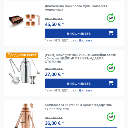
Диамантено московско муле, комплект
медна чаша
RRP 48,80 €
45,50 € *
в кошницата
*
вкл. GES. ДДС.
плюс.
Доставка
Продуктов пакет
[Paket] Комплект шейкъри за коктейли голям
- 3-парче ШЕЙКЪР ОТ НЕРЪЖДАЕМА
СТОМАНА
RRP 29,00 €
27,00 € *
в кошницата
*
вкл. GES. ДДС.
плюс.
Доставка
Комплект за коктейли 8 броя в подаръчна
кутия - вид мед
RRP 42,82 €
36,00 € *