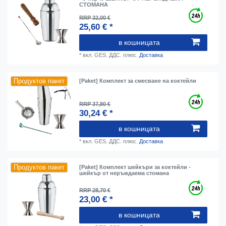
СТОМАНА
RRP 32,00 €
25,60 € *
в кошницата
*
вкл. GES. ДДС.
плюс.
Доставка
Продуктов пакет
[Paket] Комплект за смесване на коктейли
RRP 37,80 €
30,24 € *
в кошницата
*
вкл. GES. ДДС.
плюс.
Доставка
Продуктов пакет
[Paket] Комплект шейкъри за коктейли -
шейкър от неръждаема стомана
RRP 28,70 €
23,00 € *
в кошницата