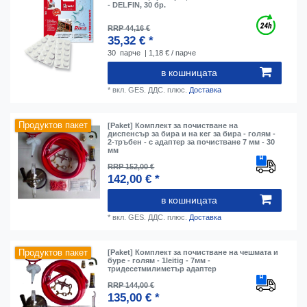
- DELFIN, 30 бр.
RRP 44,16 €
35,32 € *
30
парче
| 1,18 € / парче
в кошницата
*
вкл. GES. ДДС.
плюс.
Доставка
Продуктов пакет
[Paket] Комплект за почистване на
диспенсър за бира и на кег за бира - голям -
2-тръбен - с адаптер за почистване 7 мм - 30
мм
RRP 152,00 €
142,00 € *
в кошницата
*
вкл. GES. ДДС.
плюс.
Доставка
Продуктов пакет
[Paket] Комплект за почистване на чешмата и
буре - голям - 1leitig - 7мм -
тридесетмилиметър адаптер
RRP 144,00 €
135,00 € *