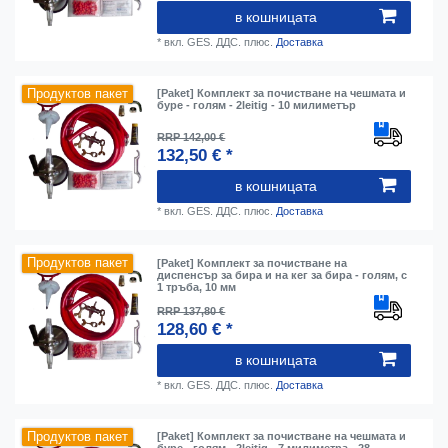
в кошницата
*
вкл. GES. ДДС.
плюс.
Доставка
Продуктов пакет
[Paket] Комплект за почистване на чешмата и
буре - голям - 2leitig - 10 милиметър
RRP 142,00 €
132,50 € *
в кошницата
*
вкл. GES. ДДС.
плюс.
Доставка
Продуктов пакет
[Paket] Комплект за почистване на
диспенсър за бира и на кег за бира - голям, с
1 тръба, 10 мм
RRP 137,80 €
128,60 € *
в кошницата
*
вкл. GES. ДДС.
плюс.
Доставка
Продуктов пакет
[Paket] Комплект за почистване на чешмата и