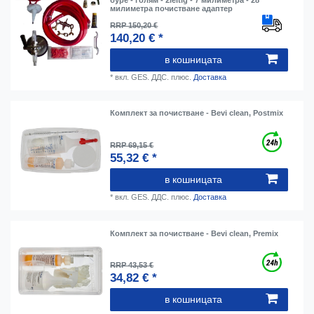
буре - голям - 2leitig - 7 милиметра - 28
милиметра почистване адаптер
RRP 150,20 €
140,20 € *
в кошницата
*
вкл. GES. ДДС.
плюс.
Доставка
Комплект за почистване - Bevi clean, Postmix
RRP 69,15 €
55,32 € *
в кошницата
*
вкл. GES. ДДС.
плюс.
Доставка
Комплект за почистване - Bevi clean, Premix
RRP 43,53 €
34,82 € *
в кошницата