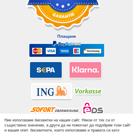
Плащане
Ние използваме бисквитки на нашия сайт. Някои от тях са от
съществено значение, а други да ни помогнат да подобрим този сайт
© Copyright 2026 | Всички права запазени. - All rights reserved.
и вашия опит. бисквитките, които използваме и правата си като
Prices incl. VAT. 19% VAT Basic prices see article detail | *