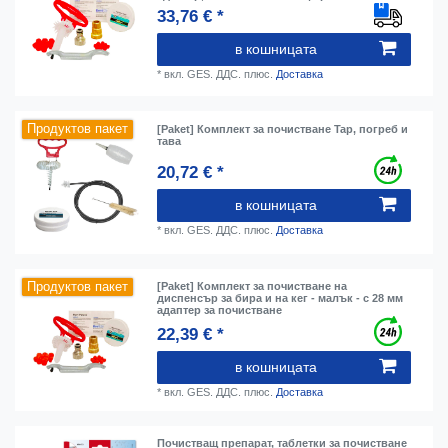
33,76 € *
в кошницата
*
вкл. GES. ДДС.
плюс.
Доставка
Продуктов пакет
[Paket] Комплект за почистване Tap, погреб и
тава
20,72 € *
в кошницата
*
вкл. GES. ДДС.
плюс.
Доставка
Продуктов пакет
[Paket] Комплект за почистване на
диспенсър за бира и на кег - малък - с 28 мм
адаптер за почистване
22,39 € *
в кошницата
*
вкл. GES. ДДС.
плюс.
Доставка
Почистващ препарат, таблетки за почистване