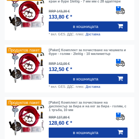
кран и буре 1leitig - 7 мм мм с 28 адаптери
RRP 143,30 €
133,80 € *
в кошницата
*
вкл. GES. ДДС.
плюс.
Доставка
Продуктов пакет
[Paket] Комплект за почистване на чешмата и
буре - голям - 2leitig - 10 милиметър
RRP 142,00 €
132,50 € *
в кошницата
*
вкл. GES. ДДС.
плюс.
Доставка
Продуктов пакет
[Paket] Комплект за почистване на
диспенсър за бира и на кег за бира - голям, с
1 тръба, 10 мм
RRP 137,80 €
128,60 € *
в кошницата