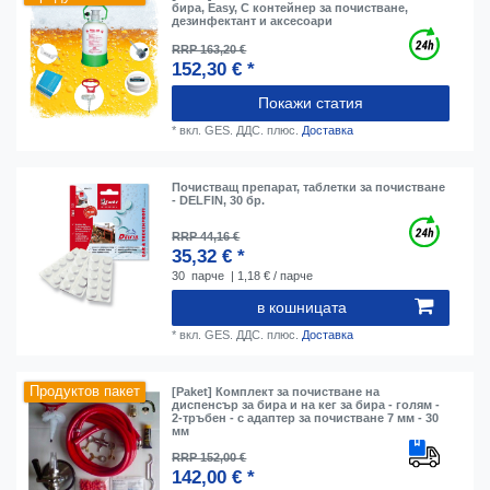
бира, Easy, С контейнер за почистване,
дезинфектант и аксесоари
RRP 163,20 €
152,30 € *
Покажи статия
*
вкл. GES. ДДС.
плюс.
Доставка
Почистващ препарат, таблетки за почистване
- DELFIN, 30 бр.
RRP 44,16 €
35,32 € *
30
парче
| 1,18 € / парче
в кошницата
*
вкл. GES. ДДС.
плюс.
Доставка
Продуктов пакет
[Paket] Комплект за почистване на
диспенсър за бира и на кег за бира - голям -
2-тръбен - с адаптер за почистване 7 мм - 30
мм
RRP 152,00 €
142,00 € *