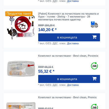
*
вкл. GES. ДДС.
плюс.
Доставка
Продуктов пакет
[Paket] Комплект за почистване на чешмата и
буре - голям - 2leitig - 7 милиметра - 28
милиметра почистване адаптер
RRP 150,20 €
140,20 € *
в кошницата
*
вкл. GES. ДДС.
плюс.
Доставка
Комплект за почистване - Bevi clean, Postmix
RRP 69,15 €
55,32 € *
в кошницата
*
вкл. GES. ДДС.
плюс.
Доставка
Комплект за почистване - Bevi clean, Premix
RRP 43,53 €