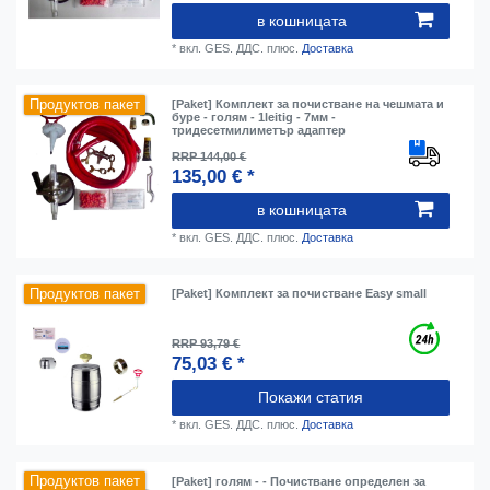
в кошницата
*
вкл. GES. ДДС.
плюс.
Доставка
Продуктов пакет
[Paket] Комплект за почистване на чешмата и
буре - голям - 1leitig - 7мм -
тридесетмилиметър адаптер
RRP 144,00 €
135,00 € *
в кошницата
*
вкл. GES. ДДС.
плюс.
Доставка
Продуктов пакет
[Paket] Комплект за почистване Easy small
RRP 93,79 €
75,03 € *
Покажи статия
*
вкл. GES. ДДС.
плюс.
Доставка
Продуктов пакет
[Paket] голям - - Почистване определен за