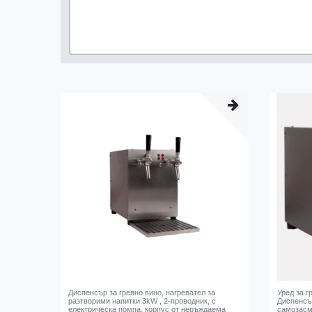
Диспенсър за греяно вино, нагревател за
Уред за г
разтворими напитки 3kW , 2-проводник, с
Диспенсър
електрическа помпа, корпус от неръждаема
самозасм