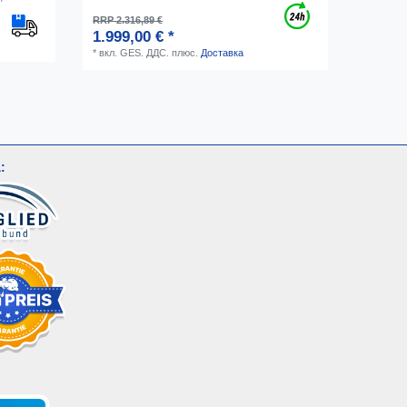
RRP 2.316,89 €
1.999,00 € *
*
вкл. GES. ДДС.
плюс.
Доставка
: