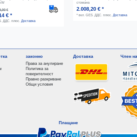
 kW
стомана
2.008,20 € *
,00 €
14 € *
*
вкл. GES. ДДС.
плюс.
Доставка
S. ДДС.
плюс.
Доставка
етка
законно
Доставка
Член на
Права за анулиране
м
Политика за
поверителност
Правно разкриване
Общи условия
Плащане