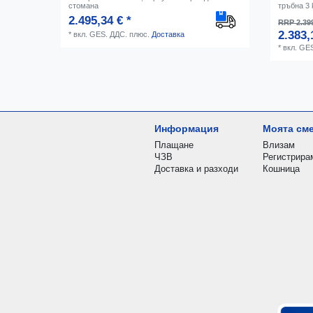
стомана
тръбна 3
2.495,34 € *
RRP 2.399
2.383,
*
вкл. GES. ДДС.
плюс.
Доставка
*
вкл. GE
Информация
Моята см
Плащане
Влизам
ЧЗВ
Регистрира
Доставка и разходи
Кошница