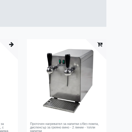
 за
Проточен нагревател за напитки с/без помпа,
, с
диспенсър за греяно вино - 2 линии - топли
даема
напитки