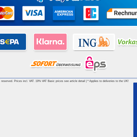
reserved. Prices incl. VAT. 19% VAT Basic prices see article detail | * Applies to deliveries to the UK!