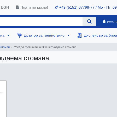
0 BGN
Плати по късно!
+49 (5151) 87798-77 / Mo - Пт: 09
регист
ена
Дозатор за греяно вино
Диспенсър за бир
 помпи
Уред за греяно вино 3kw неръждаема стомана
ъждаема стомана