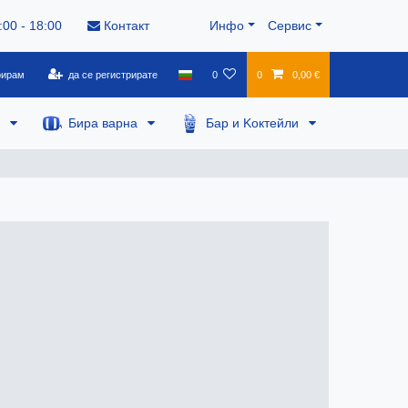
:00 - 18:00
Контакт
Инфо
Сервис
рирам
да се регистрирате
0
0
0,00 €
а
Бира варна
Бар и Kоктейли