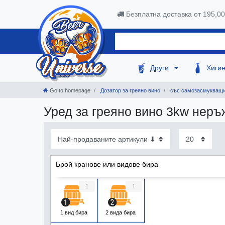
Безплатна доставка от 195,0
Други
Хиги
Go to homepage
Дозатор за греяно вино
със самозасмукващи
Уред за греяно вино 3kw нер
Брой кранове или видове бира
1
1
1 вид бира
2 вида бира