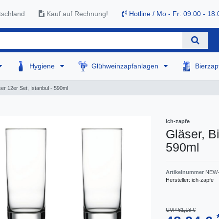
tschland
Kauf auf Rechnung!
Hotline / Mo - Fr: 09:00 - 18:
Hygiene
Glühweinzapfanlagen
Bierza
ser 12er Set, Istanbul - 590ml
Ich-zapfe
Gläser, Bi
590ml
Artikelnummer
NEW-
Hersteller:
ich-zapfe
UVP 61,18 €