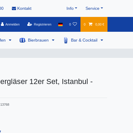
00
Kontakt
Info
Service
Anmelden
Registrieren
0
0
0,00 €
pfen
Bierbrauen
Bar & Cocktail
ergläser 12er Set, Istanbul -
13768
*