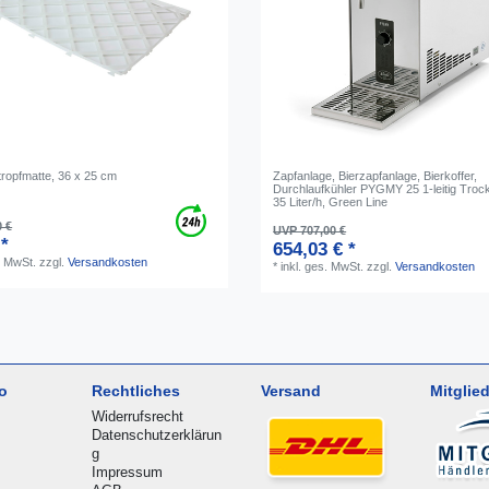
tropfmatte, 36 x 25 cm
Zapfanlage, Bierzapfanlage, Bierkoffer,
Durchlaufkühler PYGMY 25 1-leitig Troc
35 Liter/h, Green Line
0 €
UVP 707,00 €
 *
654,03 € *
. MwSt.
zzgl.
Versandkosten
*
inkl. ges. MwSt.
zzgl.
Versandkosten
o
Rechtliches
Versand
Mitglied
Widerrufsrecht
Datenschutzerklärun
g
Impressum