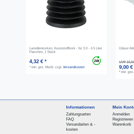
Lamellenkorken, Kunststoffkork - für 3.0 - 4.5 Liter
Gläser Ab
Flaschen, 1 Stück
4,32 € *
UVP 10,0
9,00 €
*
inkl. ges. MwSt.
zzgl.
Versandkosten
*
inkl. ges
Informationen
Mein Kont
Zahlungsarten
Anmelden
FAQ
Registrieren
Versandarten & -
Warenkorb
kosten