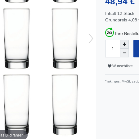
48,94 €
Inhalt
12
Stück
Grundpreis
4,08 
Ihre Bestel
Wunschliste
* inkl. ges. MwSt. zzgl.
as Bild fahren