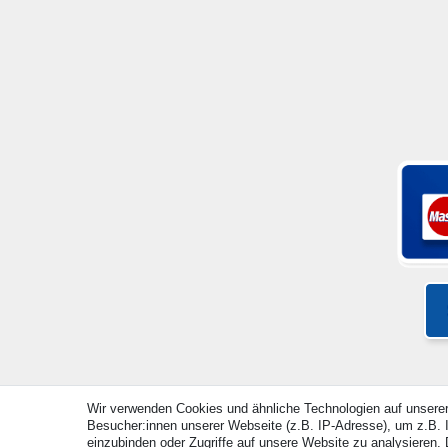
Wir verwenden Cookies und ähnliche Technologien auf unsere
Besucher:innen unserer Webseite (z.B. IP-Adresse), um z.B. I
© Copyright 2026 | Alle Rechte vorbehalten. - Alle Rec
einzubinden oder Zugriffe auf unsere Website zu analysieren. D