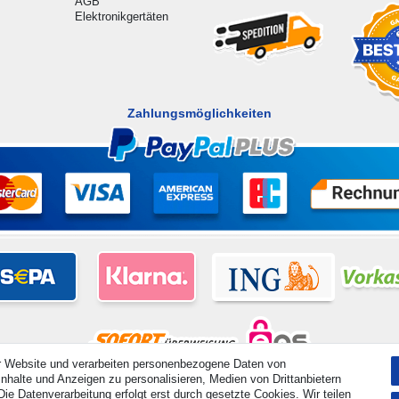
AGB
Elektronikgertäten
Zahlungsmöglichkeiten
r Website und verarbeiten personenbezogene Daten von
nhalte und Anzeigen zu personalisieren, Medien von Drittanbietern
hte vorbehalten. Preisangaben inkl. gesetzl. 19% MwSt. | Grundpreise siehe Artikeldetail | *Gilt für Lieferu
ie Datenverarbeitung erfolgt erst durch gesetzte Cookies. Wir teilen